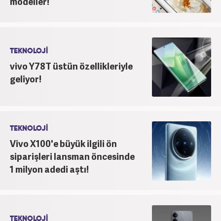
modeller!
TEKNOLOJİ
vivo Y78T üstün özellikleriyle
geliyor!
TEKNOLOJİ
Vivo X100'e büyük ilgili ön
siparişleri lansman öncesinde
1 milyon adedi aştı!
TEKNOLOJİ