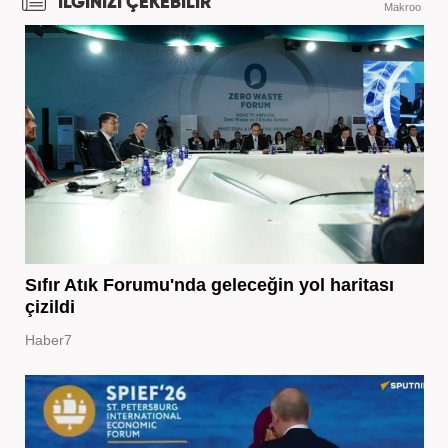
İLGİNİZİ ÇEKEBİLİR
Makroo
Sıfır Atık Forumu'nda geleceğin yol haritası
çizildi
Haber7