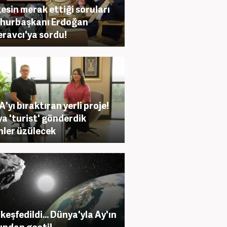
esin merak ettiği soruları
hurbaşkanı Erdoğan
ravcı'ya sordu!
'yı bıraktıran yerli proje!
a 'turist' gönderdik
nler üzülecek
 keşfedildi... Dünya'yla Ay'ın
ından geçti!