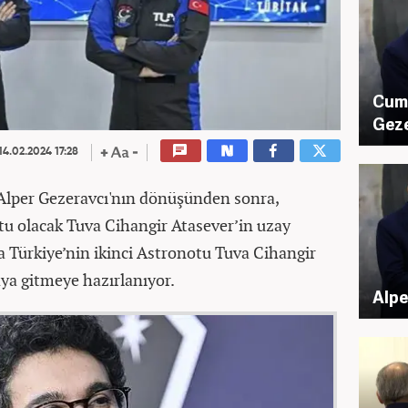
Cumh
Geze
14.02.2024 17:28
 Alper Gezeravcı'nın dönüşünden sonra,
tu olacak Tuva Cihangir Atasever’in uzay
a Türkiye’nin ikinci Astronotu Tuva Cihangir
aya gitmeye hazırlanıyor.
Alpe