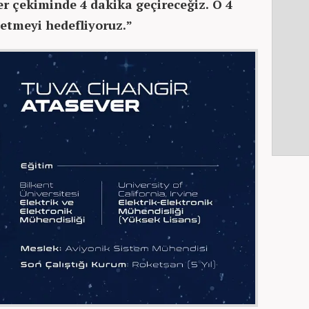
er çekiminde 4 dakika geçireceğiz. O 4
 etmeyi hedefliyoruz.”