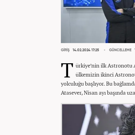
GİRİŞ
14.02.2024 17:25
GÜNCELLEME
T
ürkiye’nin ilk Astronotu
ülkemizin ikinci Astrono
yolculuğu başlıyor. Bu bağlamd
Atasever, Nisan ayı başında uz