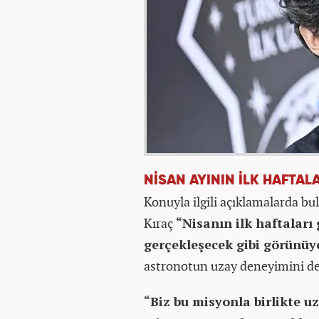
NİSAN AYININ İLK HAFTA
Konuyla ilgili açıklamalarda b
Kıraç
“Nisanın ilk haftaları
gerçekleşecek gibi görünüy
astronotun uzay deneyimini de e
“Biz bu misyonla birlikte u