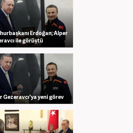
urbaşkanı Erdoğan, Alper
ravcı ile görüştü
r Gezeravcı'ya yeni görev