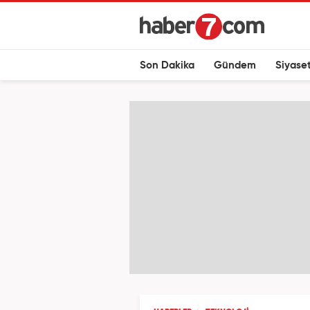
Son Dakika
Gündem
Siyase