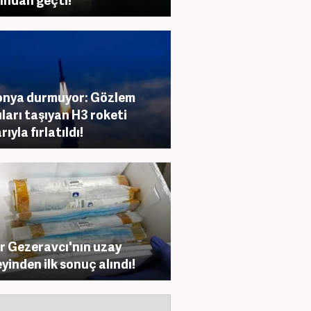
nya durmuyor: Gözlem
ları taşıyan H3 roketi
ıyla fırlatıldı!
r Gezeravcı'nın uzay
yinden ilk sonuç alındı!