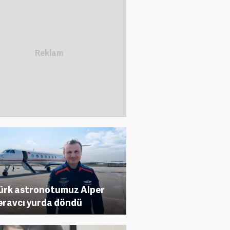
Türk astronotumuz Alper
ravcı yurda döndü