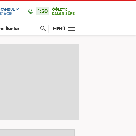
STANBUL
ÖĞLE'YE
1:50
8°
AÇIK
KALAN SÜRE
mi İlanlar
MENÜ