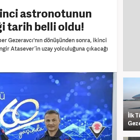
kinci astronotunun
 tarih belli oldu!
lper Gezeravcı'nın dönüşünden sonra, ikinci
ngir Atasever’in uzay yolculuğuna çıkacağı
İlk 
Geze