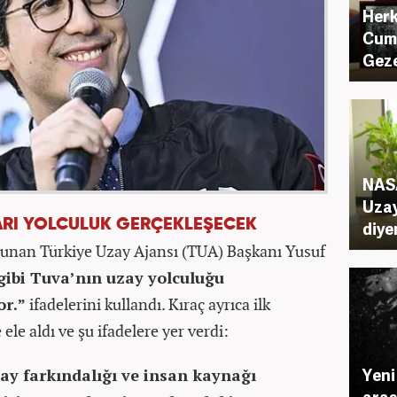
Herk
Cum
Geze
NASA
Uzay
LARI YOLCULUK GERÇEKLEŞECEK
diye
ulunan Türkiye Uzay Ajansı (TUA) Başkanı Yusuf
 gibi Tuva’nın uzay yolculuğu
or.”
ifadelerini kullandı. Kıraç ayrıca ilk
le aldı ve şu ifadelere yer verdi:
Yeni
zay farkındalığı ve insan kaynağı
aras