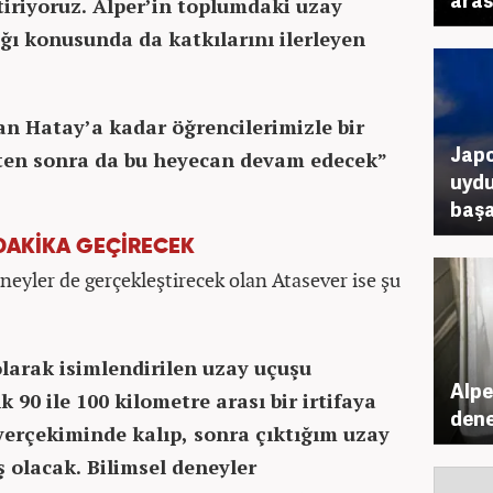
riyoruz. Alper’in toplumdaki uzay
ğı konusunda da katkılarını ilerleyen
 Hatay’a kadar öğrencilerimizle bir
Japo
kten sonra da bu heyecan devam edecek”
uydu
başar
DAKİKA GEÇİRECEK
neyler de gerçekleştirecek olan Atasever ise şu
olarak isimlendirilen uzay uçuşu
Alpe
 90 ile 100 kilometre arası bir irtifaya
dene
yerçekiminde kalıp, sonra çıktığım uzay
 olacak. Bilimsel deneyler