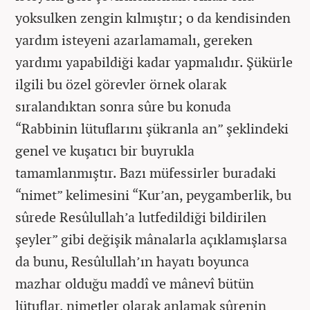
yoksulken zengin kılmıştır; o da kendisinden
yardım isteyeni azarlamamalı, gereken
yardımı yapabildiği kadar yapmalıdır. Şükürle
ilgili bu özel görevler örnek olarak
sıralandıktan sonra sûre bu konuda
“Rabbinin lütuflarını şükranla an” şeklindeki
genel ve kuşatıcı bir buyrukla
tamamlanmıştır. Bazı müfessirler buradaki
“nimet” kelimesini “Kur’an, peygamberlik, bu
sûrede Resûlullah’a lutfedildiği bildirilen
şeyler” gibi değişik mânalarla açıklamışlarsa
da bunu, Resûlullah’ın hayatı boyunca
mazhar olduğu maddî ve mânevî bütün
lütuflar, nimetler olarak anlamak sûrenin