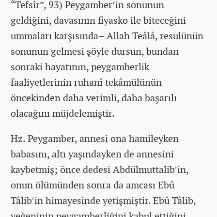
“Tefsîr”, 93) Peygamber’in sonunun
geldiğini, davasının fiyasko ile biteceğini
ummaları karşısında– Allah Teâlâ, resulünün
sonunun gelmesi şöyle dursun, bundan
sonraki hayatının, peygamberlik
faaliyetlerinin ruhanî tekâmülünün
öncekinden daha verimli, daha başarılı
olacağını müjdelemiştir.
Hz. Peygamber, annesi ona hamileyken
babasını, altı yaşındayken de annesini
kaybetmiş; önce dedesi Abdülmuttalib’in,
onun ölümünden sonra da amcası Ebû
Tâlib’in himayesinde yetişmiştir. Ebû Tâlib,
yeğeninin peygamberliğini kabul ettiğini