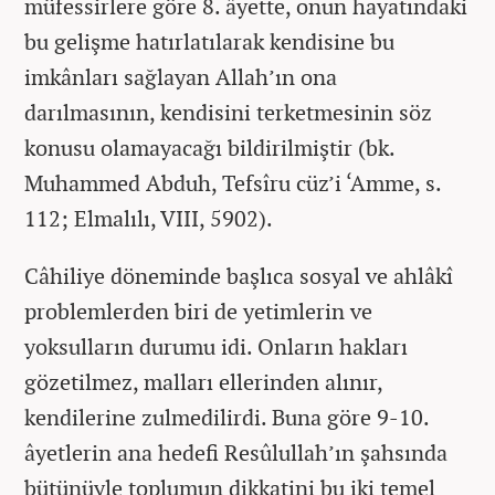
müfessirlere göre 8. âyette, onun hayatındaki
bu gelişme hatırlatılarak kendisine bu
imkânları sağlayan Allah’ın ona
darılmasının, kendisini terketmesinin söz
konusu olamayacağı bildirilmiştir (bk.
Muhammed Abduh, Tefsîru cüz’i ‘Amme, s.
112; Elmalılı, VIII, 5902).
Câhiliye döneminde başlıca sosyal ve ahlâkî
problemlerden biri de yetimlerin ve
yoksulların durumu idi. Onların hakları
gözetilmez, malları ellerinden alınır,
kendilerine zulmedilirdi. Buna göre 9-10.
âyetlerin ana hedefi Resûlullah’ın şahsında
bütünüyle toplumun dikkatini bu iki temel