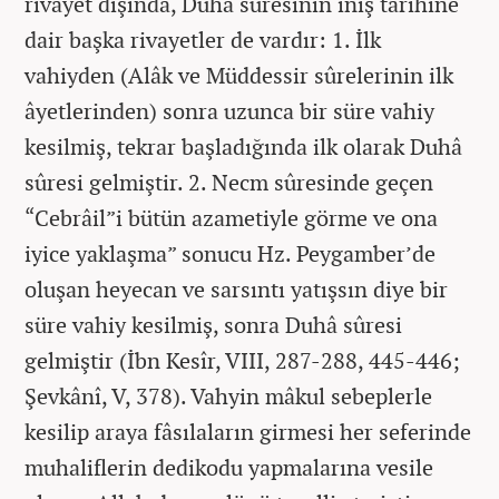
rivayet dışında, Duhâ sûresinin iniş tarihine
dair başka rivayetler de vardır: 1. İlk
vahiyden (Alâk ve Müddessir sûrelerinin ilk
âyetlerinden) sonra uzunca bir süre vahiy
kesilmiş, tekrar başladığında ilk olarak Duhâ
sûresi gelmiştir. 2. Necm sûresinde geçen
“Cebrâil”i bütün azametiyle görme ve ona
iyice yaklaşma” sonucu Hz. Peygamber’de
oluşan heyecan ve sarsıntı yatışsın diye bir
süre vahiy kesilmiş, sonra Duhâ sûresi
gelmiştir (İbn Kesîr, VIII, 287-288, 445-446;
Şevkânî, V, 378). Vahyin mâkul sebeplerle
kesilip araya fâsılaların girmesi her seferinde
muhaliflerin dedikodu yapmalarına vesile