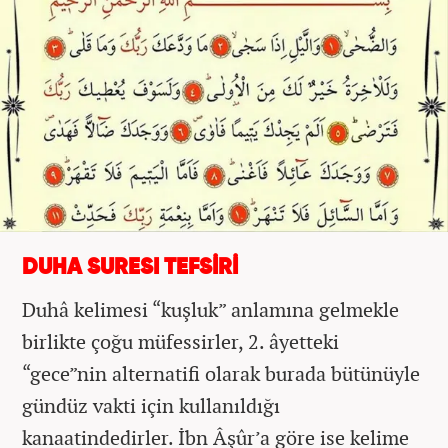
DUHA SURESI TEFSİRİ
Duhâ kelimesi “kuşluk” anlamına gelmekle
birlikte çoğu müfessirler, 2. âyetteki
“gece”nin alternatifi olarak burada bütünüyle
gündüz vakti için kullanıldığı
kanaatindedirler. İbn Âşûr’a göre ise kelime