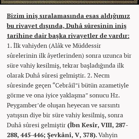
Bizim iniş sıralamasında esas aldığımız
bu rivayet dışında, Duhâ sûresinin iniş
tarihine dair başka rivayetler de vardır:
1. İlk vahiyden (Alâk ve Müddessir
sûrelerinin ilk âyetlerinden) sonra uzunca bir
süre vahiy kesilmiş, tekrar başladığında ilk
olarak Duhâ sûresi gelmiştir. 2. Necm
sûresinde geçen “Cebrâil”i bütün azametiyle
görme ve ona iyice yaklaşma” sonucu Hz.
Peygamber’de oluşan heyecan ve sarsıntı
yatışsın diye bir süre vahiy kesilmiş, sonra
Duhâ sûresi gelmiştir
(İbn Kesîr, VIII, 287-
288, 445-446; Şevkânî, V, 378).
Vahyin