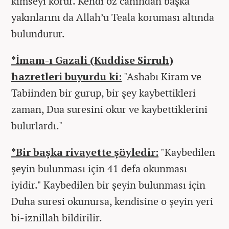
kimseyi korur. Kendi öz canından başka
yakınlarını da Allah’u Teala koruması altında
bulundurur.
*İmam-ı Gazali (Kuddise Sirruh)
hazretleri buyurdu ki:
"Ashabı Kiram ve
Tabiinden bir gurup, bir şey kaybettikleri
zaman, Dua suresini okur ve kaybettiklerini
bulurlardı."
*Bir başka rivayette şöyledir:
"Kaybedilen
şeyin bulunması için 41 defa okunması
iyidir." Kaybedilen bir şeyin bulunması için
Duha suresi okunursa, kendisine o şeyin yeri
bi-iznillah bildirilir.