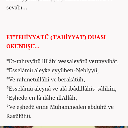
sevabı...
ETTEHİYYATÜ (TAHİYYAT) DUASI
OKUNUŞU...
*Et-tahıyyâtü lillâhi vessalevâtü vettayyibât,
*Esselâmü aleyke eyyühen-Nebiyyü,
*Ve rahmetullâhi ve berakâtüh,
*Esselâmü aleynâ ve alâ ibâdillâhis-sâlihîn,
*Eşhedü en lâ ilâhe illAllâh,
*Ve eşhedü enne Muhammeden abdühû ve
Rasûlühü.