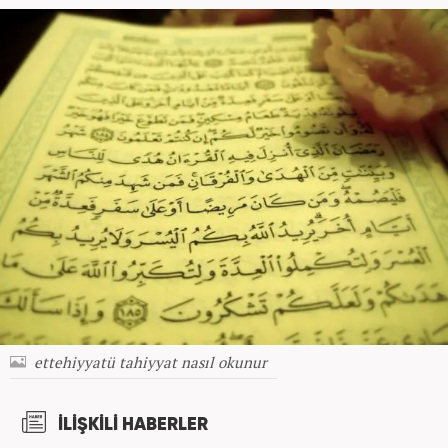
ettehiyyatü tahiyyat nasıl okunur
İLİŞKİLİ HABERLER