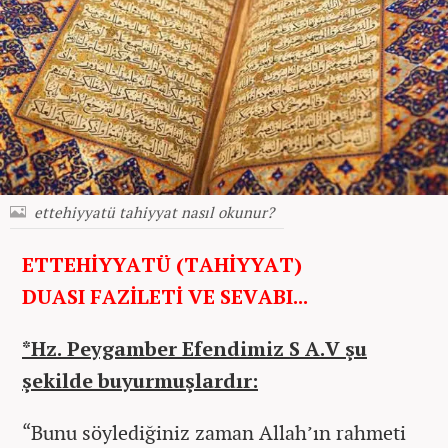
ettehiyyatü tahiyyat nasıl okunur?
ETTEHİYYATÜ (TAHİYYAT)
DUASI FAZİLETİ VE SEVABI...
*Hz. Peygamber Efendimiz S A.V şu
şekilde buyurmuşlardır:
“Bunu söylediğiniz zaman Allah’ın rahmeti