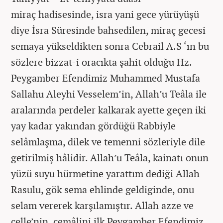
miraç hadisesinde, isra yani gece yürüyüşü
diye İsra Süresinde bahsedilen, miraç gecesi
semaya yükseldikten sonra Cebrail A.S ‘ın bu
sözlere bizzat-i oracıkta şahit olduğu Hz.
Peygamber Efendimiz Muhammed Mustafa
Sallahu Aleyhi Vesselem’in, Allah’u Teâla ile
aralarında perdeler kalkarak ayette geçen iki
yay kadar yakından gördüğü Rabbiyle
selâmlaşma, dilek ve temenni sözleriyle dile
getirilmiş hâlidir. Allah’u Teâla, kainatı onun
yüzü suyu hürmetine yarattım dediği Allah
Rasulu, gök sema ehlinde geldiginde, onu
selam vererek karşılamıştır. Allah azze ve
celle’nin, cemâlini ilk Peygamber Efendimiz