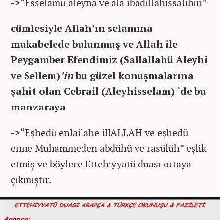
->
“Esselamü aleyna ve ala ibadillahissalihin”
cümlesiyle Allah’ın selamına
mukabelede bulunmuş ve Allah ile
Peygamber Efendimiz (Sallallahü Aleyhi
ve Sellem)
’in
bu güzel konuşmalarına
şahit olan Cebrail (Aleyhisselam) ‘de bu
manzaraya
->
“Eşhedü enlailahe illALLAH ve eşhedü
enne Muhammeden abdühü ve rasülüh” eşlik
etmiş ve böylece Ettehıyyatü duası ortaya
çıkmıştır.