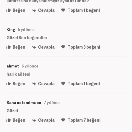
kunutta da okuya bilirmiyiz ayak ustunde?
Beğen
Cevapla
Toplam
1
beğeni
King
5 yıl önce
Güzel Ben beğendim
Beğen
Cevapla
Toplam
3
beğeni
ahmet
6 yıl önce
harik aötesi
Beğen
Cevapla
Toplam
1
beğeni
Sana ne ismimden
7 yıl önce
Güzel
Beğen
Cevapla
Toplam
7
beğeni