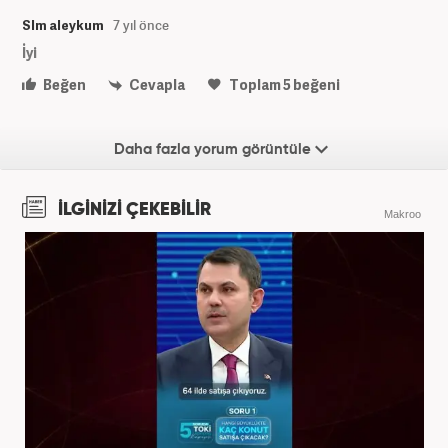
Slm aleykum
7 yıl önce
İyi
Beğen
Cevapla
Toplam
5
beğeni
Daha fazla yorum görüntüle
İLGİNİZİ ÇEKEBİLİR
Makroo