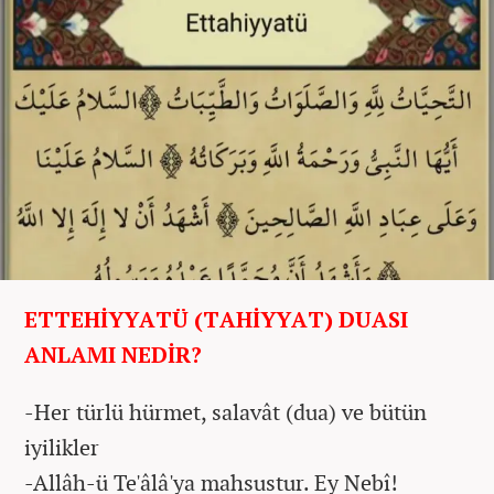
ETTEHİYYATÜ (TAHİYYAT) DUASI
ANLAMI NEDİR?
-Her türlü hürmet, salavât (dua) ve bütün
iyilikler
-Allâh-ü Te'âlâ'ya mahsustur. Ey Nebî!