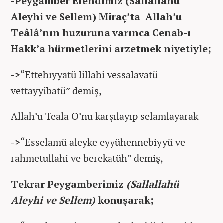
-Peygamber Efendimiz (Sallallahü
Aleyhi ve Sellem) Miraç’ta Allah’u
Teâlâ’nın huzuruna varınca Cenab-ı
Hakk’a hürmetlerini arzetmek niyetiyle;
->
“Ettehıyyatü lillahi vessalavatü
vettayyibatü” demiş,
Allah’u Teala O’nu karşılayıp selamlayarak
->
“Esselamü aleyke eyyühennebiyyü ve
rahmetullahi ve berekatüh” demiş,
Tekrar Peygamberimiz
(Sallallahü
Aleyhi ve Sellem)
konuşarak;