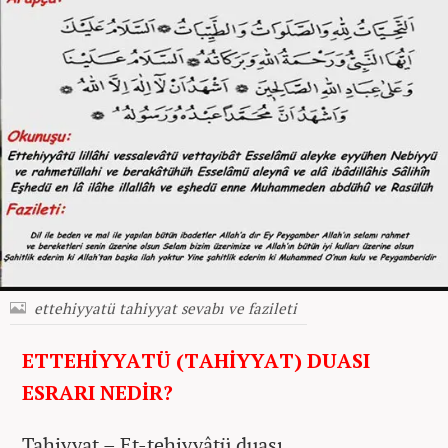
ettehiyyatü tahiyyat sevabı ve fazileti
ETTEHİYYATÜ (TAHİYYAT) DUASI
ESRARI NEDİR?
Tahiyyat – Et-tehiyyâtü duası