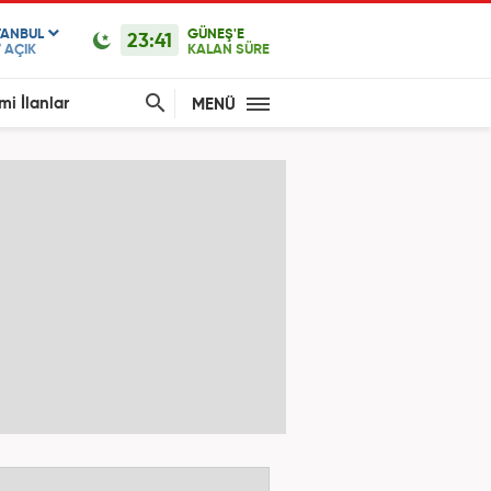
TANBUL
GÜNEŞ'E
23:41
°
AÇIK
KALAN SÜRE
mi İlanlar
MENÜ