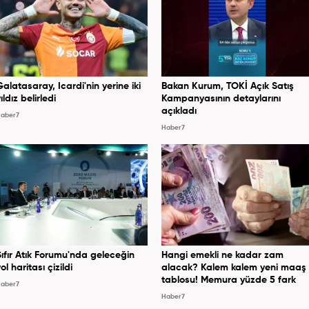
Galatasaray, Icardi'nin yerine iki
Bakan Kurum, TOKİ Açık Satış
ıldız belirledi
Kampanyasının detaylarını
açıkladı
aber7
Haber7
Sıfır Atık Forumu'nda geleceğin
Hangi emekli ne kadar zam
ol haritası çizildi
alacak? Kalem kalem yeni maaş
tablosu! Memura yüzde 5 fark
aber7
Haber7