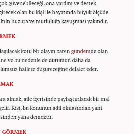
 çok güvenebileceği, ona yardım ve destek
 girecek olan bu kişi ile hayatında büyük ölçüde
işinin huzura ve mutluluğa kavuşması yakındır.
ÖRMEK
laşılacak kötü bir olayın zaten
gündem
de olan
ğine ve bu nedenle de durumun daha da
olumsuz hallere düşüreceğine delalet eder.
LMAK
 almak, aile içerisinde paylaştırılacak bir mal
elir. Kişi, bu konunun adil olmasından yani
esinden yana demektir.
N GÖRMEK