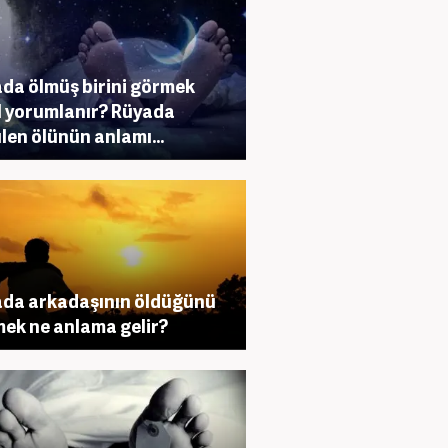
da ölmüş birini görmek
l yorumlanır? Rüyada
len ölünün anlamı...
da arkadaşının öldüğünü
ek ne anlama gelir?