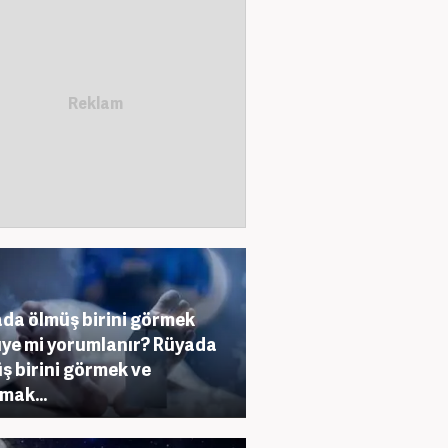
da ölmüş birini görmek
ye mi yorumlanır? Rüyada
ş birini görmek ve
mak...