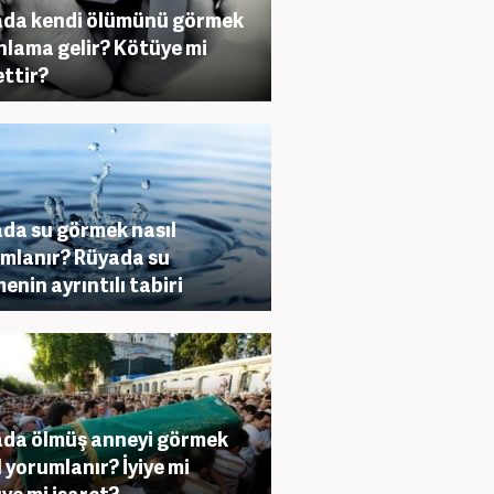
da kendi ölümünü görmek
nlama gelir? Kötüye mi
ettir?
da su görmek nasıl
mlanır? Rüyada su
enin ayrıntılı tabiri
da ölmüş anneyi görmek
l yorumlanır? İyiye mi
ye mi işaret?