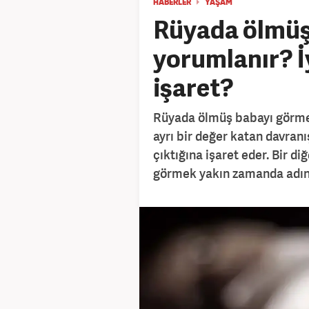
HABERLER
YAŞAM
Rüyada ölmüş
yorumlanır? İ
işaret?
Rüyada ölmüş babayı görmek
ayrı bir değer katan davranış
çıktığına işaret eder. Bir 
görmek yakın zamanda adına