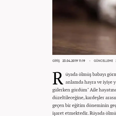
GİRİŞ
23.04.2019 11:19
GÜNCELLEME
R
üyada ölmüş babayı görm
anlamda hayra ve iyiye
gülerken gördüm" Aile hayatı
düzeltileceğine, kardeşler arası
geçen bir eğitim döneminin geçe
işaret etmektedir. Rüyada ölmü