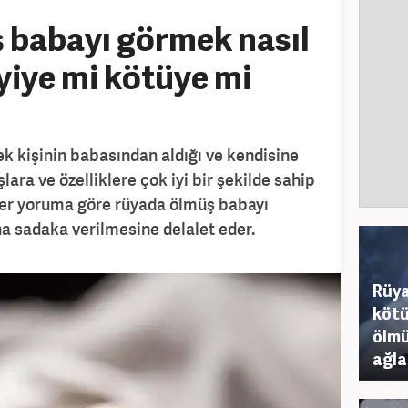
 babayı görmek nasıl
yiye mi kötüye mi
 kişinin babasından aldığı ve kendisine
lara ve özelliklere çok iyi bir şekilde sahip
diğer yoruma göre rüyada ölmüş babayı
 sadaka verilmesine delalet eder.
Rüya
kötü
ölmü
ağla