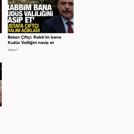
Bakan Çiftçi: Rabb'im bana
Kudüs Valiliğini nasip et
Haber7