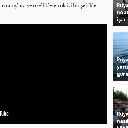
Rüya
avranışlara ve özelliklere çok iyi bir şekilde
ne a
işar
Rüya
yoru
görm
Rüya
nası
kötü