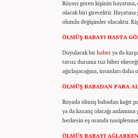
Rüyayı gören kişinin hayatına,
olacak biri girecektir. Hayatına
olumlu değişimler olacaktır. K
ÖLMÜŞ BABAYI HASTA G
Duyulacak bir
haber
ya da karşı
tatsız duruma tuz biber ekece
ağırlaşacağına, insanları daha 
ÖLMÜŞ BABADAN PARA A
Rüyada ölmüş babadan kağıt para
ya da kazanç olacağı anlamına g
herkesin eş oranda nasiplenm
ÖLMÜŞ BABAYI AĞLARKE