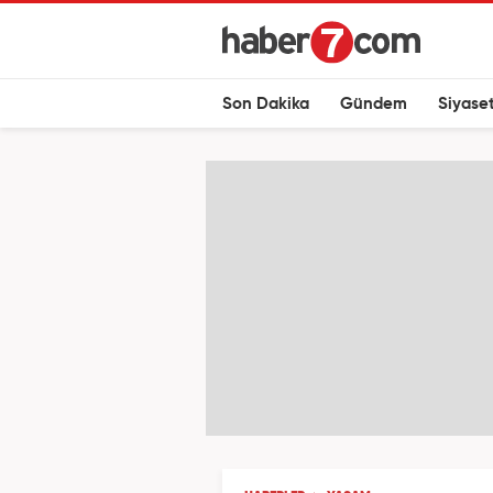
Son Dakika
Gündem
Siyase