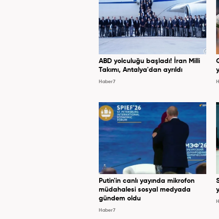
ABD yolculuğu başladı! İran Milli
Takımı, Antalya'dan ayrıldı
y
Haber7
H
Putin'in canlı yayında mikrofon
müdahalesi sosyal medyada
y
gündem oldu
H
Haber7