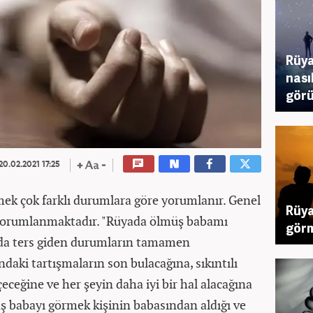
Rüya
nası
görü
20.02.2021 17:25
ek çok farklı durumlara göre yorumlanır. Genel
Rüya
 yorumlanmaktadır. "Rüyada ölmüş babamı
görm
nda ters giden durumların tamamen
ndaki tartışmaların son bulacağına, sıkıntılı
ceğine ve her şeyin daha iyi bir hal alacağına
ş babayı görmek kişinin babasından aldığı ve