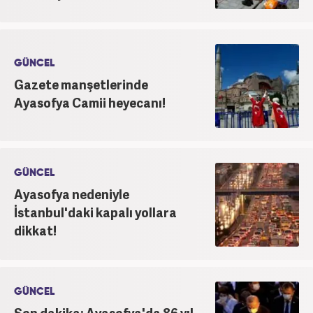
GÜNCEL
Gazete manşetlerinde
Ayasofya Camii heyecanı!
GÜNCEL
Ayasofya nedeniyle
İstanbul'daki kapalı yollara
dikkat!
GÜNCEL
Son dakika: Ayasofya'da 86 yıl