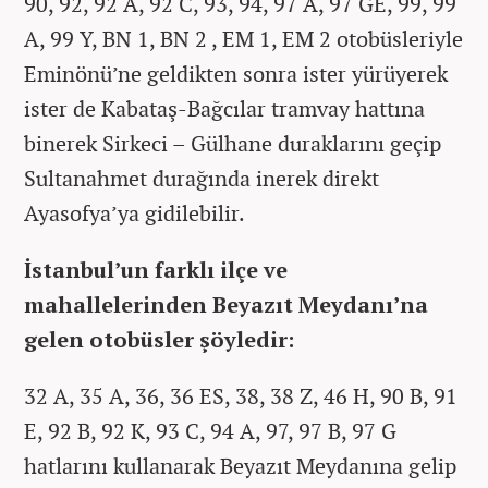
90, 92, 92 A, 92 C, 93, 94, 97 A, 97 GE, 99, 99
A, 99 Y, BN 1, BN 2 , EM 1, EM 2 otobüsleriyle
Eminönü’ne geldikten sonra ister yürüyerek
ister de Kabataş-Bağcılar tramvay hattına
binerek Sirkeci – Gülhane duraklarını geçip
Sultanahmet durağında inerek direkt
Ayasofya’ya gidilebilir.
İstanbul’un farklı ilçe ve
mahallelerinden Beyazıt Meydanı’na
gelen otobüsler şöyledir:
32 A, 35 A, 36, 36 ES, 38, 38 Z, 46 H, 90 B, 91
E, 92 B, 92 K, 93 C, 94 A, 97, 97 B, 97 G
hatlarını kullanarak Beyazıt Meydanına gelip