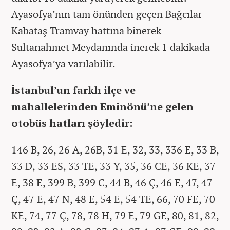
Ayasofya’nın tam önünden geçen Bağcılar –
Kabataş Tramvay hattına binerek
Sultanahmet Meydanında inerek 1 dakikada
Ayasofya’ya varılabilir.
İstanbul’un farklı ilçe ve
mahallelerinden Eminönü’ne gelen
otobüs hatları şöyledir:
146 B, 26, 26 A, 26B, 31 E, 32, 33, 336 E, 33 B,
33 D, 33 ES, 33 TE, 33 Y, 35, 36 CE, 36 KE, 37
E, 38 E, 399 B, 399 C, 44 B, 46 Ç, 46 E, 47, 47
Ç, 47 E, 47 N, 48 E, 54 E, 54 TE, 66, 70 FE, 70
KE, 74, 77 Ç, 78, 78 H, 79 E, 79 GE, 80, 81, 82,