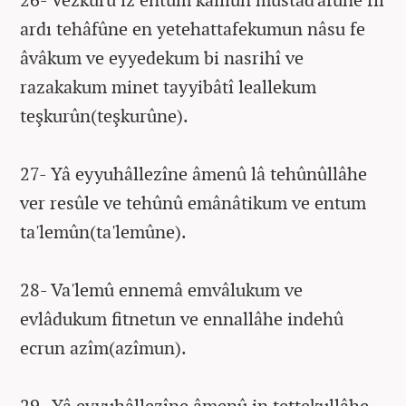
ardı tehâfûne en yetehattafekumun nâsu fe
âvâkum ve eyyedekum bi nasrihî ve
razakakum minet tayyibâtî leallekum
teşkurûn(teşkurûne).
27- Yâ eyyuhâllezîne âmenû lâ tehûnûllâhe
ver resûle ve tehûnû emânâtikum ve entum
ta'lemûn(ta'lemûne).
28- Va'lemû ennemâ emvâlukum ve
evlâdukum fitnetun ve ennallâhe indehû
ecrun azîm(azîmun).
29- Yâ eyyuhâllezîne âmenû in tettekullâhe