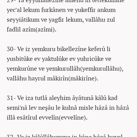
yec’al lekum furkânen ve yukeffir ankum
seyyiâtikum ve yagfir lekum, vallâhu zul
fadlil azîm(azîmi).
30- Ve iz yemkuru bikellezîne keferû li
yusbitûke ev yaktulûke ev yuhricûke ve
yemkurûne ve yemkurullâh(yemkurullâhu),
vallâhu hayrul mâkirîn(mâkirîne).
31- Ve iza tutlâ aleyhim âyâtunâ kâlû kad
semi'nâ lev neşâu le kulnâ misle hâzâ in hâzâ
illâ esâtîrul evvelîn(evvelîne).
32- Ve iz kâlûllâhumme in kâne hâzâ huvel