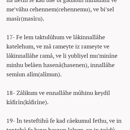
me’vâhu cehennem(cehennemu), ve bi’sel
masîr(masîru).
17- Fe lem taktulûhum ve lâkinnallâhe
katelehum, ve mâ rameyte iz rameyte ve
lâkinnallâhe ramâ, ve li yubliyel mu’minîne
minhu belâen hasenâ(hasenen), innallâhe
semîun alîm(alîmun).
18- Zâlikum ve ennallâhe mûhinu keydil
kâfirîn(kâfirîne).
19- İn testeftihû fe kad câekumul fethu, ve in
tentehû fe huve hayrun lekum, ve in teûdû