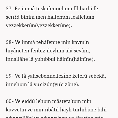
57- Fe immâ teskafennehum fîl harbi fe
şerrid bihim men halfehum leallehum
yezzekkerûn(yezzekkerûne).
58- Ve immâ tehâfenne min kavmin
hiyâneten fenbiz ileyhim alâ sevâin,
innallâhe lâ yuhıbbul hâinîn(hâinîne).
59- Ve lâ yahsebennellezîne keferû sebekû,
innehum lâ yu'cizûn(yu'cizûne).
60- Ve eıddû lehum mâsteta'tum min
kuvvetin ve min rıbâtil hayli turhibûne bihî
aduvvallâhi ve aduvvekum ve âharîne min