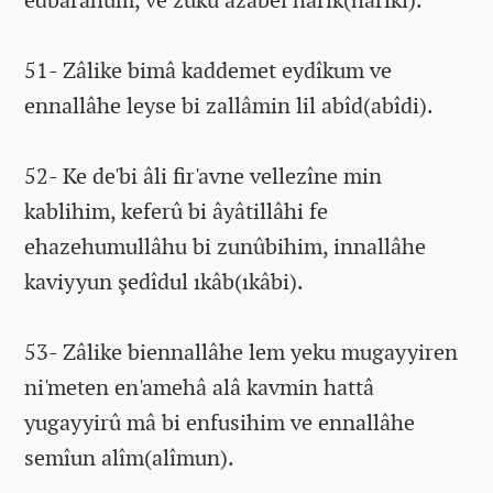
51- Zâlike bimâ kaddemet eydîkum ve
ennallâhe leyse bi zallâmin lil abîd(abîdi).
52- Ke de'bi âli fir'avne vellezîne min
kablihim, keferû bi âyâtillâhi fe
ehazehumullâhu bi zunûbihim, innallâhe
kaviyyun şedîdul ıkâb(ıkâbi).
53- Zâlike biennallâhe lem yeku mugayyiren
ni'meten en'amehâ alâ kavmin hattâ
yugayyirû mâ bi enfusihim ve ennallâhe
semîun alîm(alîmun).