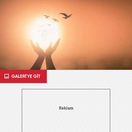
GALERİ'YE GİT