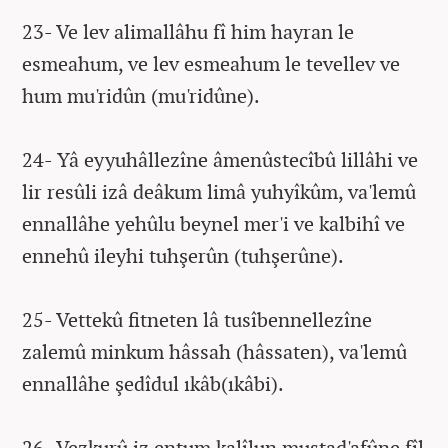
23- Ve lev alimallâhu fî him hayran le
esmeahum, ve lev esmeahum le tevellev ve
hum mu'ridûn (mu'ridûne).
24- Yâ eyyuhâllezîne âmenûstecîbû lillâhi ve
lir resûli izâ deâkum limâ yuhyîkûm, va'lemû
ennallâhe yehûlu beynel mer'i ve kalbihî ve
ennehû ileyhi tuhşerûn (tuhşerûne).
25- Vettekû fitneten lâ tusîbennellezîne
zalemû minkum hâssah (hâssaten), va'lemû
ennallâhe şedîdul ıkâb(ıkâbi).
26- Vezkurû iz entum kalîlun mustad'afûne fîl