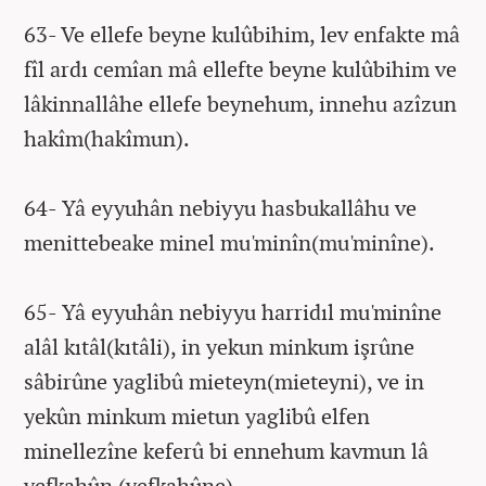
63- Ve ellefe beyne kulûbihim, lev enfakte mâ
fîl ardı cemîan mâ ellefte beyne kulûbihim ve
lâkinnallâhe ellefe beynehum, innehu azîzun
hakîm(hakîmun).
64- Yâ eyyuhân nebiyyu hasbukallâhu ve
menittebeake minel mu'minîn(mu'minîne).
65- Yâ eyyuhân nebiyyu harridıl mu'minîne
alâl kıtâl(kıtâli), in yekun minkum işrûne
sâbirûne yaglibû mieteyn(mieteyni), ve in
yekûn minkum mietun yaglibû elfen
minellezîne keferû bi ennehum kavmun lâ
yefkahûn (yefkahûne).