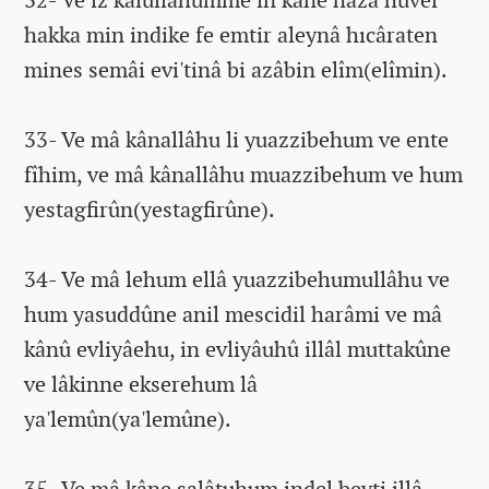
hakka min indike fe emtir aleynâ hıcâraten
mines semâi evi'tinâ bi azâbin elîm(elîmin).
33- Ve mâ kânallâhu li yuazzibehum ve ente
fîhim, ve mâ kânallâhu muazzibehum ve hum
yestagfirûn(yestagfirûne).
34- Ve mâ lehum ellâ yuazzibehumullâhu ve
hum yasuddûne anil mescidil harâmi ve mâ
kânû evliyâehu, in evliyâuhû illâl muttakûne
ve lâkinne ekserehum lâ
ya'lemûn(ya'lemûne).
35- Ve mâ kâne salâtuhum indel beyti illâ