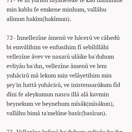
min kablu fe emkene minhum, vallâhu
alîmun hakîm(hakîmun).
72- İnnellezîne âmenû ve hâcerû ve câhedû
bi emvâlihim ve enfusihim fî sebîlillâhi
vellezîne âvev ve nasarû ulâike ba'duhum
evliyâu ba'dın, vellezîne âmenû ve lem
yuhâcirû mâ lekum min velâyetihim min
şey'in hattâ yuhâcirû, ve inistensarûkum fîd
dîni fe aleykumun nasru illâ alâ kavmin
beynekum ve beynehum mîsâk(mîsâkun),
vallâhu bimâ ta'melûne basîr(basîrun).
73- Vellezîne keferû ba'duhum evliyâu ba'dın,