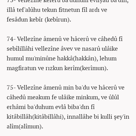
illâ tef'alûhu tekun fitnetun fîl ardı ve
fesâdun kebîr (kebîrun).
74- Vellezîne âmenû ve hâcerû ve câhedû fî
sebîlillâhi vellezîne âvev ve nasarû ulâike
humul mu'minûne hakkâ(hakkân), lehum
magfiratun ve rızkun kerîm(kerîmun).
75- Vellezîne âmenû min ba'du ve hâcerû ve
câhedû meakum fe ulâike minkum, ve ûlûl
erhâmi ba'duhum evlâ biba'dın fî
kitâbillâh(kitâbillâhi), innallâhe bi kulli şey'in
alîm(alîmun).