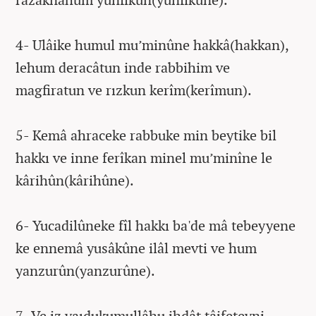
4- Ulâike humul mu’minûne hakkâ(hakkan),
lehum deracâtun inde rabbihim ve
magfiratun ve rızkun kerîm(kerîmun).
5- Kemâ ahraceke rabbuke min beytike bil
hakkı ve inne ferîkan minel mu’minîne le
kârihûn(kârihûne).
6- Yucadilûneke fîl hakkı ba'de mâ tebeyyene
ke ennemâ yusâkûne ilâl mevti ve hum
yanzurûn(yanzurûne).
7- Ve iz yaıdukumullâhu ihdât tâifeteyni