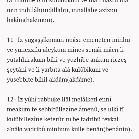
min indillâh(indillâhi), innallâhe azîzun
hakîm(hakîmun).
11- İz yugaşşîkumun nuâse emeneten minhu
ve yunezzilu aleykum mines semâi mâen li
yutahhirakum bihî ve yuzhibe ankum riczeş
şeytâni ve li yarbıta alâ kulûbikum ve
yusebbite bihil akdâm(akdâme).
12- İz yûhî rabbuke ilâl melâiketi ennî
meakum fe sebbitûllezîne âmenû, se ulkî fî
kulûbillezîne keferûr ru'be fadribû fevkal
a'nâkı vadribû minhum kulle benân(benânin).