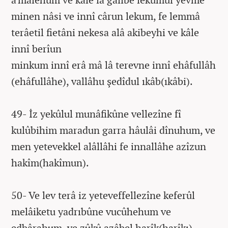
minen nâsi ve innî cârun lekum, fe lemmâ
terâetil fietâni nekesa alâ akibeyhi ve kâle
innî berîun
minkum innî erâ mâ lâ terevne innî ehâfullâh
(ehâfullâhe), vallâhu şedîdul ıkâb(ıkâbi).
49- İz yekûlul munâfikûne vellezîne fî
kulûbihim maradun garra hâulâi dînuhum, ve
men yetevekkel alâllâhi fe innallâhe azîzun
hakîm(hakîmun).
50- Ve lev terâ iz yeteveffellezîne keferûl
melâiketu yadrıbûne vucûhehum ve
edbârahum, ve zûkû azâbel harîk(harîkı).