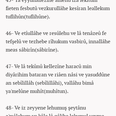
fieten fesbutû vezkurullâhe kesîran leallekum
tuflihûn(tuflihûne).
46- Ve etîullâhe ve resûlehu ve lâ tenâzeû fe
tefşelû ve tezhebe rîhukum vasbirû, innallâhe
meas sâbirîn(sâbirîne).
47- Ve lâ tekûnû kellezîne haracû min
diyârihim bataran ve riâen nâsi ve yasuddûne
an sebîlillâh (sebîlillâhi), vallâhu bimâ
ya'melûne muhît(muhîtun).
48- Ve iz zeyyene lehumuş şeytânu
a'mâlehum ve kâle lâ gâlibe lekumul yevme