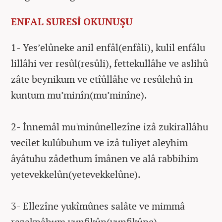
ENFAL SURESİ OKUNUŞU
1- Yes’elûneke anil enfâl(enfâli), kulil enfâlu
lillâhi ver resûl(resûli), fettekullâhe ve aslihû
zâte beynikum ve etîûllâhe ve resûlehû in
kuntum mu’minîn(mu’minîne).
2- İnnemâl mu'minûnellezîne izâ zukirallâhu
vecilet kulûbuhum ve izâ tuliyet aleyhim
âyâtuhu zâdethum îmânen ve alâ rabbihim
yetevekkelûn(yetevekkelûne).
3- Ellezîne yukîmûnes salâte ve mimmâ
razaknâhum yunfikûn(yunfikûne).