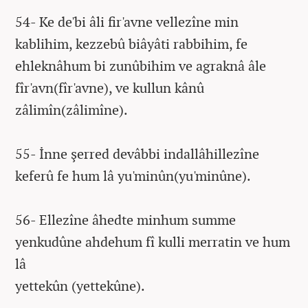
54- Ke de'bi âli fir'avne vellezîne min
kablihim, kezzebû biâyâti rabbihim, fe
ehleknâhum bi zunûbihim ve agraknâ âle
fîr'avn(fîr'avne), ve kullun kânû
zâlimîn(zâlimîne).
55- İnne şerred devâbbi indallâhillezîne
keferû fe hum lâ yu'minûn(yu'minûne).
56- Ellezîne âhedte minhum summe
yenkudûne ahdehum fî kulli merratin ve hum
lâ
yettekûn (yettekûne).