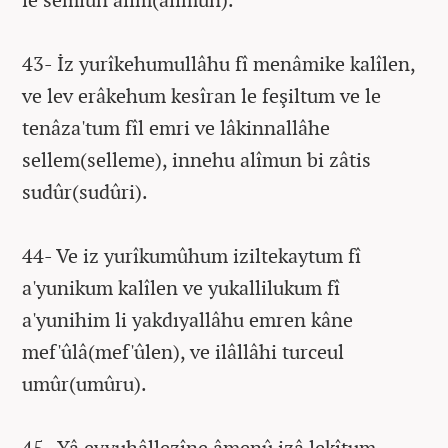
43- İz yurîkehumullâhu fî menâmike kalîlen,
ve lev erâkehum kesîran le feşiltum ve le
tenâza'tum fîl emri ve lâkinnallâhe
sellem(selleme), innehu alîmun bi zâtis
sudûr(sudûri).
44- Ve iz yurîkumûhum iziltekaytum fî
a'yunikum kalîlen ve yukallilukum fî
a'yunihim li yakdıyallâhu emren kâne
mef'ûlâ(mef'ûlen), ve ilâllâhi turceul
umûr(umûru).
45- Yâ eyyuhâllezîne âmenû izâ lekîtum