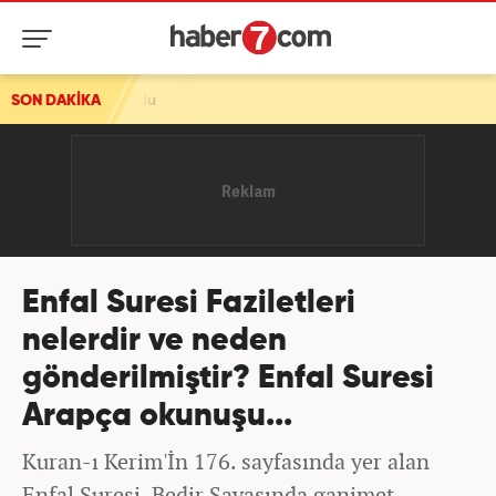
z oldu
SON DAKİKA
Enfal Suresi Faziletleri
nelerdir ve neden
gönderilmiştir? Enfal Suresi
Arapça okunuşu...
Kuran-ı Kerim'İn 176. sayfasında yer alan
Enfal Suresi, Bedir Savaşında ganimet