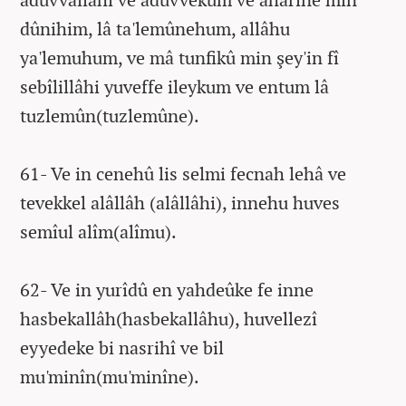
dûnihim, lâ ta'lemûnehum, allâhu
ya'lemuhum, ve mâ tunfikû min şey'in fî
sebîlillâhi yuveffe ileykum ve entum lâ
tuzlemûn(tuzlemûne).
61- Ve in cenehû lis selmi fecnah lehâ ve
tevekkel alâllâh (alâllâhi), innehu huves
semîul alîm(alîmu).
62- Ve in yurîdû en yahdeûke fe inne
hasbekallâh(hasbekallâhu), huvellezî
eyyedeke bi nasrihî ve bil
mu'minîn(mu'minîne).