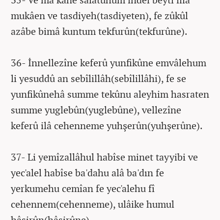
mukâen ve tasdiyeh(tasdiyeten), fe zûkûl
azâbe bimâ kuntum tekfurûn(tekfurûne).
36- İnnellezîne keferû yunfikûne emvâlehum
li yesuddû an sebîlillâh(sebîlillâhi), fe se
yunfikûnehâ summe tekûnu aleyhim hasraten
summe yuglebûn(yuglebûne), vellezîne
keferû ilâ cehenneme yuhşerûn(yuhşerûne).
37- Li yemîzallâhul habîse minet tayyibi ve
yec'alel habîse ba'dahu alâ ba'dın fe
yerkumehu cemîan fe yec'alehu fî
cehennem(cehenneme), ulâike humul
hâsirûn(hâsirûne).