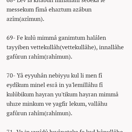
messekum fîmâ ehaztum azâbun
azîm(azîmun).
69- Fe kulû mimmâ ganimtum halâlen
tayyiben vettekullâh(vettekullâhe), innallâhe
gafûrun rahîm(rahîmun).
70- Yâ eyyuhân nebiyyu kul li men fî
eydîkum minel esrâ in ya'lemillâhu fî
kulûbikum hayran yu'tikum hayran mimmâ
uhıze minkum ve yagfir lekum, vallâhu
gafûrun rahîm(rahîmun).
71- Ve in yurîdû hıyâneteke fe kad hânullâhe