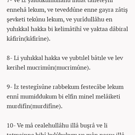
ennehâ lekum, ve teveddûne enne gayra zâtiş
şevketi tekûnu lekum, ve yurîdullâhu en
yuhıkkal hakka bi kelimâtihî ve yaktaa dâbiral
kâfirîn(kâfirîne).
8- Li yuhıkkal hakka ve yubtılel bâtıle ve lev
kerihel mucrimûn(mucrimûne).
9- İz testegîsûne rabbekum festecâbe lekum
ennî mumiddukum bi elfin minel melâiketi
murdifîn(murdifîne).
10- Ve mâ cealehullâhu illâ buşrâ ve li
tatmainne bihî kulûbukum ve mân nasru illâ