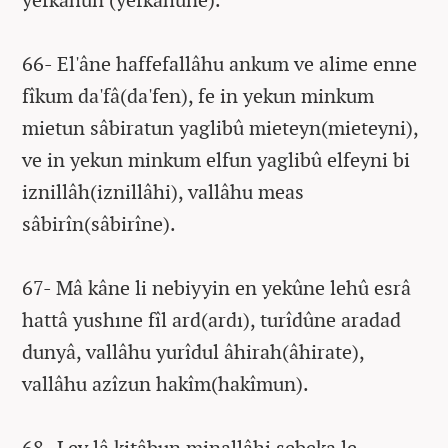
66- El'âne haffefallâhu ankum ve alime enne
fîkum da'fâ(da'fen), fe in yekun minkum
mietun sâbiratun yaglibû mieteyn(mieteyni),
ve in yekun minkum elfun yaglibû elfeyni bi
iznillâh(iznillâhi), vallâhu meas
sâbirîn(sâbirîne).
67- Mâ kâne li nebiyyin en yekûne lehû esrâ
hattâ yushıne fîl ard(ardı), turîdûne aradad
dunyâ, vallâhu yurîdul âhirah(âhirate),
vallâhu azîzun hakîm(hakîmun).
68- Lev lâ kitâbun minallâhi sebeka le