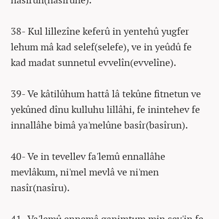
38- Kul lillezîne keferû in yentehû yugfer
lehum mâ kad selef(selefe), ve in yeûdû fe
kad madat sunnetul evvelîn(evvelîne).
39- Ve kâtilûhum hattâ lâ tekûne fitnetun ve
yekûned dînu kulluhu lillâhi, fe inintehev fe
innallâhe bimâ ya'melûne basîr(basîrun).
40- Ve in tevellev fa'lemû ennallâhe
mevlâkum, ni'mel mevlâ ve ni'men
nasîr(nasîru).
41- Va'lemû ennemâ ganimtum min şey'in fe