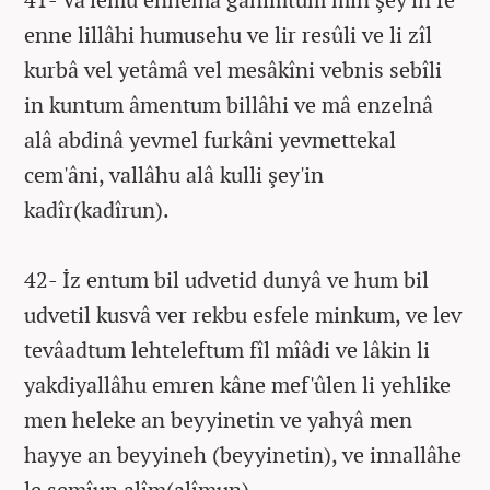
enne lillâhi humusehu ve lir resûli ve li zîl
kurbâ vel yetâmâ vel mesâkîni vebnis sebîli
in kuntum âmentum billâhi ve mâ enzelnâ
alâ abdinâ yevmel furkâni yevmettekal
cem'âni, vallâhu alâ kulli şey'in
kadîr(kadîrun).
42- İz entum bil udvetid dunyâ ve hum bil
udvetil kusvâ ver rekbu esfele minkum, ve lev
tevâadtum lehteleftum fîl mîâdi ve lâkin li
yakdiyallâhu emren kâne mef'ûlen li yehlike
men heleke an beyyinetin ve yahyâ men
hayye an beyyineh (beyyinetin), ve innallâhe
le semîun alîm(alîmun).