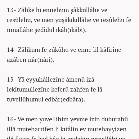
13- Zâlike bi ennehum şâkkullâhe ve
resûlehu, ve men yuşâkıkıllâhe ve resûlehu fe
innallâhe şedîdul ıkâb(ıkâbi).
14- Zâlikum fe zûkûhu ve enne lil kâfirîne
azâben nâr(nâri).
15- Yâ eyyuhâllezîne âmenû izâ
lekîtumullezîne keferû zahfen fe lâ
tuvellûhumul edbâr(edbâra).
16- Ve men yuvellihim yevme izin duburahû
illâ muteharrifen li kıtâlin ev mutehayyizen
ilâ fietin fe kad bâe bi gadabin minallâhi ve