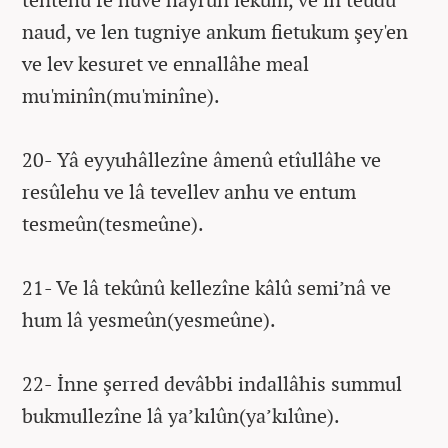
naud, ve len tugniye ankum fietukum şey'en
ve lev kesuret ve ennallâhe meal
mu'minîn(mu'minîne).
20- Yâ eyyuhâllezîne âmenû etîullâhe ve
resûlehu ve lâ tevellev anhu ve entum
tesmeûn(tesmeûne).
21- Ve lâ tekûnû kellezîne kâlû semi’nâ ve
hum lâ yesmeûn(yesmeûne).
22- İnne şerred devâbbi indallâhis summul
bukmullezîne lâ ya’kılûn(ya’kılûne).