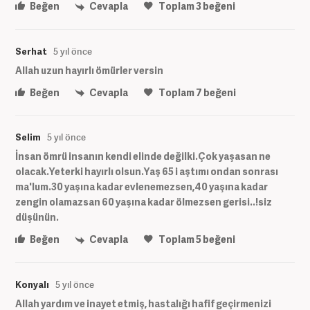
Beğen
Cevapla
Toplam
3
beğeni
Serhat
5 yıl önce
Allah uzun hayırlı ömürler versin
Beğen
Cevapla
Toplam
7
beğeni
Selim
5 yıl önce
İnsan ömrü insanın kendi elinde değilki.Çok yaşasan ne
olacak.Yeterki hayırlı olsun.Yaş 65 i aştımı ondan sonrası
ma'lum.30 yaşına kadar evlenemezsen,40 yaşına kadar
zengin olamazsan 60 yaşına kadar ölmezsen gerisi..!siz
düşünün.
Beğen
Cevapla
Toplam
5
beğeni
Konyalı
5 yıl önce
Allah yardım ve inayet etmiş, hastalığı hafif geçirmenizi