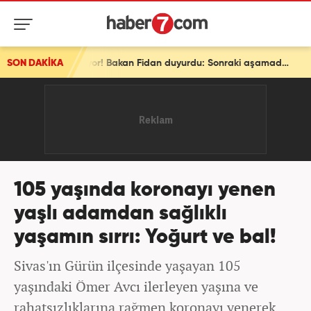
SON DAKİKA
Son dakika: Ve bir ülke daha ittifaka katılıyor! Bakan Fidan duyurdu: Sonraki aşamada...
105 yaşında koronayı yenen
yaşlı adamdan sağlıklı
yaşamın sırrı: Yoğurt ve bal!
Sivas'ın Gürün ilçesinde yaşayan 105
yaşındaki Ömer Avcı ilerleyen yaşına ve
rahatsızlıklarına rağmen koronayı yenerek