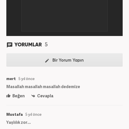
5
YORUMLAR
Bir Yorum Yapın
mert
5 yıl önce
Masallah masallah masallah dedemize
Beğen
Cevapla
Mustafa
5 yıl önce
Yaşlılık zor...