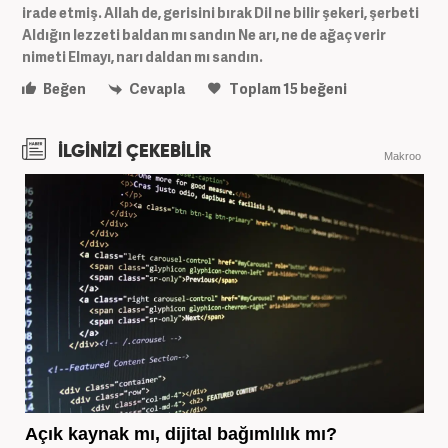
irade etmiş. Allah de, gerisini bırak Dil ne bilir şekeri, şerbeti
Aldığın lezzeti baldan mı sandın Ne arı, ne de ağaç verir
nimeti Elmayı, narı daldan mı sandın.
Beğen
Cevapla
Toplam
15
beğeni
İLGİNİZİ ÇEKEBİLİR
Makroo
Açık kaynak mı, dijital bağımlılık mı?