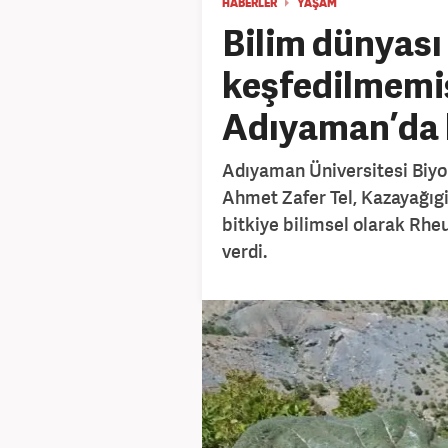
HABERLER
YAŞAM
Bilim dünyası
keşfedilmemiş
Adıyaman’da k
Adıyaman Üniversitesi Biyol
Ahmet Zafer Tel, Kazayağıgi
bitkiye bilimsel olarak Rheu
verdi.