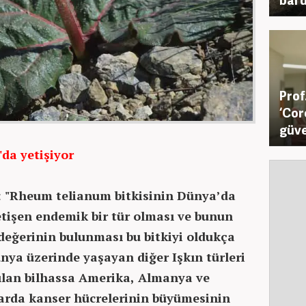
Prof
‘Cor
güve
da yetişiyor
:
"Rheum telianum bitkisinin Dünya’da
tişen endemik bir tür olması ve bunun
değerinin bulunması bu bitkiyi oldukça
nya üzerinde yaşayan diğer Işkın türleri
ılan bilhassa Amerika, Almanya ve
larda kanser hücrelerinin büyümesinin