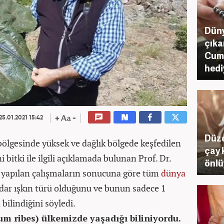
Düny
çıka
Cum
hedi
25.01.2021 15:42
Düze
lgesinde yüksek ve dağlık bölgede keşfedilen
çay 
i bitki ile ilgili açıklamada bulunan Prof. Dr.
önlü
 yapılan çalışmaların sonucuna göre tüm
dünya
adar ışkın türü olduğunu ve bunun sadece 1
bilindiğini söyledi.
um ribes) ülkemizde yaşadığı biliniyordu.