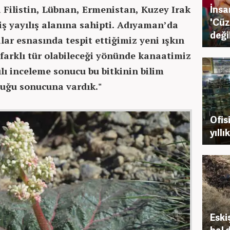
İnsa
a Filistin, Lübnan, Ermenistan, Kuzey Irak
'Cüz
iş yayılış alanına sahipti. Adıyaman’da
deği
lar esnasında tespit ettiğimiz yeni ışkın
arklı tür olabileceği yönünde kanaatimiz
ılı inceleme sonucu bu bitkinin bilim
lduğu sonucuna vardık."
Ofis
yıllı
Eski
bal 