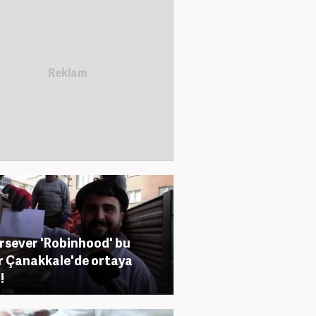
rsever 'Robinhood' bu
r Çanakkale'de ortaya
!