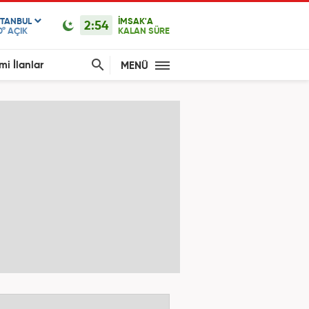
STANBUL
İMSAK'A
2:54
0°
AÇIK
KALAN SÜRE
mi İlanlar
MENÜ