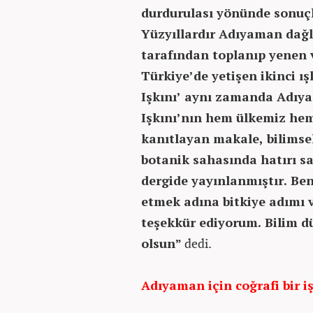
durdurulası yönünde sonuçla
Yüzyıllardır Adıyaman dağl
tarafından toplanıp yenen ve
Türkiye’de yetişen ikinci ış
Işkını’ aynı zamanda Adıya
Işkını’nın hem ülkemiz hem
kanıtlayan makale, bilimse
botanik sahasında hatırı sa
dergide yayınlanmıştır. Be
etmek adına bitkiye adımı 
teşekkür ediyorum. Bilim d
olsun”
dedi.
Adıyaman için coğrafi bir i