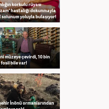
nlığın korkulu rüyası
zam' hastalığı dokunmayla
l solunum yoluyla bulaşıyor!
ini müzeye çevirdi, 10 bin
k fosil bile var!
şehir İnönü ormanlarından
damlayacak!