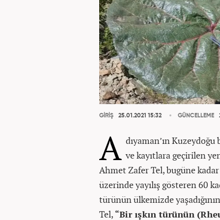
GİRİŞ
25.01.2021 15:32
GÜNCELLEME
A
dıyaman’ın Kuzeydoğu bö
ve kayıtlara geçirilen yen
Ahmet Zafer Tel, bugüne kadar
üzerinde yayılış gösteren 60 k
türünün ülkemizde yaşadığının 
Tel,
“Bir ışkın türünün (Rhe