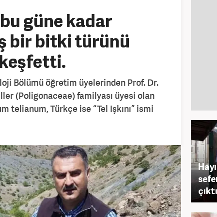
 bu güne kadar
 bir bitki türünü
eşfetti.
oji Bölümü öğretim üyelerinden Prof. Dr.
ller (Poligonaceae) familyası üyesi olan
m telianum, Türkçe ise “Tel Işkını” ismi
Hayı
sefe
çıktı