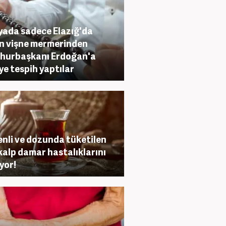
ada sadece Elazığ'da
n vişne mermerinden
hurbaşkanı Erdoğan'a
ye tespih yaptılar
nli ve dozunda tüketilen
kalp damar hastalıklarını
yor!