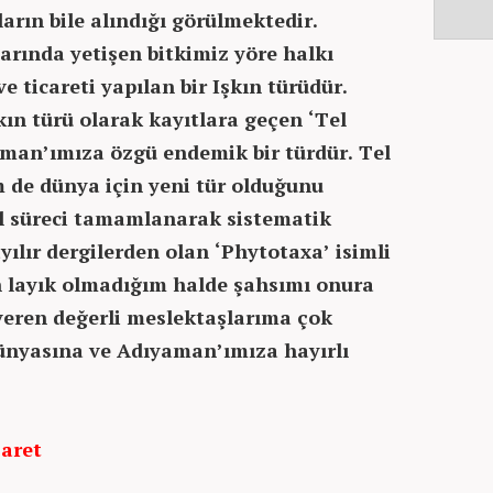
rın bile alındığı görülmektedir.
arında yetişen bitkimiz yöre halkı
 ticareti yapılan bir Işkın türüdür.
kın türü olarak kayıtlara geçen ‘Tel
man’ımıza özgü endemik bir türdür. Tel
 de dünya için yeni tür olduğunu
l süreci tamamlanarak sistematik
yılır dergilerden olan ‘Phytotaxa’ isimli
n layık olmadığım halde şahsımı onura
veren değerli meslektaşlarıma çok
ünyasına ve Adıyaman’ımıza hayırlı
şaret