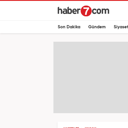
Son Dakika
Gündem
Siyase