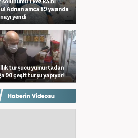
z solunumu 1 kez kalbi
u! Adnan amca 89 yaşında
nayı yendi
ıllık turşucu yumurtadan
ğa 90 çeşit turşu yapıyor!
Haberin Videosu