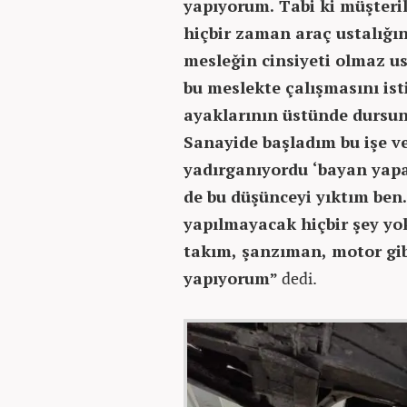
yapıyorum. Tabi ki müşteril
hiçbir zaman araç ustalığı
mesleğin cinsiyeti olmaz u
bu meslekte çalışmasını ist
ayaklarının üstünde dursun
Sanayide başladım bu işe v
yadırganıyordu ‘bayan yapab
de bu düşünceyi yıktım ben.
yapılmayacak hiçbir şey yo
takım, şanzıman, motor gib
yapıyorum”
dedi.