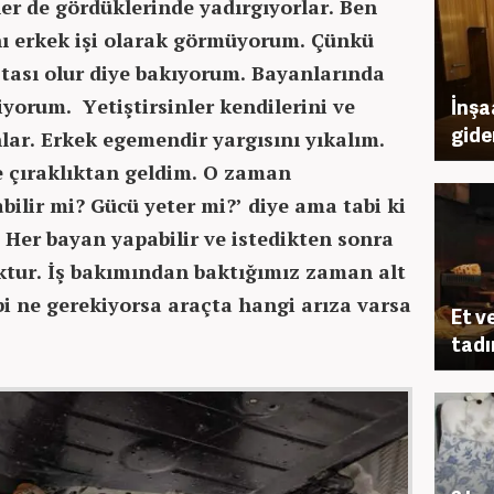
er de gördüklerinde yadırgıyorlar. Ben
nı erkek işi olarak görmüyorum. Çünkü
stası olur diye bakıyorum. Bayanlarında
iyorum. Yetiştirsinler kendilerini ve
İnşa
gide
lar. Erkek egemendir yargısını yıkalım.
e çıraklıktan geldim. O zaman
ilir mi? Gücü yeter mi?’ diye ama tabi ki
 Her bayan yapabilir ve istedikten sonra
ktur. İş bakımından baktığımız zaman alt
i ne gerekiyorsa araçta hangi arıza varsa
Et v
tadı