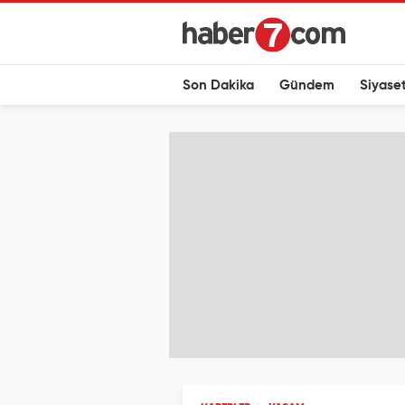
Son Dakika
Gündem
Siyase