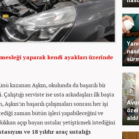
Yanı
nası
mesleği yaparak kendi ayakları üzerinde
sürm
nü kazanan Aşkın, okulunda da başarılı bir
i. Çalıştığı serviste ise usta arkadaşları ilk başta
Avus
, Aşkın’ın başarılı çalışmaları sonrası her işi
özel
tediği zaman bütün işleri yapabileceğini ve
aldı!
ükkan açıp bayan ustalar yetiştirmek istediğini
tasıyım ve 18 yıldır araç ustalığı