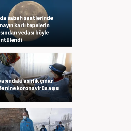
da sabah saatlerinde
nayın karlı tepelerin
sından vedası böyle
ntülendi
yaşındaki asırlık çınar
fe nine koronavirüs aşısı