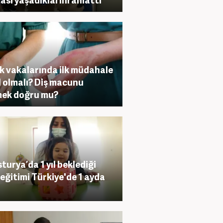
k vakalarında ilk müdahale
l olmalı? Diş macunu
ek doğru mu?
turya’da 1 yıl beklediği
 eğitimi Türkiye'de 1 ayda