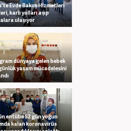
is'te Evde Bakım Hizmetleri
eri, karlı yolları aşıp
alara ulaşıyor
gram dünyaya gelen bebek
günlük yaşam mücadelesini
andı
ün entübe 52 gün yoğun
mda kalan koronavirüs
ası yaşadıklarını anlattı