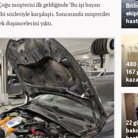
oğu müşterisi ilk geldiğinde ‘Bu işi bayan
Bitl
ekipl
bi sözleriyle karşılaştı. Sonrasında müşteriler
hast
ek düşüncelerini yıktı.
480 
167 
kaz
22 g
bakı
hast