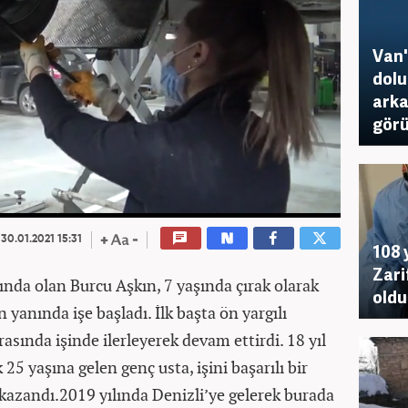
Van'
dolu
arka
görü
30.01.2021 15:31
108 
Zari
ında olan Burcu Aşkın, 7 yaşında çırak olarak
oldu
 yanında işe başladı. İlk başta ön yargılı
asında işinde ilerleyerek devam ettirdi. 18 yıl
25 yaşına gelen genç usta, işini başarılı bir
 kazandı.2019 yılında Denizli’ye gelerek burada