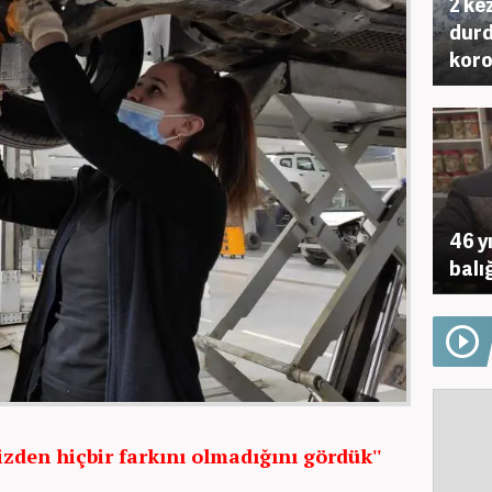
2 ke
durd
koro
46 y
balı
izden hiçbir farkını olmadığını gördük''