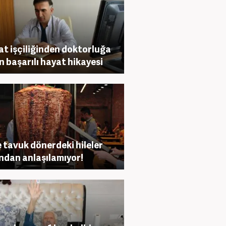
at işçiliğinden doktorluğa
n başarılı hayat hikayesi
e tavuk dönerdeki hileler
ndan anlaşılamıyor!