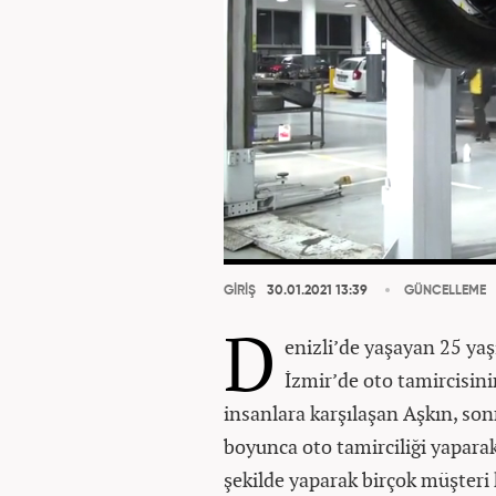
GİRİŞ
30.01.2021 13:39
GÜNCELLEME
D
enizli’de yaşayan 25 yaş
İzmir’de oto tamircisinin
insanlara karşılaşan Aşkın, sonr
boyunca oto tamirciliği yaparak 
şekilde yaparak birçok müşteri