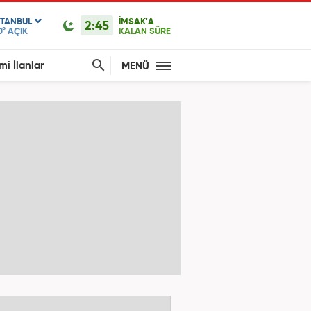
STANBUL
İMSAK'A
2:45
0°
AÇIK
KALAN SÜRE
mi İlanlar
MENÜ