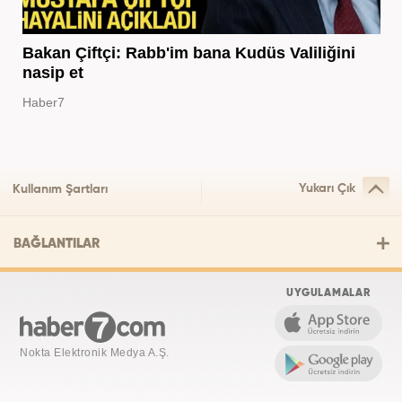
Bakan Çiftçi: Rabb'im bana Kudüs Valiliğini
nasip et
Haber7
Yukarı Çık
Kullanım Şartları
BAĞLANTILAR
UYGULAMALAR
Nokta Elektronik Medya A.Ş.