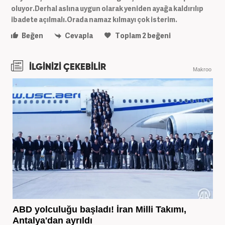
oluyor.Derhal aslına uygun olarak yeniden ayağa kaldırılıp
ibadete açılmalı.Orada namaz kılmayı çok isterim.
Beğen
Cevapla
Toplam
2
beğeni
İLGİNİZİ ÇEKEBİLİR
Makroo
ABD yolculuğu başladı! İran Milli Takımı,
Antalya'dan ayrıldı