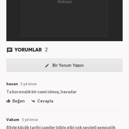
2
YORUMLAR
Bir Yorum Yapın
hasan
5 yıl önce
Ta koronalık bir cami olmuş, havadar
Beğen
Cevapla
Vakum
5 yıl önce
Böyle küçük tarihi camiler biblo gibi çok sevimli sempatik