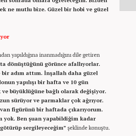
den sonrada onlara öğreteceğim. Bizden
sek ne mutlu bize. Güzel bir hobi ve güzel
ıyor
ndan yapıldığına inanmadığını dile getiren
ta dönüştüğünü görünce afallıyorlar.
bir adım attım. İnşallah daha güzel
lonun yapılışı bir hafta ve 10 gün
 ve büyüklüğüne bağlı olarak değişiyor.
uzun sürüyor ve parmaklar çok ağrıyor.
van figürünü bir haftada çıkarıyorum.
m yok. Ben şuan yapabildiğim kadar
götürüp sergileyeceğim”
şeklinde konuştu.