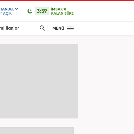
STANBUL
İMSAK'A
3:59
1°
AÇIK
KALAN SÜRE
mi İlanlar
MENÜ