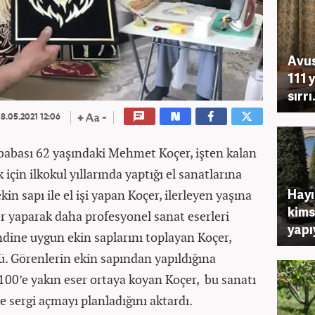
Avus
111 
sırrı.
8.05.2021 12:06
 babası 62 yaşındaki Mehmet Koçer, işten kalan
çin ilkokul yıllarında yaptığı el sanatlarına
Hayı
kin sapı ile el işi yapan Koçer, ilerleyen yaşına
kims
 yaparak daha profesyonel sanat eserleri
yapı
ndine uygun ekin saplarını toplayan Koçer,
ü. Görenlerin ekin sapından yapıldığına
100’e yakın eser ortaya koyan Koçer, bu sanatı
sergi açmayı planladığını aktardı.