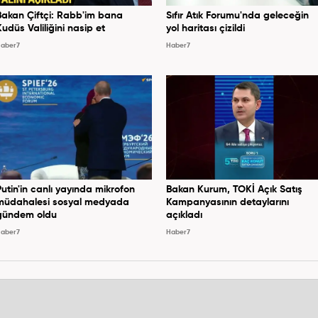
Bakan Çiftçi: Rabb'im bana
Sıfır Atık Forumu'nda geleceğin
Kudüs Valiliğini nasip et
yol haritası çizildi
aber7
Haber7
Putin'in canlı yayında mikrofon
Bakan Kurum, TOKİ Açık Satış
müdahalesi sosyal medyada
Kampanyasının detaylarını
gündem oldu
açıkladı
aber7
Haber7