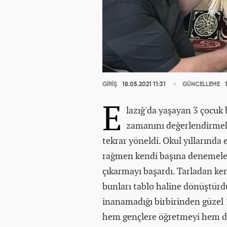
GİRİŞ
18.05.2021 11:31
GÜNCELLEME
1
E
lazığ'da yaşayan 3 çocuk
zamanını değerlendirmek i
tekrar yöneldi. Okul yıllarında e
rağmen kendi başına denemeler
çıkarmayı başardı. Tarladan ke
bunları tablo haline dönüştürd
inanamadığı birbirinden güzel 
hem gençlere öğretmeyi hem de 