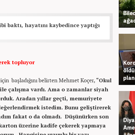
Bile
ağacı
gibi baktı, hayatını kaybedince yaptığı
erek topluyor
Koro
öldü
plan
 için başladığını belirten Mehmet Koçer,
“Okul
 ile çalışma vardı. Ama o zamanlar siyah
yorduk. Aradan yıllar geçti, memuriyete
değerlendirmek istedim. Bunu geliştirerek
adım fakat o da olmadı. Düşünürken son
Diya
arton üzerine kadife çekerek yapmaya
Amer
yorum. Hangisine uyumlu bir yazı
öğre