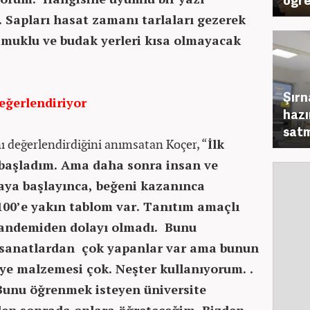
 Sapları hasat zamanı tarlaları gezerek
pamuklu ve budak yerleri kısa olmayacak
Şırn
değerlendiriyor
hazı
sat
nı değerlendirdiğini anımsatan Koçer, “
İlk
e başladım. Ama daha sonra insan ve
aya başlayınca, beğeni kazanınca
100’e yakın tablom var. Tanıtım amaçlı
andemiden dolayı olmadı. Bunu
r sanatlardan çok yapanlar var ama bunun
siye malzemesi çok. Neşter kullanıyorum. .
. Bunu öğrenmek isteyen üniversite