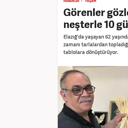
HABERLER
YAŞAM
Görenler gözl
neşterle 10 g
Elazığ'da yaşayan 62 yaşın
zamanı tarlalardan topladığı
tablolara dönüştürüyor.