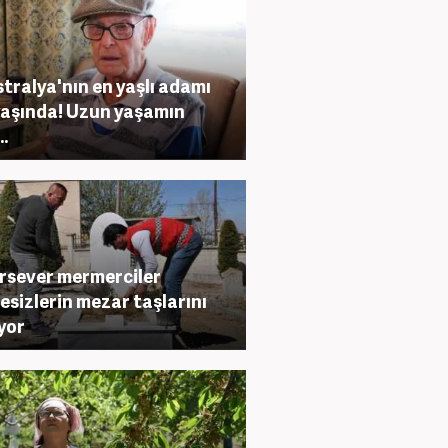
tralya'nın en yaşlı adamı
yaşında! Uzun yaşamın
..
rsever mermerciler
esizlerin mezar taşlarını
yor