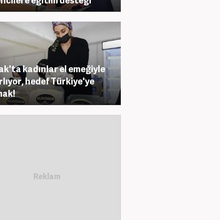
ak'ta kadınlar el emeğiyle
rlıyor, hedef Türkiye'ye
mak!