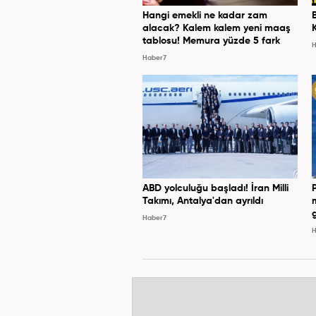
Hangi emekli ne kadar zam
alacak? Kalem kalem yeni maaş
tablosu! Memura yüzde 5 fark
H
Haber7
ABD yolculuğu başladı! İran Milli
Takımı, Antalya'dan ayrıldı
Haber7
H