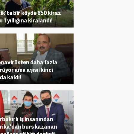
cik'te bir köyde 650 kiraz
 1 yıllığına kiralandı!
navirüsten daha fazla
rüyor ama aşısı ikinci
da kaldı!
rbakırlı iş insanından
ika'dan burs kazanan
ncilere eğitim desteği