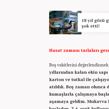
18 yıl gözü 
şok etti!
Hasat zamanı tarlaları gez
Boş vakitlerini değerlendirmek
yıllarından kalan ekin sapı
karton ve tutkal ile çalışı
atıldık. Boş zaman olunca 
kumaşlarla çalışmaya başl
aşamaya geldim. Mukavva k
başladım. 3,4 renk kullanı