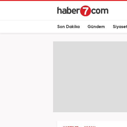
Son Dakika
Gündem
Siyase