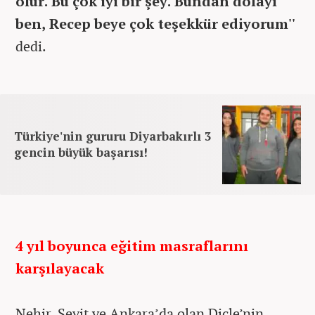
olur. Bu çok iyi bir şey. Bundan dolayı
ben, Recep beye çok teşekkür ediyorum''
dedi.
Türkiye'nin gururu Diyarbakırlı 3
gencin büyük başarısı!
4 yıl boyunca eğitim masraflarını
karşılayacak
Nehir, Seyit ve Ankara’da olan Dicle’nin