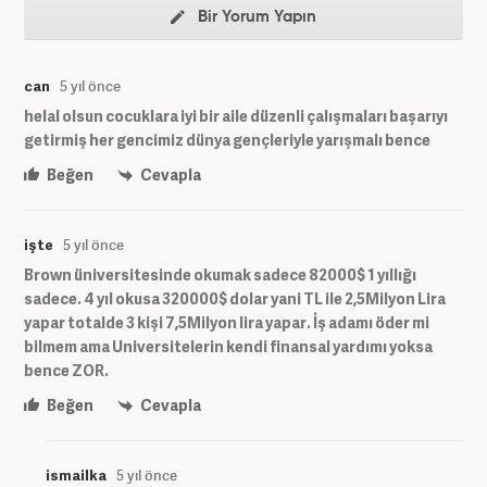
Bir Yorum Yapın
can
5 yıl önce
helal olsun cocuklara iyi bir aile düzenli çalışmaları başarıyı
getirmiş her gencimiz dünya gençleriyle yarışmalı bence
Beğen
Cevapla
işte
5 yıl önce
Brown üniversitesinde okumak sadece 82000$ 1 yıllığı
sadece. 4 yıl okusa 320000$ dolar yani TL ile 2,5Milyon Lira
yapar totalde 3 kişi 7,5Milyon lira yapar. İş adamı öder mi
bilmem ama Universitelerin kendi finansal yardımı yoksa
bence ZOR.
Beğen
Cevapla
ismailka
5 yıl önce