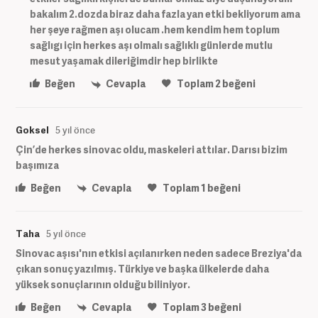
bakalım 2.dozda biraz daha fazla yan etki bekliyorum ama
her şeye rağmen aşı olucam .hem kendim hem toplum
sağlıgı için herkes aşı olmalı sağlıklı günlerde mutlu
mesut yaşamak dileriğimdir hep birlikte
Beğen
Cevapla
Toplam
2
beğeni
Goksel
5 yıl önce
Çin’de herkes sinovac oldu, maskeleri attılar. Darısı bizim
başımıza
Beğen
Cevapla
Toplam
1
beğeni
Taha
5 yıl önce
Sinovac aşısı'nın etkisi açılanırken neden sadece Breziya'da
çıkan sonuç yazılmış. Türkiye ve başka ülkelerde daha
yüksek sonuçlarının olduğu biliniyor.
Beğen
Cevapla
Toplam
3
beğeni