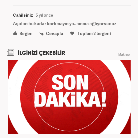
Cahilsiniz
5 yıl önce
Aşıdan bu kadar korkmayın ya..amma ağlıyorsunuz
Beğen
Cevapla
Toplam
2
beğeni
İLGİNİZİ ÇEKEBİLİR
Makroo