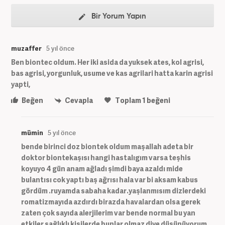
Bir Yorum Yapın
muzaffer
5 yıl önce
Ben biontec oldum. Her iki asida da yuksek ates, kol agrisi,
bas agrisi, yorgunluk, usume ve kas agrilari hatta karin agrisi
yapti,
Beğen
Cevapla
Toplam
1
beğeni
mümin
5 yıl önce
bende birinci doz biontek oldum maşallah adeta bir
doktor biontekaşısı hangi hastalıgım varsa teşhis
koyuyo 4 gün anam ağladı şimdi baya azaldı mide
bulantısı cok yaptı baş ağrısı hala var bi aksam kabus
gördüm .ruyamda sabaha kadar.yaşlanmısım dizlerdeki
romatizmayıda azdırdı birazda havalardan olsa gerek
zaten çok sayıda alerjilerim var bende normal bu yan
etkiler sağlıklı kişilerde bunlar olmaz diye düşünüyorum