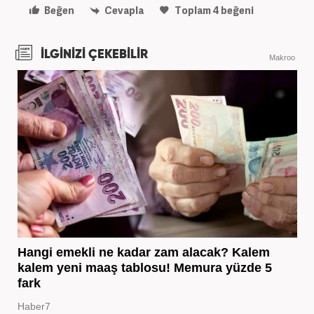
Beğen
Cevapla
Toplam
4
beğeni
İLGİNİZİ ÇEKEBİLİR
Makroo
Hangi emekli ne kadar zam alacak? Kalem
kalem yeni maaş tablosu! Memura yüzde 5
fark
Haber7