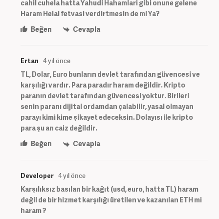
cahil cuhela hatta Yahudi Hahamlari gibi onune gelene
Haram Helal fetvasi verdirtmesin de mi Ya?
Beğen
Cevapla
Ertan
4 yıl önce
TL, Dolar, Euro bunların devlet tarafından güvencesi ve
karşılığı vardır. Para paradır haram değildir. Kripto
paranın devlet tarafından güvencesi yoktur. Birileri
senin paranı dijital ordamdan çalabilir, yasal olmayan
parayı kimi kime şikayet edeceksin. Dolayısı ile kripto
para şu an caiz değildir.
Beğen
Cevapla
Developer
4 yıl önce
Karşılıksız basılan bir kağıt (usd, euro, hatta TL) haram
değil de bir hizmet karşılığı üretilen ve kazanılan ETH mi
haram ?