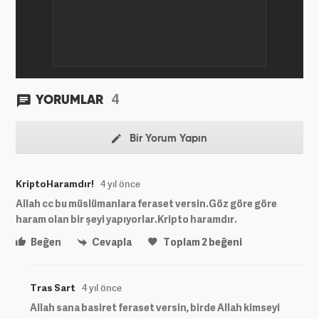
4
YORUMLAR
Bir Yorum Yapın
KriptoHaramdır!
4 yıl önce
Allah cc bu müslümanlara feraset versin.Göz göre göre
haram olan bir şeyi yapıyorlar.Kripto haramdır.
Beğen
Cevapla
Toplam
2
beğeni
Tras Sart
4 yıl önce
Allah sana basiret feraset versin, birde Allah kimseyi