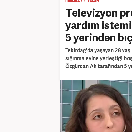
HABERLER
YAŞAM
Televizyon pr
yardım istemişt
5 yerinden bı
Tekirdağ'da yaşayan 28 yaşı
sığınma evine yerleştiği b
Özgürcan Ak tarafından 5 y