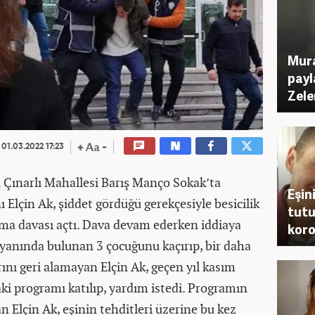
Mura
payl
Zele
01.03.2022 17:23
i Çınarlı Mahallesi Barış Manço Sokak’ta
Eşin
n
ı Elçin Ak, şiddet gördüğü gerekçesiyle besicilik
tutu
ma davası açtı. Dava devam ederken iddiaya
koro
yanında bulunan 3 çocuğunu kaçırıp, bir daha
ını geri alamayan Elçin Ak, geçen yıl kasım
ki programı katılıp, yardım istedi. Programın
n Elçin Ak, eşinin tehditleri üzerine bu kez