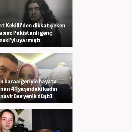
t Kekilli'den dikkat çeken
aşım: Pakistanlı genç
nski'yi uyarmıştı
in karaciğeriyle hayata
nan 41 yaşındaki kadın
navirüse yenik düştü