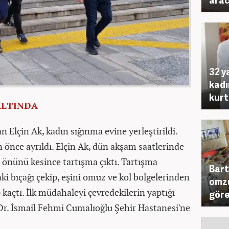
32 y
kadı
kurt
ALTINDA
n Elçin Ak, kadın sığınma evine yerleştirildi.
 önce ayrıldı. Elçin Ak, dün akşam saatlerinde
önünü kesince tartışma çıktı. Tartışma
Bart
i bıçağı çekip, eşini omuz ve kol bölgelerinden
omzu
 kaçtı. İlk müdahaleyi çevredekilerin yaptığı
göre
 Dr. İsmail Fehmi Cumalıoğlu Şehir Hastanesi'ne