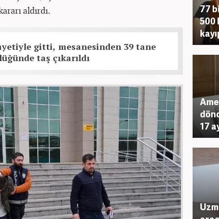
77 b
rarı aldırdı.
500 
kayı
etiyle gitti, mesanesinden 39 tane
lüğünde taş çıkarıldı
Amel
dönd
17 a
Uzma
arac