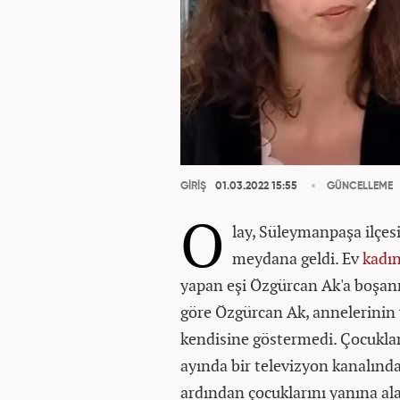
GİRİŞ
01.03.2022 15:55
GÜNCELLEME
O
lay, Süleymanpaşa ilçes
meydana geldi. Ev
kadı
yapan eşi Özgürcan Ak'a boşan
göre Özgürcan Ak, annelerinin 
kendisine göstermedi. Çocuklar
ayında bir televizyon kanalında
ardından çocuklarını yanına ala