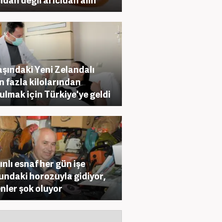
aşındaki Yeni Zelandalı
n fazla kilolarından
ulmak için Türkiye'ye geldi
ınlı esnaf her gün işe
ndaki horozuyla gidiyor,
nler şok oluyor