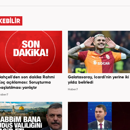
KEBİLİR
Bahçeli'den son dakika Rahmi
Galatasaray, Icardi'nin yerine iki
Koç açıklaması: Soruşturma
yıldız belirledi
başlatılması yanlıştır
Haber7
aber7