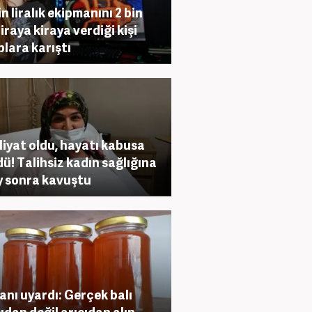
in liralık ekipmanını 2 bin
liraya kiraya verdiği kişi
plara karıştı
iyat oldu, hayatı kabusa
ü! Talihsiz kadın sağlığına
y sonra kavuştu
nı uyardı: Gerçek balı
ıdan değil arıcıdan alın