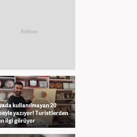
ada kullanılmayan 20
beyle yazıyor! Turistlerden
n ilgi görüyor