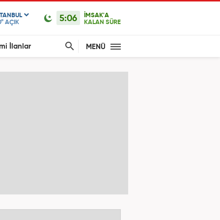
STANBUL
İMSAK'A
5:06
0°
AÇIK
KALAN SÜRE
mi İlanlar
MENÜ