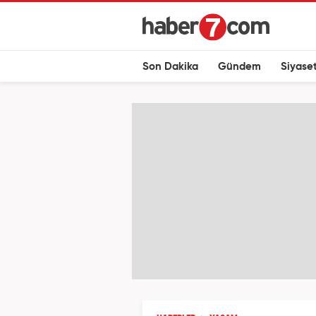
Son Dakika
Gündem
Siyase