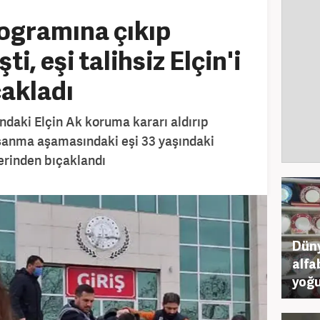
ogramına çıkıp
i, eşi talihsiz Elçin'i
çakladı
ndaki Elçin Ak koruma kararı aldırıp
oşanma aşamasındaki eşi 33 yaşındaki
erinden bıçaklandı
Düny
alfa
yoğu