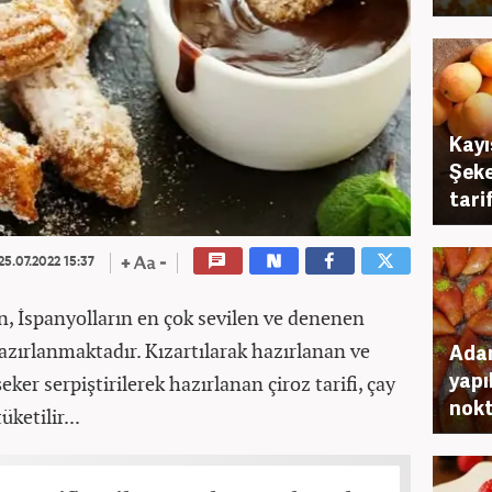
Kayı
Şeke
tarifi
25.07.2022 15:37
n, İspanyolların en çok sevilen ve denenen
 hazırlanmaktadır. Kızartılarak hazırlanan ve
Adan
yapı
eker serpiştirilerek hazırlanan çiroz tarifi, çay
nokta
ketilir...