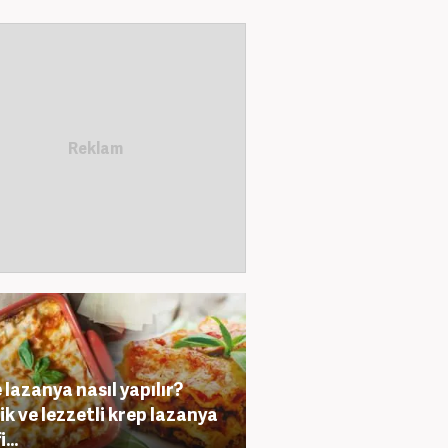
 lazanya nasıl yapılır?
ik ve lezzetli krep lazanya
...