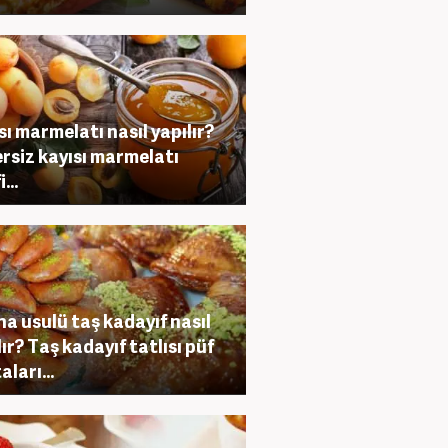
sı marmelatı nasıl yapılır?
rsiz kayısı marmelatı
...
a usulü taş kadayıf nasıl
lır? Taş kadayıf tatlısı püf
ları...