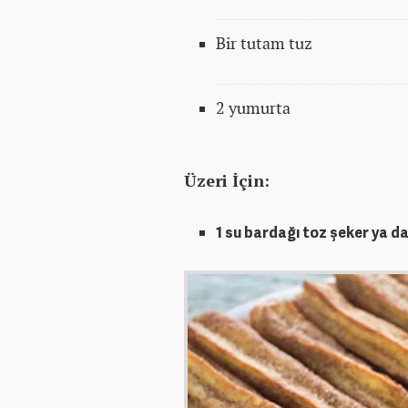
Bir tutam tuz
2 yumurta
Üzeri İçin:
1 su bardağı toz şeker ya d