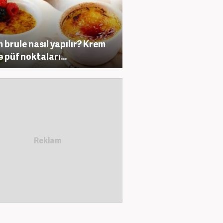
 brule nasıl yapılır? Krem
e püf noktaları...