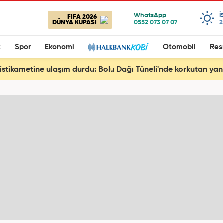
I
FIFA 2026
DÜNYA KUPASI
2
t
Spor
Ekonomi
Otomobil
Res
istikametine ulaşım durdu: Bolu Dağı Tüneli'nde korkutan yan