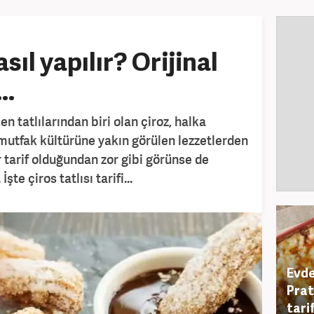
asıl yapılır? Orijinal
..
n tatlılarından biri olan çiroz, halka
k mutfak kültürüne yakın görülen lezzetlerden
ir tarif olduğundan zor gibi görünse de
şte çiros tatlısı tarifi...
Evde
Prat
tarifi