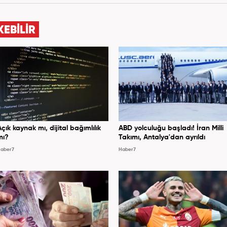
KEBİLİR
Açık kaynak mı, dijital bağımlılık
ABD yolculuğu başladı! İran Milli
mı?
Takımı, Antalya'dan ayrıldı
aber7
Haber7