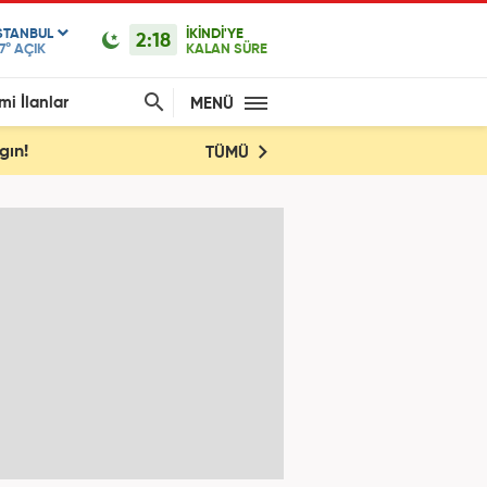
STANBUL
İKİNDİ'YE
2:18
7°
AÇIK
KALAN SÜRE
mi İlanlar
MENÜ
gın!
TÜMÜ