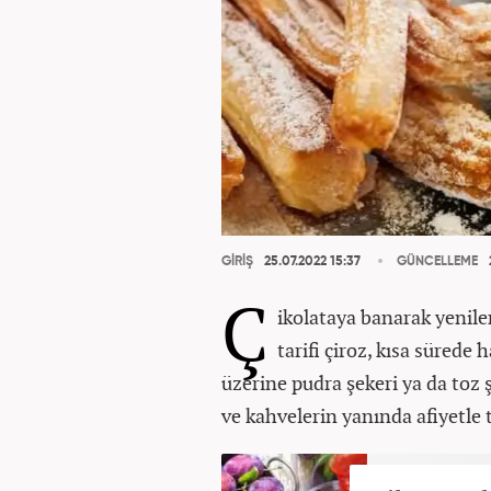
GİRİŞ
25.07.2022 15:37
GÜNCELLEME
Ç
ikolataya banarak yenile
tarifi çiroz, kısa sürede
üzerine pudra şekeri ya da toz ş
ve kahvelerin yanında afiyetle tü