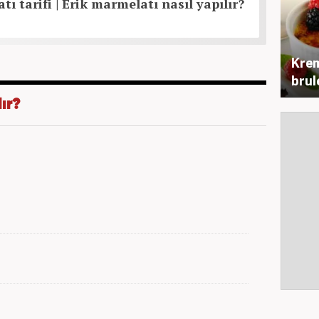
ı tarifi | Erik marmelatı nasıl yapılır?
Krem
brul
lır?