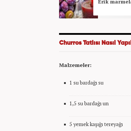
Erik marmelat
Churros Tatlısı Nasıl Yapı
Malzemeler:
1 su bardağı su
1,5 su bardağı un
5 yemek kaşığı tereyağı