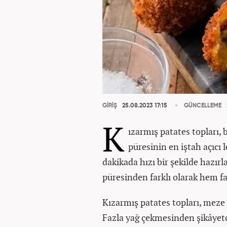
GİRİŞ
25.08.2023 17:15
GÜNCELLEME
K
ızarmış patates topları,
püresinin en iştah açıcı
dakikada hızı bir şekilde hazırl
püresinden farklı olarak hem far
Kızarmış patates topları, meze o
Fazla yağ çekmesinden şikâyetçi 