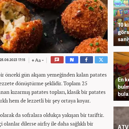
10 k
görs
sani
25.08.2023 17:15
 bir önceki gün akşam yemeğinden kalan patates
En k
 lezzete dönüştürme şeklidir. Toplam 25
bulm
anan kızarmış patates topları, klasik bir patates
bula
klı hem de lezzetli bir şey ortaya koyar.
larak da sofralara oldukça yakışan bir tariftir.
olanlar dilerse airfry ile daha sağlıklı bir
ATV 