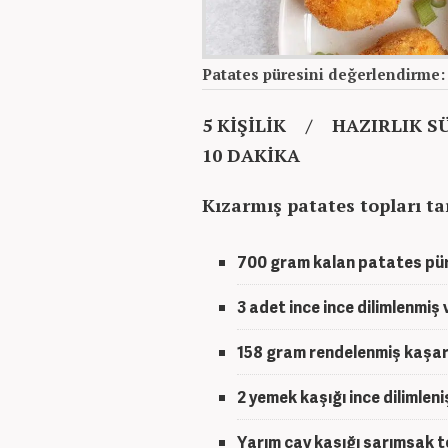
Patates püresini değerlendirme: K
5 KİŞİLİK / HAZIRLIK S
10 DAKİKA
Kızarmış patates topları ta
700 gram kalan patates pür
3 adet ince ince dilimlenmiş
158 gram rendelenmiş kaşar 
2 yemek kaşığı ince dilimlen
Yarım çay kaşığı sarımsak t