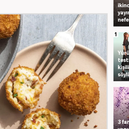
ikin
yayı
nefe
Yürü
test
kişi
söyl
3 far
yapı