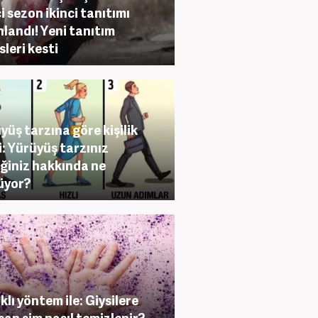
ci sezon ikinci tanıtımı
nlandı! Yeni tanıtım
sleri kesti
yüş tarzına göre kişilik
i: Yürüyüş tarzınız
liğiniz hakkında ne
üyor?
klı yöntem ile: Giysilere
şan sim nasıl temizlenir?