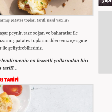
mış patates topları tarifi, nasıl yapılır?
kaşar peynir, taze soğan ve baharatlar ile
armış patates toplarını dilerseniz içeriğine
le geliştirebilirsiniz.
rlendirmenin en lezzetli yollarından biri
ı tarifi…
I TARİFİ