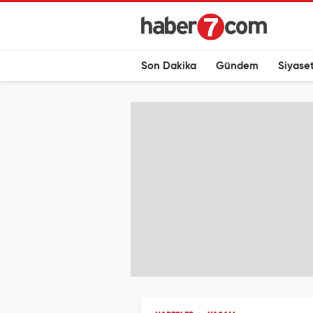
Son Dakika
Gündem
Siyase