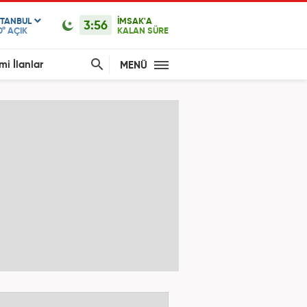
STANBUL
İMSAK'A
3:56
0°
AÇIK
KALAN SÜRE
mi İlanlar
MENÜ