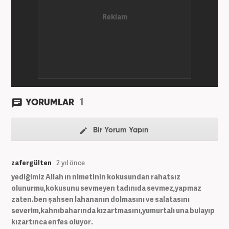
1
YORUMLAR
Bir Yorum Yapın
zafergülten
2 yıl önce
yediğimiz Allah ın nimetinin kokusundan rahatsız
olunurmu,kokusunu sevmeyen tadınıda sevmez,yapmaz
zaten.ben şahsen lahananın dolmasını ve salatasını
severim,kahnıbaharında kızartmasını,yumurtalı una bulayıp
kızartınca enfes oluyor.