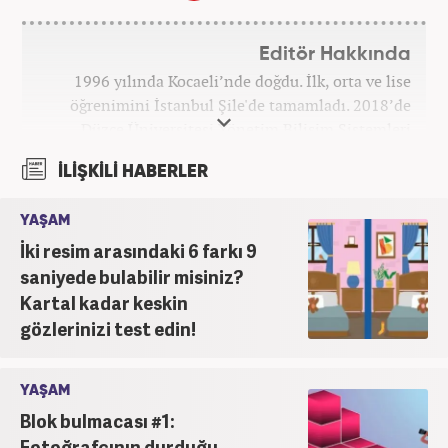
Editör Hakkında
1996 yılında Kocaeli’nde doğdu. İlk, orta ve lise
öğrenimini İstanbul Şile'de tamamladı. 2018’de
Düzce Üniversitesi Yönetim Bilişim Sistemleri
bölümünden mezun oldu. Kanal7 Medya Grubu’na
İLİŞKİLİ HABERLER
bağlı Haber7.com bünyesinde ‘SEO Editörü’
unvanıyla görev yapmaktadır.
YAŞAM
İki resim arasındaki 6 farkı 9
saniyede bulabilir misiniz?
Kartal kadar keskin
gözlerinizi test edin!
YAŞAM
Blok bulmacası #1:
Fotoğrafçının durduğu