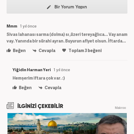
Bir Yorum Yapın
Mmm
1 yıl önce
Sivas lahanası sarma (dolma) sı ,üzeri tereyağlıca... Vay anam
vay. Yanında bir sürahi ayran. Buyurun afiyet olsun. İftarda...
Beğen
Cevapla
Toplam
3
beğeni
Yiğidin Harman Yeri
1 yıl önce
Hemşerim iftara çok var. :)
Beğen
Cevapla
İLGİNİZİ ÇEKEBİLİR
Makroo