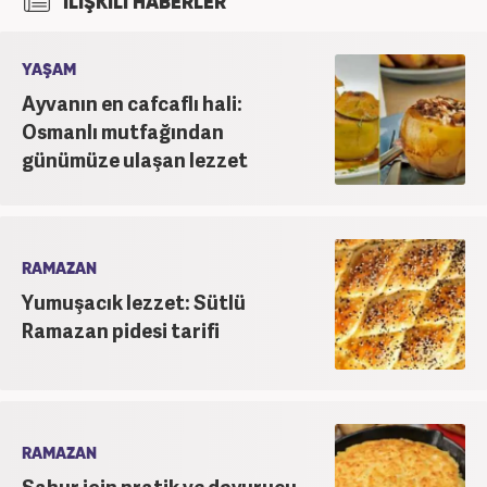
İLİŞKİLİ HABERLER
çalışmaktadır.
YAŞAM
Ayvanın en cafcaflı hali:
Osmanlı mutfağından
günümüze ulaşan lezzet
RAMAZAN
Yumuşacık lezzet: Sütlü
Ramazan pidesi tarifi
RAMAZAN
Sahur için pratik ve doyurucu