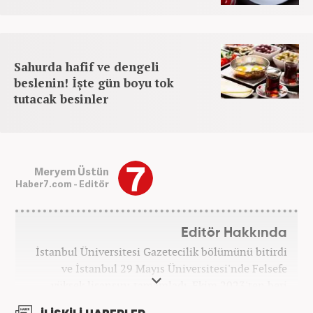
Sahurda hafif ve dengeli
beslenin! İşte gün boyu tok
tutacak besinler
Meryem Üstün
Haber7.com - Editör
Editör Hakkında
İstanbul Üniversitesi Gazetecilik bölümünü bitirdi
ve İstanbul 29 Mayıs Üniversitesi'nde Felsefe
yüksek lisansını tamamladı. Ekim 2023'ten beri
Haber7 bünyesinde internet editörü olarak