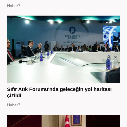
Haber7
Sıfır Atık Forumu'nda geleceğin yol haritası
çizildi
Haber7