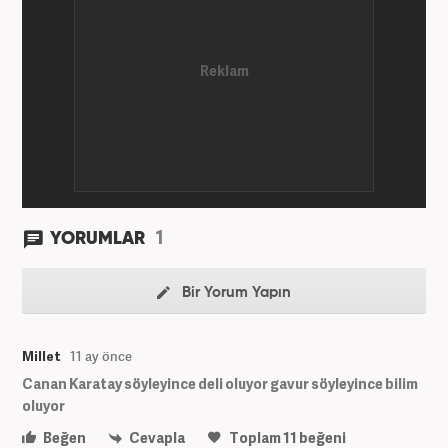
1
YORUMLAR
Bir Yorum Yapın
Millet
11 ay önce
Canan Karatay söyleyince deli oluyor gavur söyleyince bilim
oluyor
Beğen
Cevapla
Toplam
11
beğeni