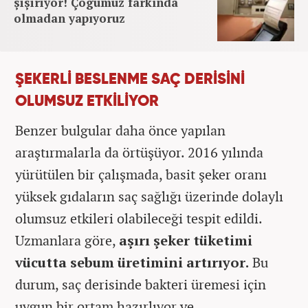
şişiriyor! Çoğumuz farkında
olmadan yapıyoruz
ŞEKERLİ BESLENME SAÇ DERİSİNİ
OLUMSUZ ETKİLİYOR
Benzer bulgular daha önce yapılan
araştırmalarla da örtüşüyor. 2016 yılında
yürütülen bir çalışmada, basit şeker oranı
yüksek gıdaların saç sağlığı üzerinde dolaylı
olumsuz etkileri olabileceği tespit edildi.
Uzmanlara göre,
aşırı şeker tüketimi
vücutta sebum üretimini artırıyor.
Bu
durum, saç derisinde bakteri üremesi için
uygun bir ortam hazırlıyor ve