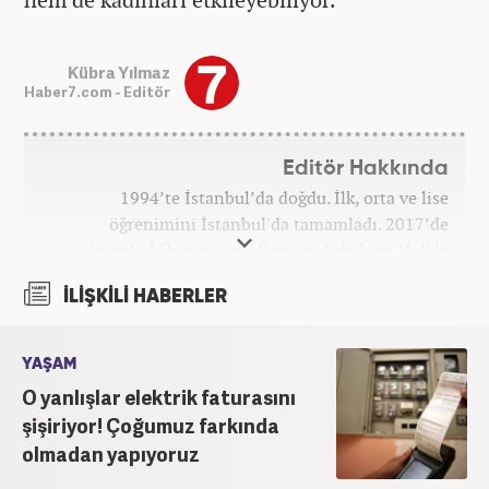
Kübra Yılmaz
Haber7.com - Editör
Editör Hakkında
1994’te İstanbul’da doğdu. İlk, orta ve lise
öğrenimini İstanbul'da tamamladı. 2017’de
İstanbul Üniversitesi İletişim Fakültesi Halkla
İlişkiler ve Tanıtım bölümünden mezun oldu.
İLİŞKİLİ HABERLER
2017’den beri Kanal7 Medya Grubu’na bağlı
Haber7.com bünyesinde mesleki hayatına devam
etmektedir.
YAŞAM
O yanlışlar elektrik faturasını
şişiriyor! Çoğumuz farkında
olmadan yapıyoruz