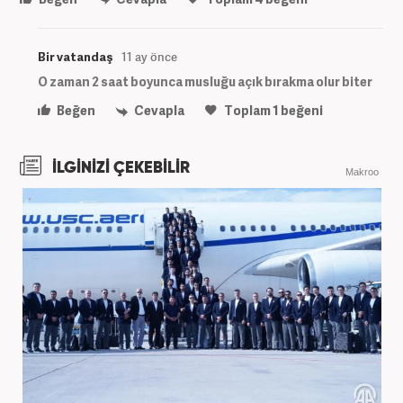
Bir vatandaş
11 ay önce
O zaman 2 saat boyunca musluğu açık bırakma olur biter
Beğen
Cevapla
Toplam
1
beğeni
İLGİNİZİ ÇEKEBİLİR
Makroo