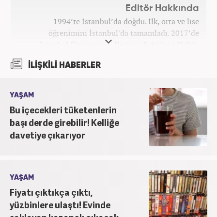
Editör Hakkında
1994’te İstanbul’da doğdu. İlk, orta ve lise
öğrenimini İstanbul'da tamamladı. 2017’de
İstanbul Üniversitesi İletişim Fakültesi Halkla
İlişkiler ve Tanıtım bölümünden mezun oldu.
İLİŞKİLİ HABERLER
2017’den beri Kanal7 Medya Grubu’na bağlı
Haber7.com bünyesinde mesleki hayatına devam
etmektedir.
YAŞAM
Bu içecekleri tüketenlerin
başı derde girebilir! Kelliğe
davetiye çıkarıyor
YAŞAM
Fiyatı çıktıkça çıktı,
yüzbinlere ulaştı! Evinde