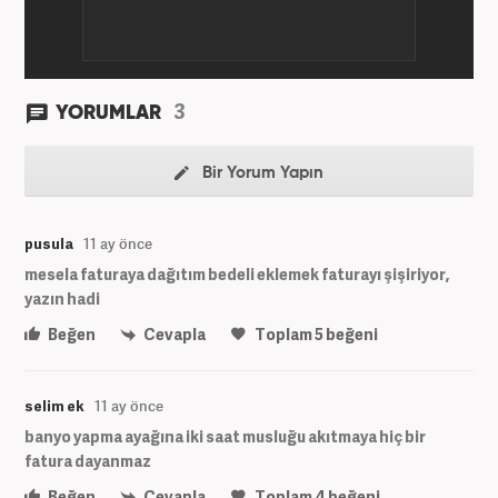
3
YORUMLAR
Bir Yorum Yapın
pusula
11 ay önce
mesela faturaya dağıtım bedeli eklemek faturayı şişiriyor,
yazın hadi
Beğen
Cevapla
Toplam
5
beğeni
selim ek
11 ay önce
banyo yapma ayağına iki saat musluğu akıtmaya hiç bir
fatura dayanmaz
Beğen
Cevapla
Toplam
4
beğeni