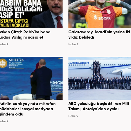
Bakan Çiftçi: Rabb'im bana
Galatasaray, Icardi'nin yerine iki
Kudüs Valiliğini nasip et
yıldız belirledi
aber7
Haber7
Putin'in canlı yayında mikrofon
ABD yolculuğu başladı! İran Milli
müdahalesi sosyal medyada
Takımı, Antalya'dan ayrıldı
gündem oldu
Haber7
aber7