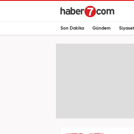
Son Dakika
Gündem
Siyase