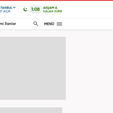
STANBUL
AKŞAM'A
1:08
0°
AÇIK
KALAN SÜRE
mi İlanlar
MENÜ