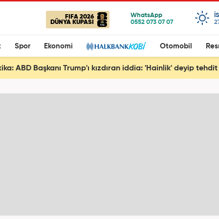
I
FIFA 2026
DÜNYA KUPASI
2
t
Spor
Ekonomi
Otomobil
Res
ka: ABD Başkanı Trump'ı kızdıran iddia: 'Hainlik' deyip tehdit 