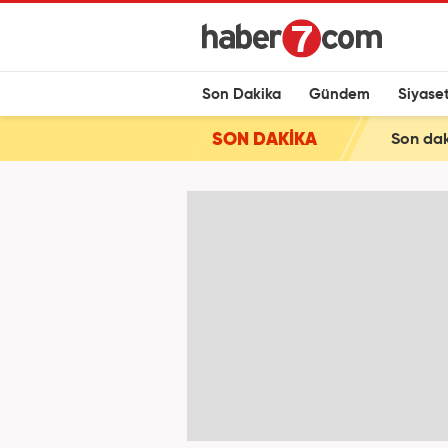
Son Dakika
Gündem
Siyase
SON DAKİKA
Son daki