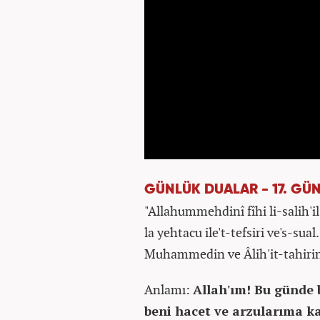
GÜNLÜK DUALAR - 17. GÜ
"Allahummehdinî fîhi li-salih'il
la yehtacu ile't-tefsiri ve's-sua
Muhammedin ve Âlih'it-tahirin
Anlamı:
Allah'ım! Bu günde 
beni hacet ve arzularıma k