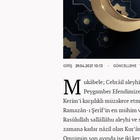
GİRİŞ
29.04.2021 10:13
GÜNCELLEME
M
ukâbele; Cebrâil aley
Peygamber Efendimize s
Kerim’i karşılıklı müzakere etme
Ramazân-ı Şerîf’in en mühim va
Rasûlullah sallâllâhu aleyhi ve
zamana kadar nâzil olan Kur’ân’
Ömrünün son ayında ise iki kere