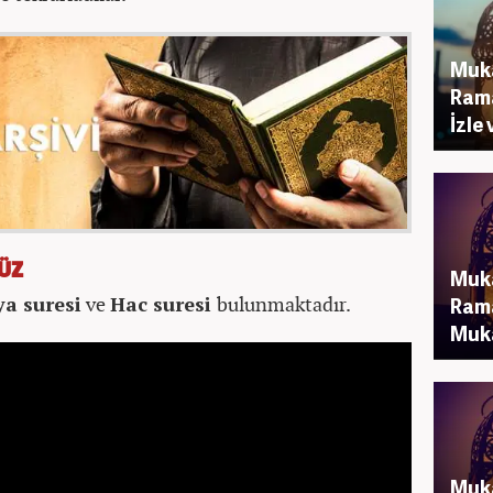
Muka
Rama
İzle 
CÜZ
Muka
ya suresi
ve
Hac suresi
bulunmaktadır.
Rama
Muka
Muka