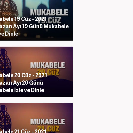
bele 19 Cüz - 2021
zan Ayı 19 Günü Mukabele
ve Dinle
bele 20 Cüz - 2021
zan Ayı 20 Günü
bele İzle ve Dinle
bele 21 Cüz - 2021