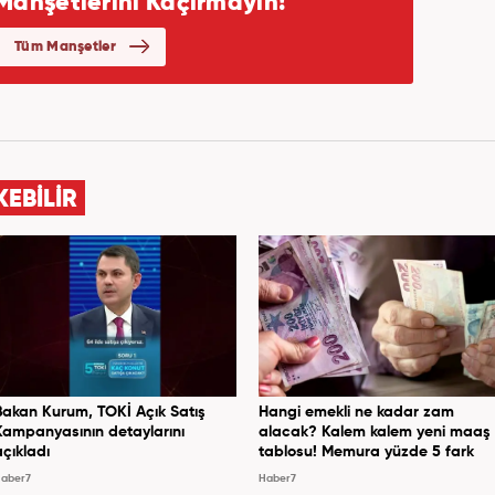
KEBİLİR
Bakan Kurum, TOKİ Açık Satış
Hangi emekli ne kadar zam
Kampanyasının detaylarını
alacak? Kalem kalem yeni maaş
açıkladı
tablosu! Memura yüzde 5 fark
aber7
Haber7