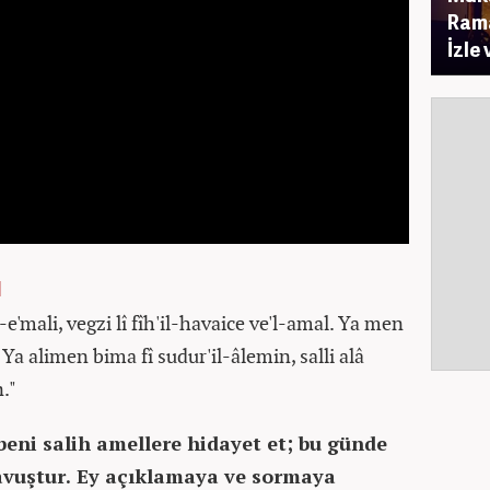
Rama
İzle 
N
-e'mali, vegzi lî fîh'il-havaice ve'l-amal. Ya men
l. Ya alimen bima fî sudur'il-âlemin, salli alâ
."
beni salih amellere hidayet et; bu günde
avuştur. Ey açıklamaya ve sormaya