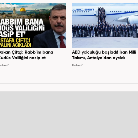
Bakan Çiftçi: Rabb'im bana
ABD yolculuğu başladı! İran Milli
Kudüs Valiliğini nasip et
Takımı, Antalya'dan ayrıldı
aber7
Haber7