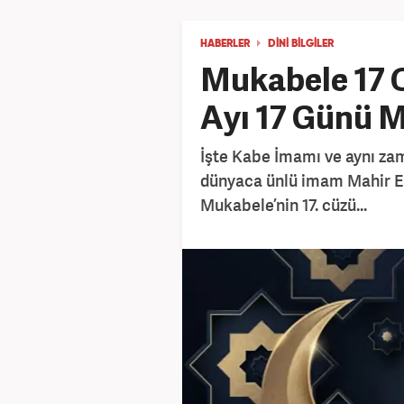
HABERLER
DİNİ BİLGİLER
Mukabele 17 
Ayı 17 Günü M
İşte Kabe İmamı ve aynı z
dünyaca ünlü imam Mahir El 
Mukabele’nin 17. cüzü...