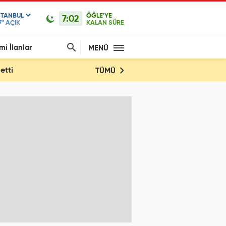
STANBUL
ÖĞLE'YE
7:02
7°
AÇIK
KALAN SÜRE
mi İlanlar
MENÜ
etti
TÜMÜ