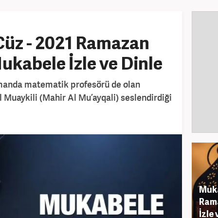
Cüz - 2021 Ramazan
ukabele İzle ve Dinle
amanda matematik profesörü de olan
Muaykili (Mahir Al Mu’ayqali) seslendirdiği
Muka
Rama
İzle 