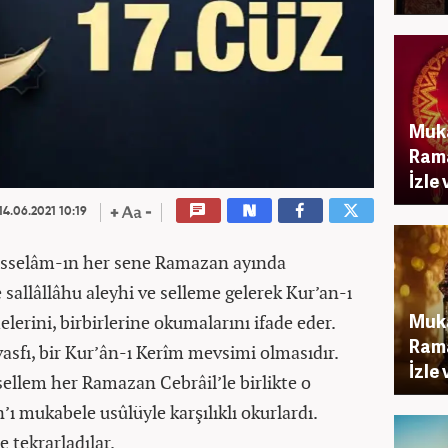
Muka
Rama
İzle 
14.06.2021 10:19
hisselâm-ın her sene Ramazan ayında
allâllâhu aleyhi ve selleme gelerek Kur’an-ı
Muka
lerini, birbirlerine okumalarını ifade eder.
Rama
sfı, bir Kur’ân-ı Kerîm mevsimi olmasıdır.
İzle 
 sellem her Ramazan Cebrâil’le birlikte o
ı mukabele usûlüyle karşılıklı okurlardı.
 tekrarladılar.