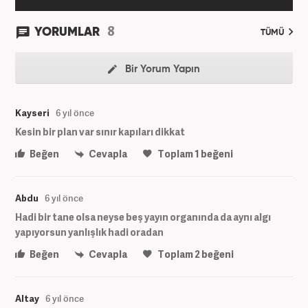
8
YORUMLAR
TÜMÜ
Bir Yorum Yapın
Kayseri
6 yıl önce
Kesin bir plan var sınır kapıları dikkat
Beğen
Cevapla
Toplam
1
beğeni
Abdu
6 yıl önce
Hadi bir tane olsa neyse beş yayın organında da aynı algı
yapıyorsun yanlışlık hadi oradan
Beğen
Cevapla
Toplam
2
beğeni
Altay
6 yıl önce