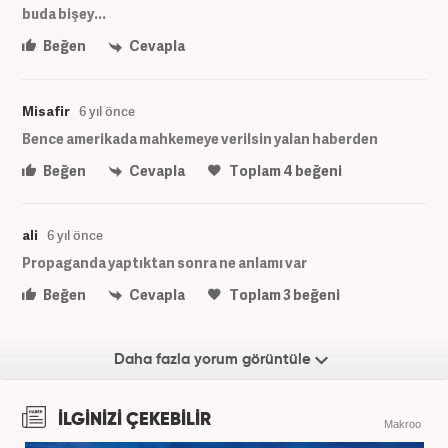
buda bişey...
Beğen
Cevapla
Misafir
6 yıl önce
Bence amerikada mahkemeye verilsin yalan haberden
Beğen
Cevapla
Toplam
4
beğeni
ali
6 yıl önce
Propaganda yaptıktan sonra ne anlamı var
Beğen
Cevapla
Toplam
3
beğeni
Daha fazla yorum görüntüle
İLGİNİZİ ÇEKEBİLİR
Makroo