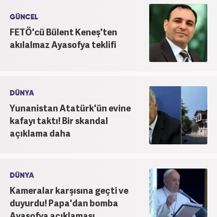
GÜNCEL
FETÖ'cü Bülent Keneş'ten
akılalmaz Ayasofya teklifi
DÜNYA
Yunanistan Atatürk'ün evine
kafayı taktı! Bir skandal
açıklama daha
DÜNYA
Kameralar karşısına geçti ve
duyurdu! Papa'dan bomba
Ayasofya açıklaması