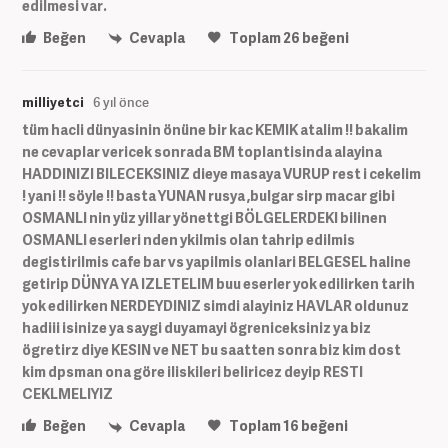
edilmesi var.
Beğen
Cevapla
Toplam
26
beğeni
milliyetci
6 yıl önce
tüm hacli dünyasinin önüne bir kac KEMIK atalim !! bakalim
ne cevaplar vericek sonrada BM toplantisinda alayina
HADDINIZI BILECEKSINIZ dieye masaya VURUP rest i cekelim
! yani !! söyle !! basta YUNAN rusya ,bulgar sirp macar gibi
OSMANLI nin yüz yillar yönettgi BÖLGELERDEKI bilinen
OSMANLI eserleri nden ykilmis olan tahrip edilmis
degistirilmis cafe bar vs yapilmis olanlari BELGESEL haline
getirip DÜNYA YA IZLETELIM buu eserler yok edilirken tarih
yok edilirken NERDEYDINIZ simdi alayiniz HAVLAR oldunuz
hadiii isinize ya saygi duyamayi ögreniceksiniz ya biz
ögretirz diye KESIN ve NET bu saatten sonra biz kim dost
kim dpsman ona göre iliskileri beliricez deyip RESTI
CEKLMELIYIZ
Beğen
Cevapla
Toplam
16
beğeni