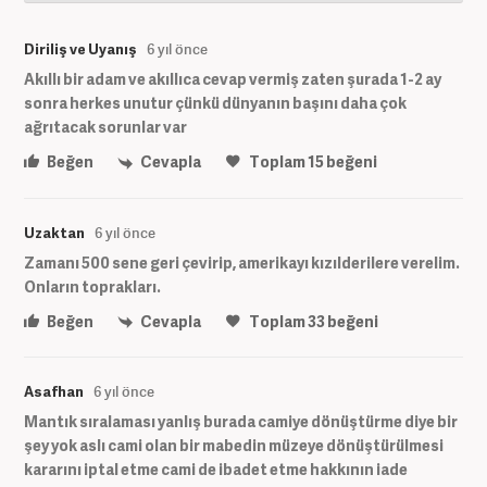
Diriliş ve Uyanış
6 yıl önce
Akıllı bir adam ve akıllıca cevap vermiş zaten şurada 1-2 ay
sonra herkes unutur çünkü dünyanın başını daha çok
ağrıtacak sorunlar var
Beğen
Cevapla
Toplam
15
beğeni
Uzaktan
6 yıl önce
Zamanı 500 sene geri çevirip, amerikayı kızılderilere verelim.
Onların toprakları.
Beğen
Cevapla
Toplam
33
beğeni
Asafhan
6 yıl önce
Mantık sıralaması yanlış burada camiye dönüştürme diye bir
şey yok aslı cami olan bir mabedin müzeye dönüştürülmesi
kararını iptal etme cami de ibadet etme hakkının iade