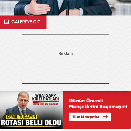
GALERİ'YE GİT