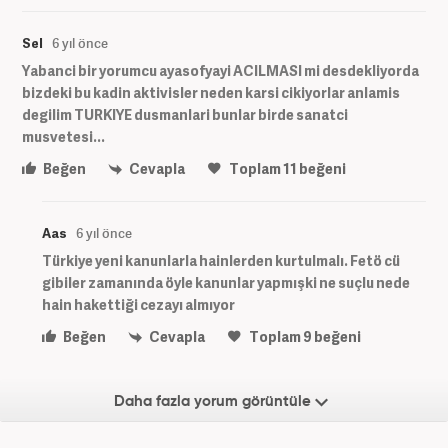
Sel
6 yıl önce
Yabanci bir yorumcu ayasofyayi ACILMASI mi desdekliyorda
bizdeki bu kadin aktivisler neden karsi cikiyorlar anlamis
degilim TURKIYE dusmanlari bunlar birde sanatci
musvetesi...
Beğen
Cevapla
Toplam
11
beğeni
Aas
6 yıl önce
Türkiye yeni kanunlarla hainlerden kurtulmalı. Fetö cü
gibiler zamanında öyle kanunlar yapmışki ne suçlu nede
hain hakettiği cezayı almıyor
Beğen
Cevapla
Toplam
9
beğeni
Daha fazla yorum görüntüle