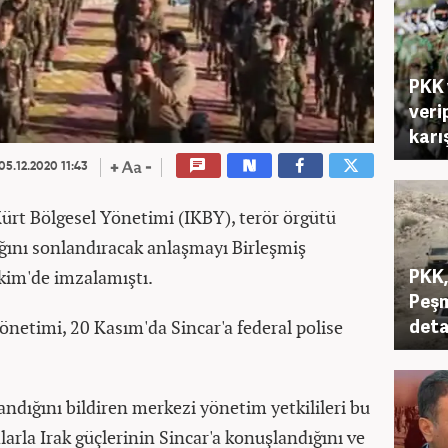
PKK 
veri
karı
05.12.2020 11:43
Kürt Bölgesel Yönetimi (IKBY), terör örgütü
ığını sonlandıracak anlaşmayı Birleşmiş
PKK,
kim'de imzalamıştı.
Peşm
deta
netimi, 20 Kasım'da Sincar'a federal polise
dığını bildiren merkezi yönetim yetkilileri bu
larla Irak güçlerinin Sincar'a konuşlandığını ve