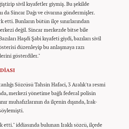
iştirip sivil kıyafetler giymiş. Bu şekilde
ını da Sincar Dağı ve civarına göndermişler.
rk etti. Bunların bütün ilçe sınırlarından
erkezi değil. Sincar merkezde bitse bile
azıları Haşdi Şabi kıyafeti giydi, bazıları sivil
gösterisi düzenleyip bu anlaşmaya razı
erini gösterdiler."
DDİASI
nlığı Sözcüsü Tahsin Hafaci, 3 Aralık'ta resmi
da, merkezi yönetime bağlı federal polisin
ınır muhafızlarının da ilçenin dışında, Irak-
 söylemişti.
rk etti." iddiasında bulunan Iraklı sözcü, ilçede