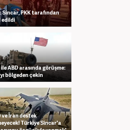
: Sincar, PKK tarafından
 edildi
 ile ABD arasında görüşme:
yı bölgeden çekin
 ve İran destek
eyecek! Türkiye Sincar'a
asyonu özgücüyle yapmalı'