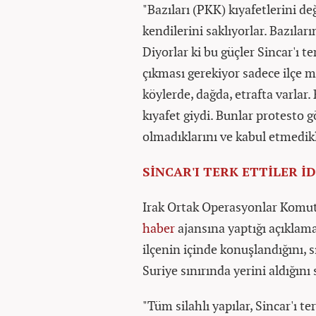
"Bazıları (PKK) kıyafetlerini değ
kendilerini saklıyorlar. Bazılar
Diyorlar ki bu güçler Sincar'ı te
çıkması gerekiyor sadece ilçe m
köylerde, dağda, etrafta varlar. B
kıyafet giydi. Bunlar protesto 
olmadıklarını ve kabul etmedikl
SİNCAR'I TERK ETTİLER İ
Irak Ortak Operasyonlar Komuta
haber
ajansına yaptığı açıklama
ilçenin içinde konuşlandığını, s
Suriye sınırında yerini aldığını
"Tüm silahlı yapılar, Sincar'ı te