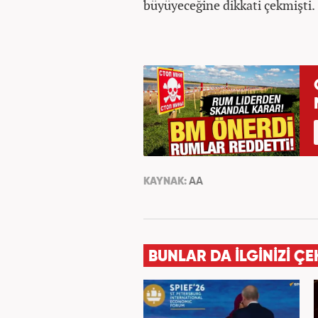
büyüyeceğine dikkati çekmişti.
KAYNAK:
AA
BUNLAR DA İLGİNİZİ ÇE