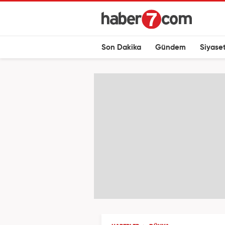
Son Dakika
Gündem
Siyase