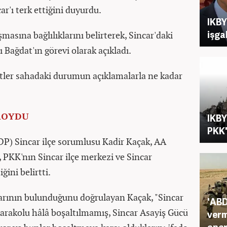
ar'ı terk ettiğini duyurdu.
IKBY
işgal
asına bağlılıklarını belirterek, Sincar'daki
 Bağdat'ın görevi olarak açıkladı.
tler sahadaki durumun açıklamalarla ne kadar
TROYDU
IKBY
PKK'
P) Sincar ilçe sorumlusu Kadir Kaçak, AA
 PKK'nın Sincar ilçe merkezi ve Sincar
ğini belirtti.
rının bulunduğunu doğrulayan Kaçak, "Sincar
'ABD
karakolu hâlâ boşaltılmamış, Sincar Asayiş Gücü
verm
oper