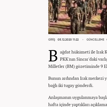
GİRİŞ
05.12.2020 11:22
GÜNCELLEME
B
ağdat hükümeti ile Irak 
PKK'nın Sincar'daki varl
Milletler (BM) gözetiminde 9 E
Bunun ardından Irak merkezi yö
bağlı iki tugay gönderdi.
Anlaşmanın uygulanmaya başlan
hafta içinde yaptıkları açıklama