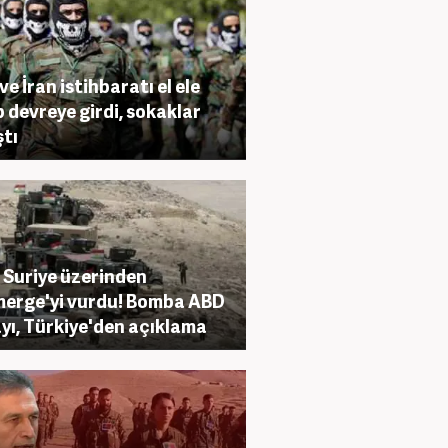
ve İran istihbaratı el ele
p devreye girdi, sokaklar
ştı
 Suriye üzerinden
erge'yi vurdu! Bomba ABD
yı, Türkiye'den açıklama