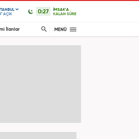
STANBUL
İMSAK'A
0:27
8°
AÇIK
KALAN SÜRE
mi İlanlar
MENÜ