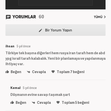
60
YORUMLAR
TÜMÜ
Bir Yorum Yapın
ihsan
5 yıl önce
Türkiye tek başına diğerleri hem rusya iran tarafı hem de abd
ypg israil tarafı kalabalık. Yeni bir planlamaya ve yapılanmaya
ihtiyaç var.
Beğen
Cevapla
Toplam
7
beğeni
Kemal
5 yıl önce
Düşmanın evine savaşı taşımak şart
Beğen
Cevapla
Toplam
5
beğeni