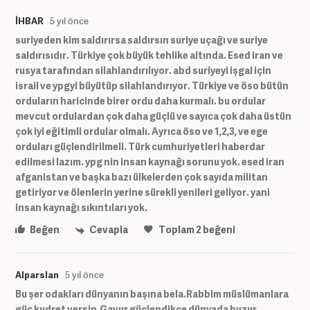
İHBAR
5 yıl önce
suriyeden kim saldırırsa saldırsın suriye uçağı ve suriye
saldırısıdır. Türkiye çok büyük tehlike altında. Esed iran ve
rusya tarafından silahlandırılıyor. abd suriyeyi işgal için
israil ve ypgyi büyütüp silahlandırıyor. Türkiye ve öso bütün
orduların haricinde birer ordu daha kurmalı. bu ordular
mevcut ordulardan çok daha güçlü ve sayıca çok daha üstün
çok iyi eğitimli ordular olmalı. Ayrıca öso ve 1,2,3, ve ege
orduları güçlendirilmeli. Türk cumhuriyetleri haberdar
edilmesi lazım. ypg nin insan kaynağı sorunu yok. esed iran
afganistan ve başka bazı ülkelerden çok sayıda militan
getiriyor ve ölenlerin yerine sürekli yenileri geliyor. yani
insan kaynağı sıkıntıları yok.
Beğen
Cevapla
Toplam
2
beğeni
Alparslan
5 yıl önce
Bu şer odakları dünyanın başına bela.Rabbim müslümanlara
güç kudret versin.Gavur güçlendikçe dünyada huzur