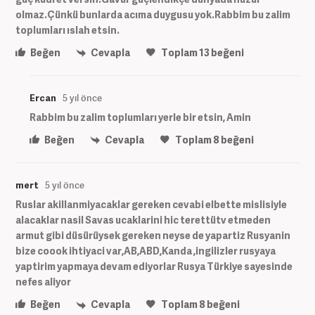
olmaz.Çünkü bunlarda acıma duygusu yok.Rabbim bu zalim
toplumları ıslah etsin.
Beğen
Cevapla
Toplam
13
beğeni
Ercan
5 yıl önce
Rabbim bu zalim toplumları yerle bir etsin, Amin
Beğen
Cevapla
Toplam
8
beğeni
mert
5 yıl önce
Ruslar akillanmiyacaklar gereken cevabi elbette mislisiyle
alacaklar nasil Savas ucaklarini hic terettütv etmeden
armut gibi düsürüysek gereken neyse de yapartiz Rusyanin
bize coook ihtiyaci var,AB,ABD,Kanda ,ingilizler rusyaya
yaptirim yapmaya devam ediyorlar Rusya Türkiye sayesinde
nefes aliyor
Beğen
Cevapla
Toplam
8
beğeni