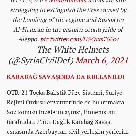
oil fires, the
#WhiteHelmets
teams are still
struggling to extinguish the fires caused by
the bombing of the regime and Russia on
Al-Hamran in the eastern countryside of
Aleppo.
pic.twitter.com/HSQlxs76Gw
— The White Helmets
(@SyriaCivilDef)
March 6, 2021
KARABAĞ SAVAŞINDA DA KULLANILDI
OTR-21 Toçka Balistik Füze Sistemi, Suriye
Rejimi Ordusu envanterinde de bulunmakta.
Söz konusu füzelerin aynısı, Ermenistan
tarafından 2'inci Dağlık Karabağ Savaşı
esnasında Azerbaycan sivil yerleşim yerlerini