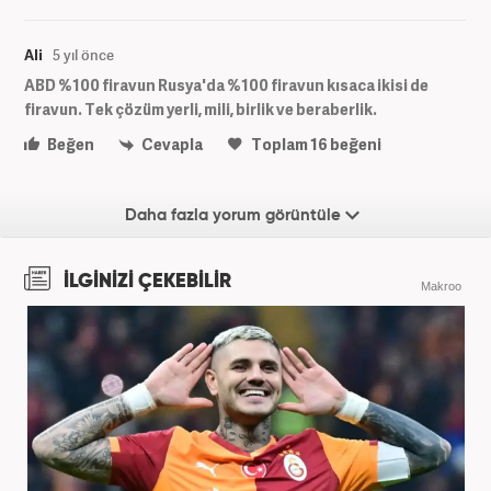
Ali
5 yıl önce
ABD %100 firavun Rusya'da %100 firavun kısaca ikisi de
firavun. Tek çözüm yerli, mili, birlik ve beraberlik.
Beğen
Cevapla
Toplam
16
beğeni
Daha fazla yorum görüntüle
İLGİNİZİ ÇEKEBİLİR
Makroo