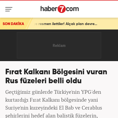
SON DAKİKA
İsrail'den ortalığı karıştıracak Gazze kararı! ABD'ye resmen ilettiler! Alçak plan devrede
Fırat Kalkanı Bölgesini vuran
Rus füzeleri belli oldu
Geçtiğimiz günlerde Türkiye'nin YPG'den
kurtardığı Fırat Kalkanı bölgesinde yani
Suriye'nin kuzeyindeki El Bab ve Cerablus
şehirlerini hedef alan balistik füzelerin,