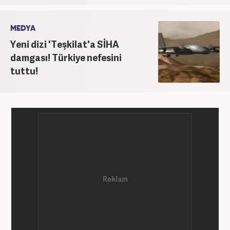
MEDYA
Yeni dizi 'Teşkilat'a SİHA
damgası! Türkiye nefesini
tuttu!