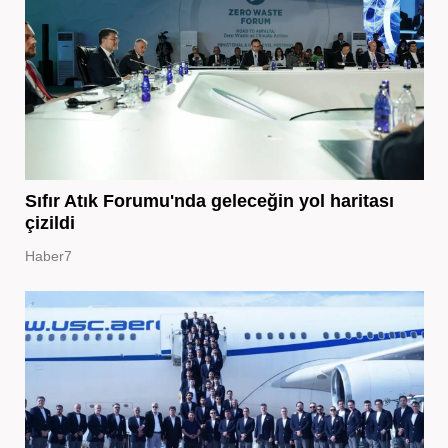
Sıfır Atık Forumu'nda geleceğin yol haritası
çizildi
Haber7