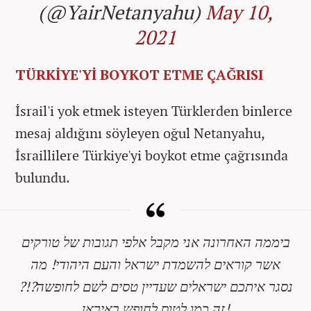
(@YairNetanyahu)
May 10,
2021
TÜRKİYE'Yİ BOYKOT ETME ÇAĞRISI
İsrail'i yok etmek isteyen Türklerden binlerce
mesaj aldığını söyleyen oğul Netanyahu,
İsraillilere Türkiye'yi boykot etme çağrısında
bulundu.
ביממה האחרונה אני מקבל אלפי תגובות של טורקים
אשר קוראים להשמדת ישראל והעם היהודי! מה
נסגר איתכם ישראלים שעדיין טסים לשם לחופשה?!?
זה כמו לטוס לחופש באיראן!