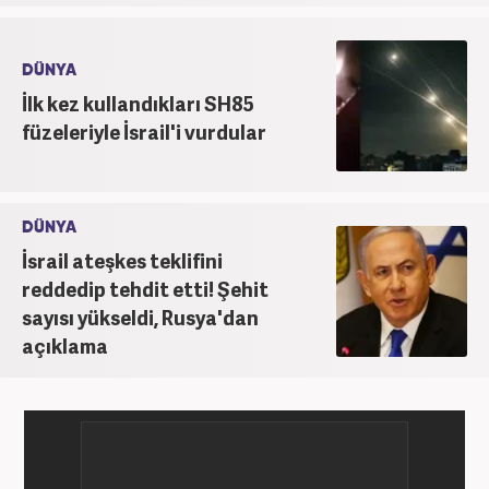
DÜNYA
İlk kez kullandıkları SH85
füzeleriyle İsrail'i vurdular
DÜNYA
İsrail ateşkes teklifini
reddedip tehdit etti! Şehit
sayısı yükseldi, Rusya'dan
açıklama