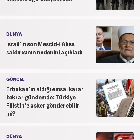
DÜNYA
İsrail'in son Mescid-i Aksa
saldırısının nedenini açıkladı
GÜNCEL
Erbakan'ın aldığı emsal karar
tekrar gündemde: Türkiye
Filistin'e asker gönderebilir
mi?
DÜNYA