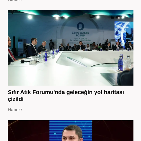
Sıfır Atık Forumu'nda geleceğin yol haritası
çizildi
Haber7