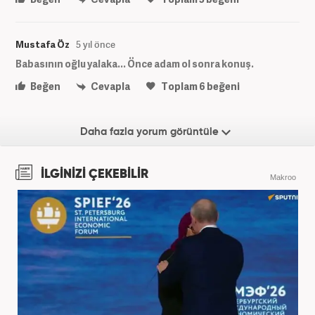
Mustafa Öz
5 yıl önce
Babasının oğlu yalaka... Önce adam ol sonra konuş.
Beğen
Cevapla
Toplam
6
beğeni
Daha fazla yorum görüntüle
İLGİNİZİ ÇEKEBİLİR
Makroo