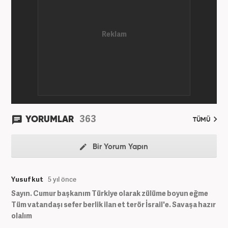
363
YORUMLAR
TÜMÜ
Bir Yorum Yapın
Yusuf kut
5 yıl önce
Sayın. Cumur başkanım Türkiye olarak zülüme boyun eğme
Tüm vatandaşı sefer berlik ilan et terör İsrail'e. Savaşa hazır
olalım