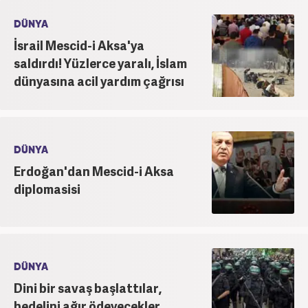
DÜNYA
İsrail Mescid-i Aksa'ya
saldırdı! Yüzlerce yaralı, İslam
dünyasına acil yardım çağrısı
DÜNYA
Erdoğan'dan Mescid-i Aksa
diplomasisi
DÜNYA
Dini bir savaş başlattılar,
bedelini ağır ödeyecekler