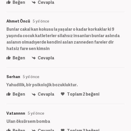
Beğen
Cevapla
Ahmet Öncü
5 yıl önce
Bunlar cakal kan kokusu la yaşalar o kadar korkaklar ki 9
yaşında cocuk katleterler silahsız insanları bunlar aslında
aslanın olmadıyerde kendini aslan zanneden fareler dir
hatsiz fare sen kimsin
Beğen
Cevapla
Serhan
5 yıl önce
Yahudilik, bir psikolojik bozukluktur.
Beğen
Cevapla
Toplam
2
beğeni
Vatannnn
5 yıl önce
Ulan öksürsem bomba
Beğen
Cevapla
Toplam
3
beğeni