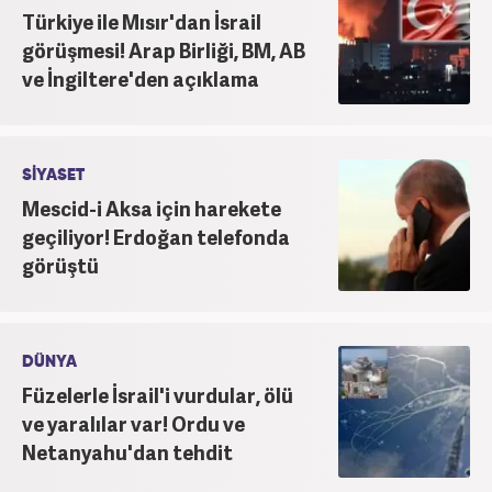
Türkiye ile Mısır'dan İsrail
görüşmesi! Arap Birliği, BM, AB
ve İngiltere'den açıklama
SİYASET
Mescid-i Aksa için harekete
geçiliyor! Erdoğan telefonda
görüştü
DÜNYA
Füzelerle İsrail'i vurdular, ölü
ve yaralılar var! Ordu ve
Netanyahu'dan tehdit