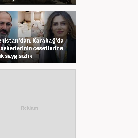
nistan'dan, Karabağ'da
 askerlerinin cesetlerine
k saygısızlık