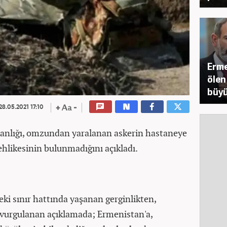
Erme
ölen
büyü
28.05.2021 17:10
nlığı, omzundan yaralanan askerin hastaneye
tehlikesinin bulunmadığını açıkladı.
ki sınır hattında yaşanan gerginlikten,
vurgulanan açıklamada; Ermenistan'a,