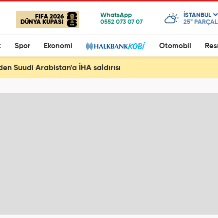
ISTANBUL
FIFA 2026
DÜNYA KUPASI
25°
PARÇALI
t
Spor
Ekonomi
Otomobil
Res
den Suudi Arabistan'a İHA saldırısı