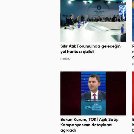
Sıfır Atık Forumu'nda geleceğin
yol haritası çizildi
Haber7
H
Bakan Kurum, TOKİ Açık Satış
Kampanyasının detaylarını
açıkladı