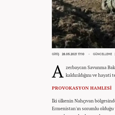
GİRİŞ
28.05.2021 17:10
GÜNCELLEME
A
zerbaycan Savunma Baka
kaldırıldığını ve hayati 
PROVOKASYON HAMLESİ
İki ülkenin Nahçıvan bölgesinde
Ermenistan'ın sorumlu olduğu 