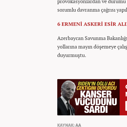
provokasyonlardan ve durumu k
sorumlu davranma çağrısı yapıl
6 ERMENİ ASKERİ ESİR AL
Azerbaycan Savunma Bakanlığı, 
yollarına mayın döşemeye çalış
duyurmuştu.
KAYNAK:
AA