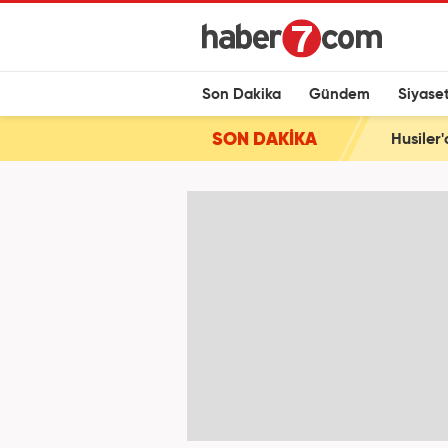
Son Dakika
Gündem
Siyase
SON DAKİKA
Husiler'