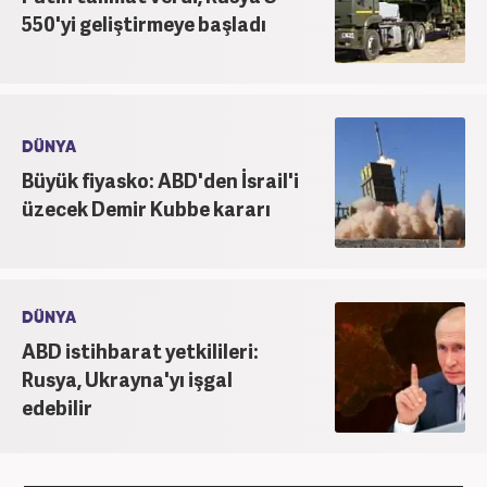
550'yi geliştirmeye başladı
DÜNYA
Büyük fiyasko: ABD'den İsrail'i
üzecek Demir Kubbe kararı
DÜNYA
ABD istihbarat yetkilileri:
Rusya, Ukrayna'yı işgal
edebilir