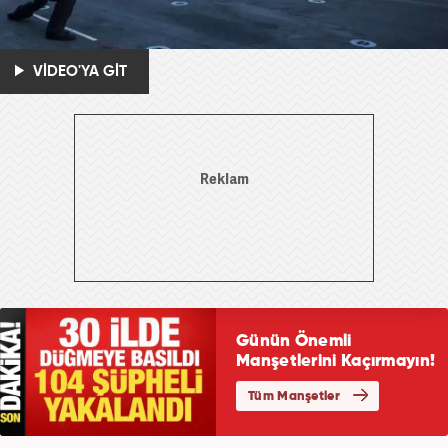
VİDEO'YA GİT