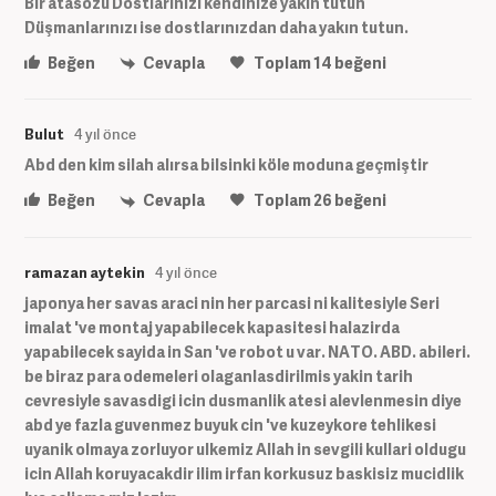
Bir atasözü Dostlarınızı kendinize yakın tutun
Düşmanlarınızı ise dostlarınızdan daha yakın tutun.
Beğen
Cevapla
Toplam
14
beğeni
Bulut
4 yıl önce
Abd den kim silah alırsa bilsinki köle moduna geçmiştir
Beğen
Cevapla
Toplam
26
beğeni
ramazan aytekin
4 yıl önce
japonya her savas araci nin her parcasi ni kalitesiyle Seri
imalat 've montaj yapabilecek kapasitesi halazirda
yapabilecek sayida in San 've robot u var. NATO. ABD. abileri.
be biraz para odemeleri olaganlasdirilmis yakin tarih
cevresiyle savasdigi icin dusmanlik atesi alevlenmesin diye
abd ye fazla guvenmez buyuk cin 've kuzeykore tehlikesi
uyanik olmaya zorluyor ulkemiz Allah in sevgili kullari oldugu
icin Allah koruyacakdir ilim irfan korkusuz baskisiz mucidlik