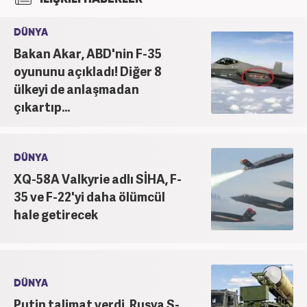
DÜNYA
Bakan Akar, ABD'nin F-35
oyununu açıkladı! Diğer 8
ülkeyi de anlaşmadan
çıkartıp...
DÜNYA
XQ-58A Valkyrie adlı SİHA, F-
35 ve F-22'yi daha ölümcül
hale getirecek
DÜNYA
Putin talimat verdi, Rusya S-