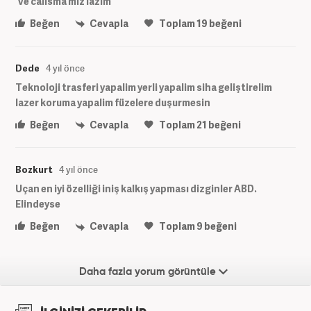
've calisma miz lazim
Beğen
Cevapla
Toplam
19
beğeni
Dede
4 yıl önce
Teknoloji trasferi yapalim yerli yapalim siha geliştirelim
lazer koruma yapalim füzelere duşurmesin
Beğen
Cevapla
Toplam
21
beğeni
Bozkurt
4 yıl önce
Uçan en iyi özelliği iniş kalkış yapması dizginler ABD.
Elindeyse
Beğen
Cevapla
Toplam
9
beğeni
Daha fazla yorum görüntüle