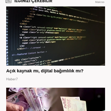
İLGİNİZİ ÇEKEBİLİR
Makroo
Açık kaynak mı, dijital bağımlılık mı?
Haber7