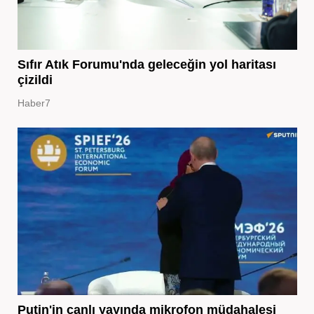
Sıfır Atık Forumu'nda geleceğin yol haritası
çizildi
Haber7
Putin'in canlı yayında mikrofon müdahalesi