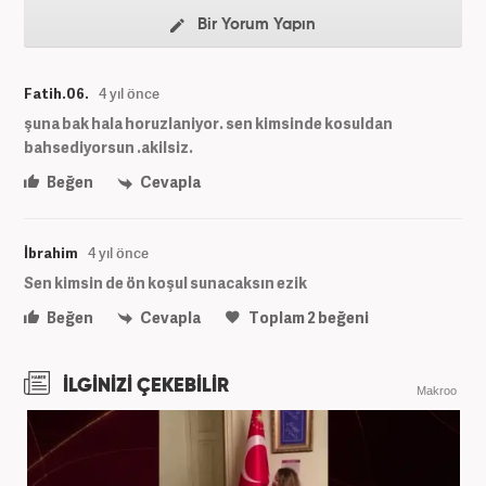
Bir Yorum Yapın
Fatih.06.
4 yıl önce
şuna bak hala horuzlaniyor. sen kimsinde kosuldan
bahsediyorsun .akilsiz.
Beğen
Cevapla
İbrahim
4 yıl önce
Sen kimsin de ön koşul sunacaksın ezik
Beğen
Cevapla
Toplam
2
beğeni
İLGİNİZİ ÇEKEBİLİR
Makroo