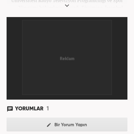
Üniversitesi Radyo Televizyon Programcılığı ve Spor
Yönetimi bölümlerini bitirdi. Eğitimine, İstanbul
Üniversitesi Halkla İlişkiler bölümünde devam
etmektedir. Gazeteciliğe 2012 yılında yerel haber
siteleri ve yerel gazetelerde başladı. Gündem,
Magazin alanlarında editör-muhabirlik yaptı. 2016
yılında Yeni Akit Gazetesi'nde bir yıl muhabirlik
yaptıktan sonra, 2020 Eylül itibariyle Haber7'de
'Gündem Editörü' olarak görevine devam
etmektedir.
1
YORUMLAR
Bir Yorum Yapın