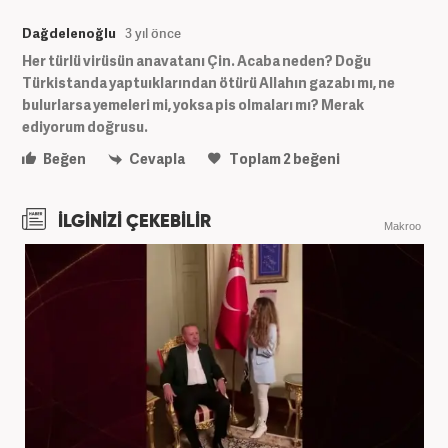
Dağdelenoğlu
3 yıl önce
Her türlü virüsün anavatanı Çin. Acaba neden? Doğu
Türkistanda yaptuıklarından ötürü Allahın gazabı mı, ne
bulurlarsa yemeleri mi, yoksa pis olmaları mı? Merak
ediyorum doğrusu.
Beğen
Cevapla
Toplam
2
beğeni
İLGİNİZİ ÇEKEBİLİR
Makroo