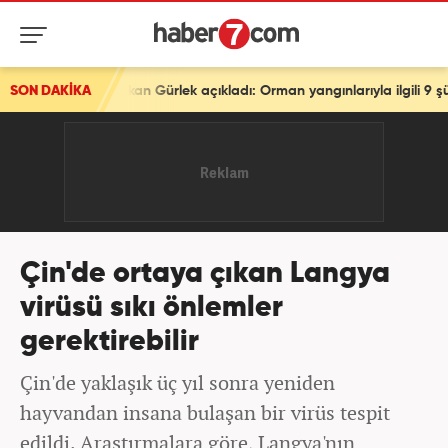
Bakan Gürlek açıkladı: Orman yangınlarıyla ilgili 9 şüpheli tutuklandı
SON DAKİKA
Çin'de ortaya çıkan Langya
virüsü sıkı önlemler
gerektirebilir
Çin'de yaklaşık üç yıl sonra yeniden
hayvandan insana bulaşan bir virüs tespit
edildi. Araştırmalara göre, Langya'nın