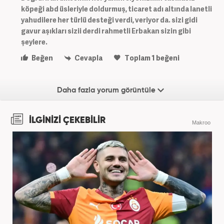
köpeği abd üsleriyle doldurmuş, ticaret adı altında lanetli
yahudilere her türlü desteği verdi, veriyor da. sizi gidi
gavur aşıkları sizii derdi rahmetli Erbakan sizin gibi
şeylere.
Beğen
Cevapla
Toplam
1
beğeni
Daha fazla yorum görüntüle
İLGİNİZİ ÇEKEBİLİR
Makroo