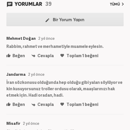
39
YORUMLAR
TÜMÜ
Bir Yorum Yapın
Mehmet Doğan
2 yıl önce
Rabbim, rahmet ve merhametiyle muamele eylesin.
Beğen
Cevapla
Toplam
1
beğeni
Jandarma
2 yıl önce
İran sözkonusu olduğunda hep olduğu gibi yalan söylüyor ve
kin kusuyorsunuz troller ordusu olarak, maaşlarınızı hak
etmek için. Hadi oradan, hadi.
Beğen
Cevapla
Toplam
1
beğeni
Misafir
2 yıl önce