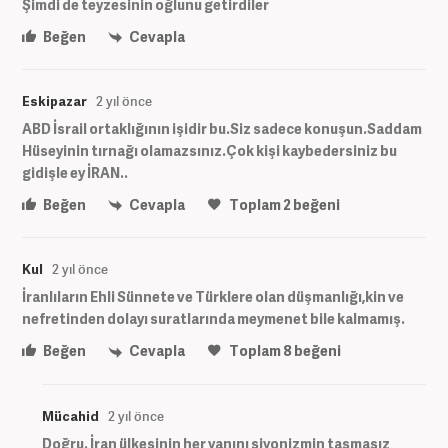
Şimdi de teyzesinin oğlunu getirdiler
Beğen
Cevapla
Eskipazar
2 yıl önce
ABD İsrail ortaklığının işidir bu.Siz sadece konuşun.Saddam
Hüseyinin tırnağı olamazsınız.Çok kişi kaybedersiniz bu
gidişle ey İRAN..
Beğen
Cevapla
Toplam
2
beğeni
Kul
2 yıl önce
İranlıların Ehli Sünnete ve Türklere olan düşmanlığı,kin ve
nefretinden dolayı suratlarında meymenet bile kalmamış.
Beğen
Cevapla
Toplam
8
beğeni
Mücahid
2 yıl önce
Doğru. İran ülkesinin her yanını siyonizmin tasmasız