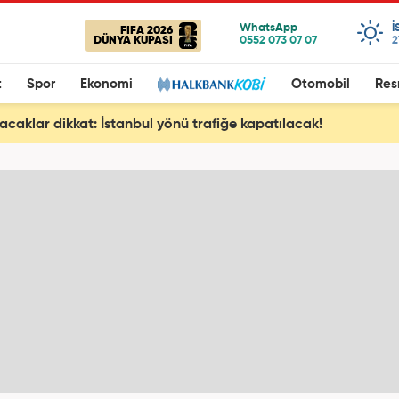
I
FIFA 2026
DÜNYA KUPASI
2
t
Spor
Ekonomi
Otomobil
Res
kacaklar dikkat: İstanbul yönü trafiğe kapatılacak!