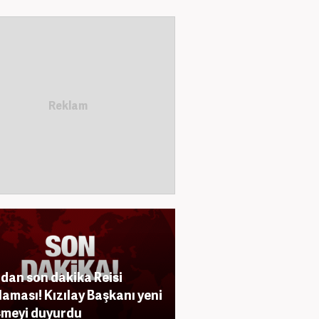
'dan son dakika Reisi
laması! Kızılay Başkanı yeni
şmeyi duyurdu