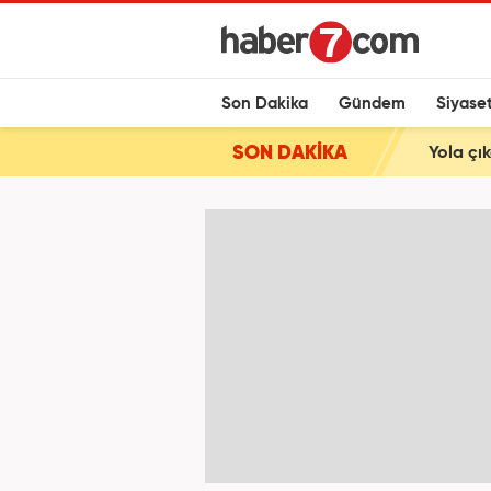
Son Dakika
Gündem
Siyase
SON DAKİKA
Yola çı