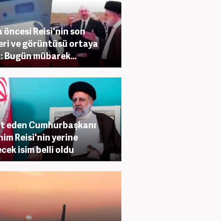
 öncesi Reisi'nin son
eri ve görüntüsü ortaya
ı: Bugün mübarek...
t eden Cumhurbaşkanı
him Reisi'nin yerine
cek isim belli oldu