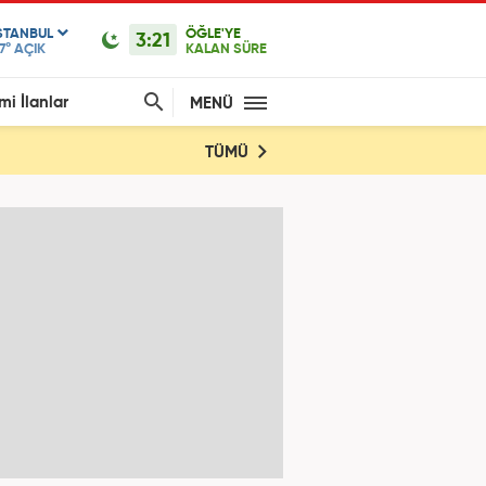
STANBUL
ÖĞLE'YE
3:21
7°
AÇIK
KALAN SÜRE
mi İlanlar
MENÜ
TÜMÜ