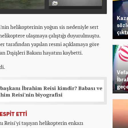
Kaza
sözl
i'nin helikopterinin yoğun sis nedeniyle sert
çıkt
n helikoptere ulaşmaya çalıştığı duyurulmuştu.
iler tarafından yapılan resmi açıklamaya göre
n Dışişleri Bakanı hayatını kaybetti.
di.
Vefa
İbra
geçe
başkanı İbrahim Reisi kimdir? Babası ve
ahim Reisi'nin biyografisi
ESPİT ETTİ
 Reisi'yi taşıyan helikopterin enkazı