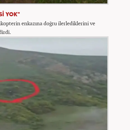
Sİ YOK"
ikopterin enkazına doğru ilerlediklerini ve
irdi.