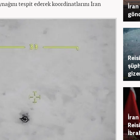
aynağını tespit ederek koordinatlarını İran
İran 
gönd
Reis
şüph
gizem
İran
Reis
İbra