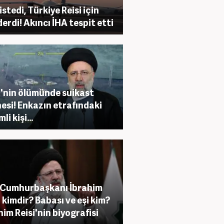
istedi, Türkiye Reisi için
erdi! Akıncı İHA tespit etti
i'nin ölümünde suikast
esi! Enkazın etrafındaki
li kişi...
 Cumhurbaşkanı İbrahim
i kimdir? Babası ve eşi kim?
him Reisi'nin biyografisi