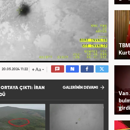
TBM
Kurt
20.05.2024 11:22
ORTAYA ÇIKTI: İRAN
GALERİNİN DEVAMI
Van 
DÜ
bulm
gird