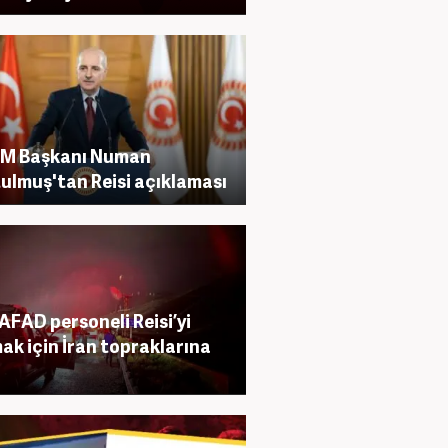
M Başkanı Numan
ulmuş'tan Reisi açıklaması
AFAD personeli Reisi’yi
ak için İran topraklarına
i