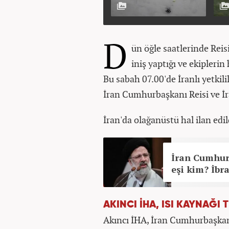
D
ün öğle saatlerinde Reis
iniş yaptığı ve ekipleri
Bu sabah 07.00'de İranlı yetkil
İran Cumhurbaşkanı Reisi ve İra
İran'da olağanüstü hal ilan edil
İran Cumhur
eşi kim? İbr
AKINCI İHA, ISI KAYNAĞI T
Akıncı İHA, İran Cumhurbaşkanı