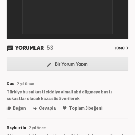
53
YORUMLAR
TÜMÜ
Bir Yorum Yapın
Das
2 yıl önce
Türkiye bu suikasti ciddiye almali abd dügmeye bastı
sukastlar olacak kaza süsü verilerek
Beğen
Cevapla
Toplam
3
beğeni
Bayburtlu
2 yıl önce