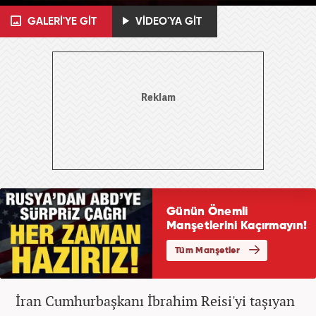
GALERİ'YE GİT
VİDEO'YA GİT
İran Cumhurbaşkanı İbrahim Reisi'yi taşıyan