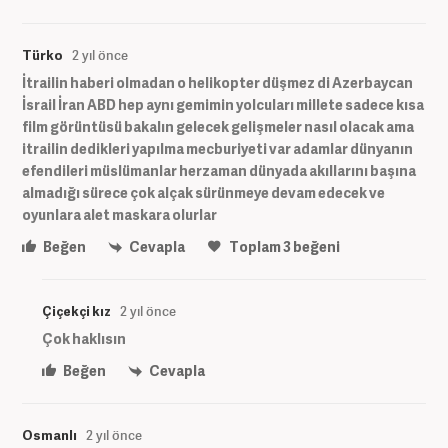
Türko
2 yıl önce
İtrailin haberi olmadan o helikopter düşmez di Azerbaycan
İsrail İran ABD hep aynı gemimin yolcuları millete sadece kısa
film görüntüsü bakalın gelecek gelişmeler nasıl olacak ama
itrailin dedikleri yapılma mecburiyeti var adamlar dünyanın
efendileri müslümanlar herzaman dünyada akıllarını başına
almadığı sürece çok alçak sürünmeye devam edecek ve
oyunlara alet maskara olurlar
Beğen
Cevapla
Toplam
3
beğeni
Çiçekçi kız
2 yıl önce
Çok haklısın
Beğen
Cevapla
Osmanlı
2 yıl önce