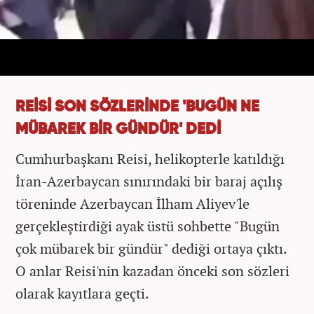
REİSİ SON SÖZLERİNDE 'BUGÜN NE
MÜBAREK BİR GÜNDÜR' DEDİ
Cumhurbaşkanı Reisi, helikopterle katıldığı
İran-Azerbaycan sınırındaki bir baraj açılış
töreninde Azerbaycan İlham Aliyev'le
gerçekleştirdiği ayak üstü sohbette "Bugün
çok mübarek bir gündür" dediği ortaya çıktı.
O anlar Reisi'nin kazadan önceki son sözleri
olarak kayıtlara geçti.