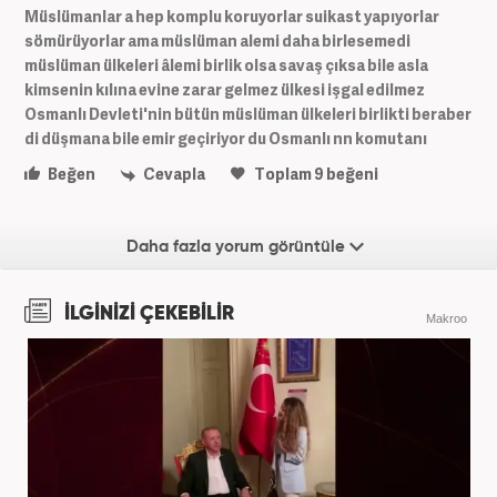
Müslümanlar a hep komplu koruyorlar suikast yapıyorlar
sömürüyorlar ama müslüman alemi daha birlesemedi
müslüman ülkeleri âlemi birlik olsa savaş çıksa bile asla
kimsenin kılına evine zarar gelmez ülkesi işgal edilmez
Osmanlı Devleti'nin bütün müslüman ülkeleri birlikti beraber
di düşmana bile emir geçiriyor du Osmanlı nn komutanı
Beğen
Cevapla
Toplam
9
beğeni
Daha fazla yorum görüntüle
İLGİNİZİ ÇEKEBİLİR
Makroo