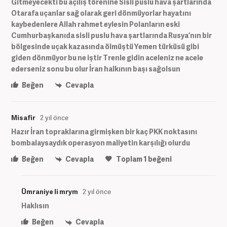
Gitmeyecekti bu açılış törenine Sisli puslu hava şartlarında
Otarafa uçanlar sağ olarak geri dönmüyorlar hayatını
kaybedenlere Allah rahmet eylesin Polanların eski
Cumhurbaşkanıda sisli puslu hava şartlarında Rusya’nın bir
bölgesinde uçak kazasında ölmüştü Yemen türküsü gibi
giden dönmüyor bu ne iştir Trenle gidin aceleniz ne acele
ederseniz sonu bu olur İran halkının başı sağolsun
Beğen
Cevapla
Misafir
2 yıl önce
Hazır İran topraklarına girmişken bir kaç PKK noktasını
bombalaysaydık operasyon maliyetin karşılığı olurdu
Beğen
Cevapla
Toplam
1
beğeni
Ümraniye li mrym
2 yıl önce
Haklısın
Beğen
Cevapla