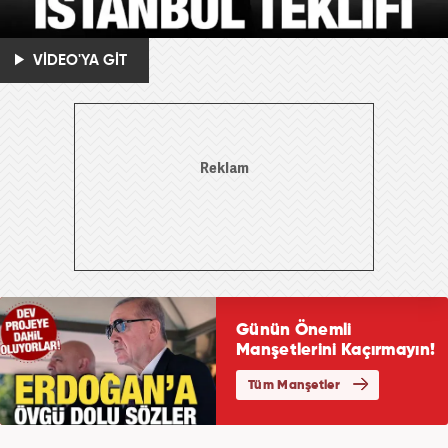
VİDEO'YA GİT