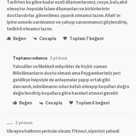
Tarihten bu güne kadar ezeli düşmanlarımız, rusya ,batı,abd
olmuştur.hepside İslam düşmanları ve birbirlerinin
dostlarıdırlar.güvenilmez.uyanık olmamız lazım.Allah'ın
ipine sımsıkı sarılmamız ve çalışıp savunmamızi güçlendirip,
tedbirli olmamız lazım.
Beğen
Cevapla
Toplam
7
beğeni
Toptancı oduncu
2 yıl önce
Yahudiler ve Mekkeli müşrikler de hiçbir zaman
Müslümanların dostu olmadı ama Peygamberimiz yeri
geldikçe hepsiyle de anlaşmalar yapıp ortak gibi
davrandı, müslümanın odun kafalı olmayıp koşulları doğru
değerlendirip koşullara göre hareket etmesi gerekir
Beğen
Cevapla
Toplam
6
beğeni
.....
2 yıl önce
Ukrayna halkının yerinde olsam; Fitneci ,siyonist yahudi