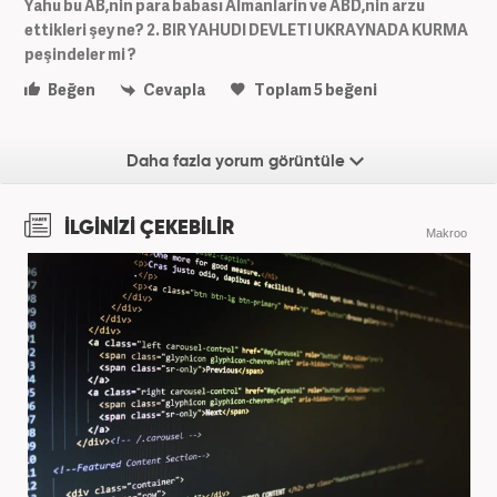
Yahu bu AB,nin para babası Almanlarin ve ABD,nin arzu
ettikleri şey ne? 2. BIR YAHUDI DEVLETI UKRAYNADA KURMA
peşindeler mi ?
Beğen
Cevapla
Toplam
5
beğeni
Daha fazla yorum görüntüle
İLGİNİZİ ÇEKEBİLİR
Makroo