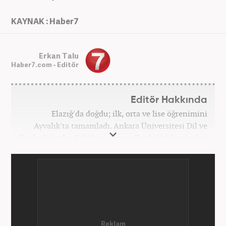
KAYNAK : Haber7
Erkan Talu
Haber7.com - Editör
Editör Hakkında
Elazığ'da doğdu; ilk, orta ve lise öğrenimini
Ayvalık'ta tamamladı. Ankara Üniversitesi Dil ve
Tarih-Coğrafya Fakültesi "Sanat Tarihi" bölümünden
mezun oldu. Üniversite yıllarında gazetecilik
üzerine eğitimler aldı. Haberciliğe "muhabir" olarak
Kanal 7'de başladı; daha sonra Haber 7'ye geçti.
Kariyerine, Haber7'de "editör" olarak devam ediyor.