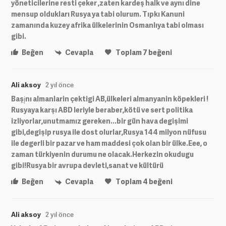
yöneticilerine resti çeker ,zaten kardeş halk ve aynı dine
mensup oldukları Rusya ya tabi olurum. Tıpkı Kanuni
zamanında kuzey afrika ülkelerinin Osmanlıya tabi olması
gibi.
Beğen
Cevapla
Toplam
7
beğeni
Ali aksoy
2 yıl önce
Başįnı almanlarin çektigi AB,ülkeleri almanyanin köpekleri !
Rusyaya karşı ABD leriyle beraber,kötü ve sert politika
izliyorlar,unutmamız gereken...bir gün hava degişimi
gibi,degişip rusya ile dost olurlar,Rusya 144 milyon nüfusu
ile degerli bir pazar ve ham maddesi çok olan bir ülke.Eee, o
zaman türkiyenin durumu ne olacak.Herkezin okudugu
gibi!Rusya bir avrupa devleti,sanat ve kültürü
Beğen
Cevapla
Toplam
4
beğeni
Ali aksoy
2 yıl önce