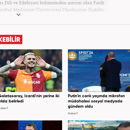
ars Dili ve Edebiyatı bölümünden mezun olan Fatih
tanbul Medeniyet Üniversitesi Uluslararası İlişkiler
versitesi Uluslararası İlişkiler bölümünde doktora
Yoncalık, öğrenim hayatı boyunca muhtelif gazete
ündemi ve Orta Doğu üzerine çeşitli yayınlar yaptı.
si’nde başlayan Yoncalık, Eylül 2024’ten bu yana
KEBİLİR
 “Dış Haberler Editörü” olarak görev yapmaktadır.
Galatasaray, Icardi'nin yerine iki
Putin'in canlı yayında mikrofon
ıldız belirledi
müdahalesi sosyal medyada
gündem oldu
aber7
Haber7