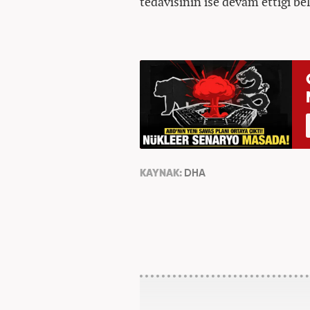
tedavisinin ise devam ettiği beli
KAYNAK:
DHA