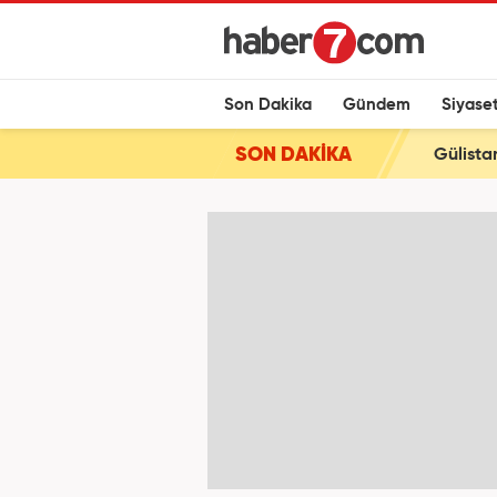
Son Dakika
Gündem
Siyase
SON DAKİKA
Gülista