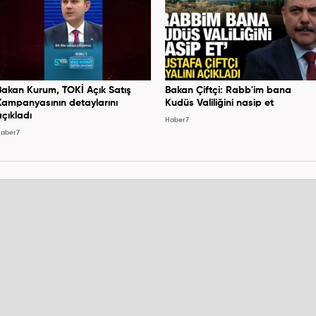
Bakan Kurum, TOKİ Açık Satış
Bakan Çiftçi: Rabb'im bana
Kampanyasının detaylarını
Kudüs Valiliğini nasip et
açıkladı
Haber7
aber7