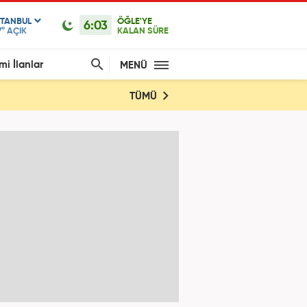
STANBUL
ÖĞLE'YE
6:03
7°
AÇIK
KALAN SÜRE
mi İlanlar
MENÜ
TÜMÜ