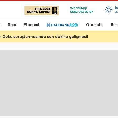
I
FIFA 2026
DÜNYA KUPASI
2
t
Spor
Ekonomi
Otomobil
Res
n Doku soruşturmasında son dakika gelişmesi!