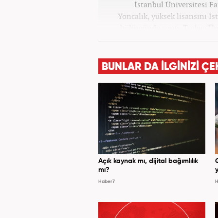
İstanbul Üniversitesi F
Yoncalık, yüksek lisansını İs
bölümünde yaptı. Trakya Üni
programına devam eden Fatih 
ve dergilerde bilhassa dünya g
Meslek hayatına AKŞAM Gazete
BUNLAR DA İLGİNİZİ ÇE
Haber7.com’da
Açık kaynak mı, dijital bağımlılık
mı?
y
Haber7
H