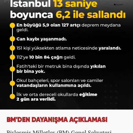
BM'DEN DAYANIŞMA AÇIKLAMASI
Birleşmiş Milletler (BM) Genel Sekreteri