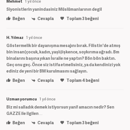
Mehmet
1 yıl önce
Siyonistlerin yanindasiniz Müslümanlarının degil
Beğen
Cevapla
Toplam
3
beğeni
H. Yılmaz
1 yıl önce
Göstermelik bir dayanışma mesajını bırak. Filistin'de atmış
bin insan(çocuk, kadın, yaşlı)işkence, soykırıma uğradı. Bm
binalarını başına yıkan İsraile ne yaptın? Bön bön baktın.
Geç onu geç. Önce siz istifa etmelisiniz, ya da kendinizi yok
ediniz de yeni bir BM kurulmasını sağlayın.
Beğen
Cevapla
Toplam
4
beğeni
Uzman yorumcu
1 yıl önce
Biz mi salladık demek istiyorsun yani! amacın nedir? Sen
GAZZE ile ilgilen…
Beğen
Cevapla
Toplam
3
beğeni