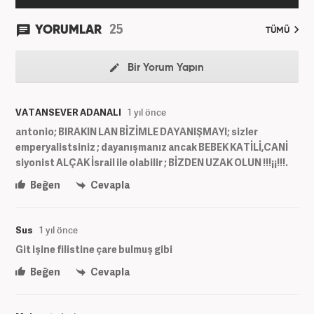
25
YORUMLAR
TÜMÜ
Bir Yorum Yapın
VATANSEVER ADANALI
1 yıl önce
antonio; BIRAKIN LAN BİZİMLE DAYANIŞMAYI; sizler
emperyalistsiniz ; dayanışmanız ancak BEBEK KATİLİ,CANİ
siyonist ALÇAK İsrail ile olabilir ; BİZDEN UZAK OLUN !!!¡¡!!!.
Beğen
Cevapla
Sus
1 yıl önce
Git işine filistine çare bulmuş gibi
Beğen
Cevapla