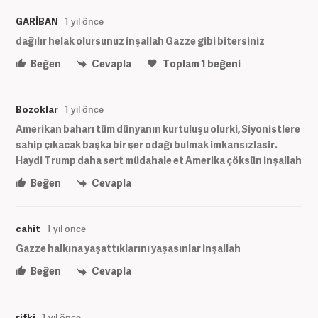
GARİBAN
1 yıl önce
dağılır helak olursunuz inşallah Gazze gibi bitersiniz
Beğen
Cevapla
Toplam
1
beğeni
Bozoklar
1 yıl önce
Amerikan baharı tüm dünyanın kurtuluşu olurki, Siyonistlere
sahip çıkacak başka bir şer odağı bulmak imkansızlasir.
Haydi Trump daha sert müdahale et Amerika çöksün inşallah
Beğen
Cevapla
cahit
1 yıl önce
Gazze halkına yaşattıklarını yaşasınlar inşallah
Beğen
Cevapla
rifki
1 yıl önce