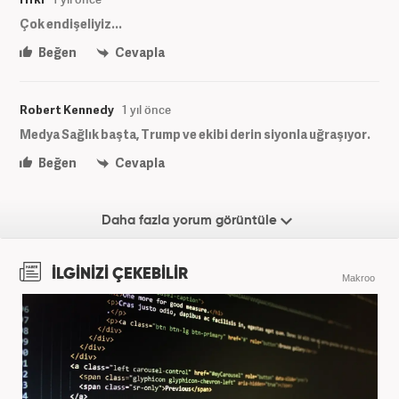
Çok endişeliyiz...
Beğen
Cevapla
Robert Kennedy
1 yıl önce
Medya Sağlık başta, Trump ve ekibi derin siyonla uğraşıyor.
Beğen
Cevapla
Daha fazla yorum görüntüle
İLGİNİZİ ÇEKEBİLİR
Makroo