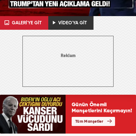
GALERİ'YE GİT
VİDEO'YA GİT