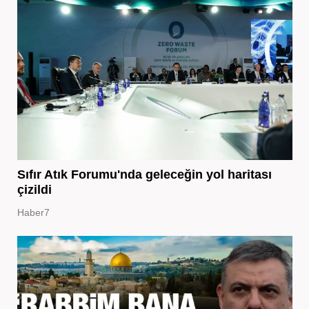
Sıfır Atık Forumu'nda geleceğin yol haritası
çizildi
Haber7