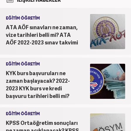
İLİŞKİLİ HABERLER
EĞİTİM ÖĞRETİM
ATA AÖF sınavları ne zaman,
vize tarihleri belli mi? ATA
AÖF 2022-2023 sınav takvimi
EĞİTİM ÖĞRETİM
KYK burs başvuruları ne
zaman başlayacak? 2022-
2023 KYK burs ve kredi
başvuru tarihleri belli mi?
EĞİTİM ÖĞRETİM
KPSS Ortaöğretim sonuçları
ne zaman açıklanacak? KPSS