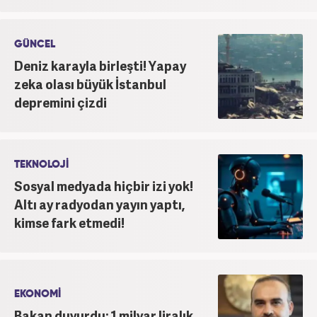
GÜNCEL
Deniz karayla birleşti! Yapay
zeka olası büyük İstanbul
depremini çizdi
TEKNOLOJİ
Sosyal medyada hiçbir izi yok!
Altı ay radyodan yayın yaptı,
kimse fark etmedi!
EKONOMİ
Bakan duyurdu: 1 milyar liralık