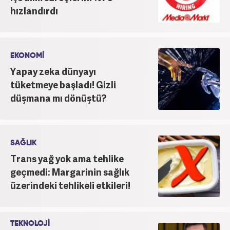
hızlandırdı
EKONOMİ
Yapay zeka dünyayı
tüketmeye başladı! Gizli
düşmana mı dönüştü?
SAĞLIK
Trans yağ yok ama tehlike
geçmedi: Margarinin sağlık
üzerindeki tehlikeli etkileri!
TEKNOLOJİ