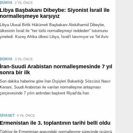
DÜNYA
2 YIL ÖNCE
Libya Başbakanı Dibeybe: Siyonist İsrail ile
normalleşmeye karşıyız
Libya Ulusal Birlik Hükümeti Başbakanı Abdulhamid Dibeybe,
ülkesinin İsrail ile "her türlü normalleşmeyi reddeden" tutumunu
yineledi. Kuzey Afrika ülkesi Libya, İsrail'i tanımıyor ve Tel Aviv
DÜNYA
3 YIL ÖNCE
İran-Suudi Arabistan normalleşmesinde 7 yıl
sonra bir ilk
Son dakika haberine göre İran Dışişleri Bakanlığı Sözcüsü Nasır
Kenani, Suudi Arabistan ile varılan normalleşme anlaşması
çerçevesinde 7 yılın ardından başkent Riyad’da İran
SİYASET
4 YIL ÖNCE
Ermenistan ile 3. toplantının tarihi belli oldu
Türkiye ile Ermenistan arasındaki normalleşme sürecinde üçüncü