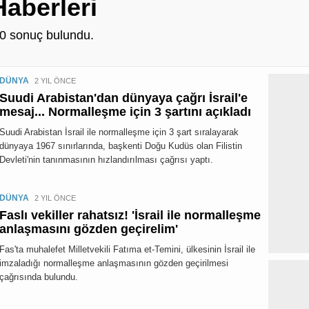
aberleri
0
sonuç bulundu.
DÜNYA
2 YIL ÖNCE
Suudi Arabistan'dan dünyaya çağrı İsrail'e
mesaj... Normalleşme için 3 şartını açıkladı
Suudi Arabistan İsrail ile normalleşme için 3 şart sıralayarak
dünyaya 1967 sınırlarında, başkenti Doğu Kudüs olan Filistin
Devleti'nin tanınmasının hızlandırılması çağrısı yaptı.
DÜNYA
2 YIL ÖNCE
Faslı vekiller rahatsız! 'İsrail ile normalleşme
anlaşmasını gözden geçirelim'
Fas'ta muhalefet Milletvekili Fatıma et-Temini, ülkesinin İsrail ile
imzaladığı normalleşme anlaşmasının gözden geçirilmesi
çağrısında bulundu.