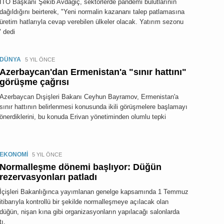
İTO Başkanı Şekib Avdagiç, sektörlerde pandemi bulutlarının
dağıldığını beirterek, "Yeni normalin kazananı talep patlamasına
üretim hatlarıyla cevap verebilen ülkeler olacak. Yatırım sezonu
" dedi
DÜNYA
5 YIL ÖNCE
Azerbaycan'dan Ermenistan'a "sınır hattını"
görüşme çağrısı
Azerbaycan Dışişleri Bakanı Ceyhun Bayramov, Ermenistan'a
sınır hattının belirlenmesi konusunda ikili görüşmelere başlamayı
önerdiklerini, bu konuda Erivan yönetiminden olumlu tepki
EKONOMİ
5 YIL ÖNCE
Normalleşme dönemi başlıyor: Düğün
rezervasyonları patladı
İçişleri Bakanlığınca yayımlanan genelge kapsamında 1 Temmuz
itibarıyla kontrollü bir şekilde normalleşmeye açılacak olan
düğün, nişan kına gibi organizasyonların yapılacağı salonlarda
ı.