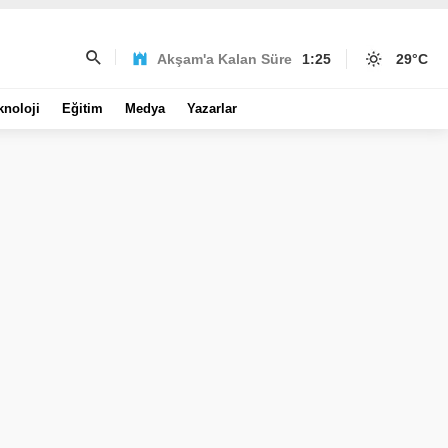
Akşam'a Kalan Süre
1:25
29
°C
knoloji
Eğitim
Medya
Yazarlar