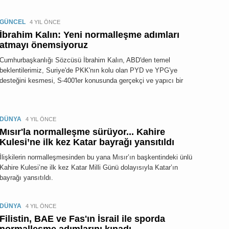
GÜNCEL
4 YIL ÖNCE
İbrahim Kalın: Yeni normalleşme adımları
atmayı önemsiyoruz
Cumhurbaşkanlığı Sözcüsü İbrahim Kalın, ABD'den temel
beklentilerimiz, Suriye'de PKK'nın kolu olan PYD ve YPG'ye
desteğini kesmesi, S-400'ler konusunda gerçekçi ve yapıcı bir
DÜNYA
4 YIL ÖNCE
Mısır'la normalleşme sürüyor... Kahire
Kulesi’ne ilk kez Katar bayrağı yansıtıldı
İlişkilerin normalleşmesinden bu yana Mısır’ın başkentindeki ünlü
Kahire Kulesi’ne ilk kez Katar Milli Günü dolayısıyla Katar’ın
bayrağı yansıtıldı.
DÜNYA
4 YIL ÖNCE
Filistin, BAE ve Fas'ın İsrail ile sporda