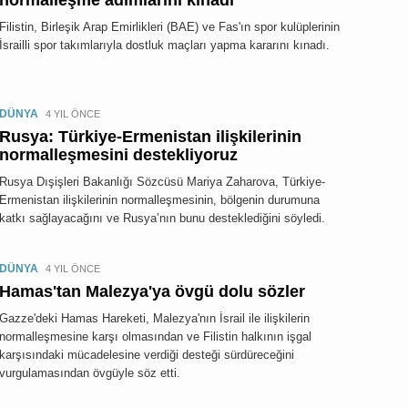
normalleşme adımlarını kınadı
Filistin, Birleşik Arap Emirlikleri (BAE) ve Fas'ın spor kulüplerinin
İsrailli spor takımlarıyla dostluk maçları yapma kararını kınadı.
DÜNYA
4 YIL ÖNCE
Rusya: Türkiye-Ermenistan ilişkilerinin
normalleşmesini destekliyoruz
Rusya Dışişleri Bakanlığı Sözcüsü Mariya Zaharova, Türkiye-
Ermenistan ilişkilerinin normalleşmesinin, bölgenin durumuna
katkı sağlayacağını ve Rusya’nın bunu desteklediğini söyledi.
DÜNYA
4 YIL ÖNCE
Hamas'tan Malezya'ya övgü dolu sözler
Gazze'deki Hamas Hareketi, Malezya'nın İsrail ile ilişkilerin
normalleşmesine karşı olmasından ve Filistin halkının işgal
karşısındaki mücadelesine verdiği desteği sürdüreceğini
vurgulamasından övgüyle söz etti.