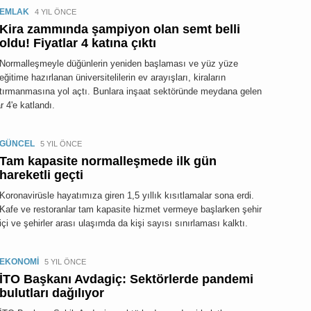
EMLAK
4 YIL ÖNCE
Kira zammında şampiyon olan semt belli
oldu! Fiyatlar 4 katına çıktı
Normalleşmeyle düğünlerin yeniden başlaması ve yüz yüze
eğitime hazırlanan üniversitelilerin ev arayışları, kiraların
tırmanmasına yol açtı. Bunlara inşaat sektöründe meydana gelen
r 4'e katlandı.
GÜNCEL
5 YIL ÖNCE
Tam kapasite normalleşmede ilk gün
hareketli geçti
Koronavirüsle hayatımıza giren 1,5 yıllık kısıtlamalar sona erdi.
Kafe ve restoranlar tam kapasite hizmet vermeye başlarken şehir
içi ve şehirler arası ulaşımda da kişi sayısı sınırlaması kalktı.
EKONOMİ
5 YIL ÖNCE
İTO Başkanı Avdagiç: Sektörlerde pandemi
bulutları dağılıyor