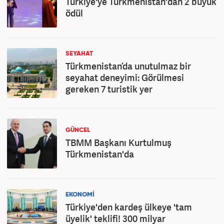
Türkiye'ye Türkmenistan'dan 2 büyük
ödül
SEYAHAT
Türkmenistan’da unutulmaz bir
seyahat deneyimi: Görülmesi
gereken 7 turistik yer
GÜNCEL
TBMM Başkanı Kurtulmuş
Türkmenistan'da
EKONOMİ
Türkiye'den kardeş ülkeye 'tam
üyelik' teklifi! 300 milyar