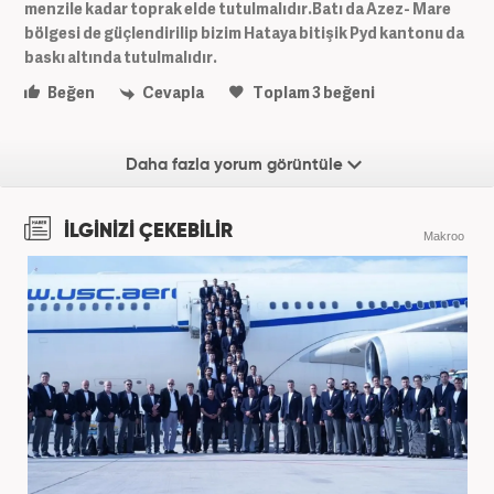
menzile kadar toprak elde tutulmalıdır.Batı da Azez- Mare
bölgesi de güçlendirilip bizim Hataya bitişik Pyd kantonu da
baskı altında tutulmalıdır.
Beğen
Cevapla
Toplam
3
beğeni
Daha fazla yorum görüntüle
İLGİNİZİ ÇEKEBİLİR
Makroo