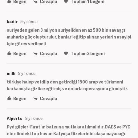
Beğen
Cevapla
Toplam
1
beğeni
kadir
9 yıl önce
suriyeden gelen 3 milyon suriyeliden en az 500 bin savaşçı
muharip güç oluşturulur, bunlarî eğitip alınan yerlerin asayişi
için görev verilmeli
Beğen
Cevapla
Toplam
3
beğeni
milli
9 yıl önce
türkiye halep ve idlip den getirdiği 1500 arap ve türkmeni
karkamışta gizlice eğitmiş ve onlarla operasyona girmiştir.
Beğen
Cevapla
Alperto
9 yıl önce
Pyd güçleri Fırat'ın batısına mutlaka atılmalıdır.DAEŞ ve PYD
nin elindeki top havan Katyuşa füzelerinin ulaşamayacağı