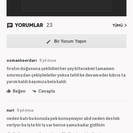
23
YORUMLAR
TÜMÜ
Bir Yorum Yapın
osmanlıserdarı
9 yıl önce
fıratın doğusuna çekildimi her şey bitecekmi tamamen
sınırmızdan çekişlmleiler yoksa tehli ke devam eder kıbrıs ta
yarım kaldı başımıza bela kaldı
Beğen
Cevapla
nuri
9 yıl önce
neden batı bu konuda pek konuşmuyor abd neden destek
veriyor bu işte bir iş var bence şama kadar gidilsin