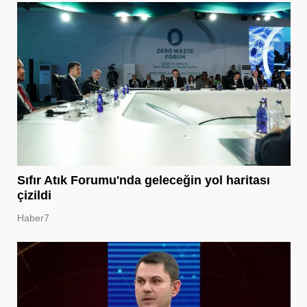
Sıfır Atık Forumu'nda geleceğin yol haritası
çizildi
Haber7