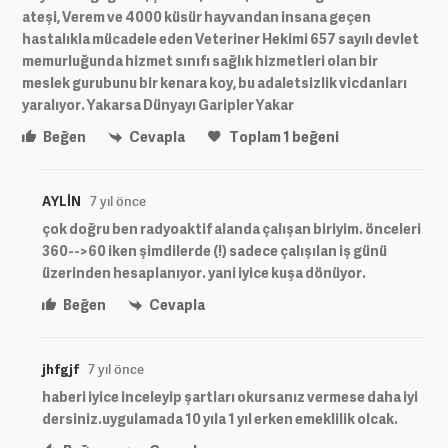
ateşi, Verem ve 4000 küsür hayvandan insana geçen
hastalıkla mücadele eden Veteriner Hekimi 657 sayılı devlet
memurluğunda hizmet sınıfı sağlık hizmetleri olan bir
meslek gurubunu bir kenara koy, bu adaletsizlik vicdanları
yaralıyor. Yakarsa Dünyayı Garipler Yakar
Beğen
Cevapla
Toplam
1
beğeni
AYLİN
7 yıl önce
çok doğru ben radyoaktif alanda çalışan biriyim. önceleri
360-->60 iken şimdilerde (!) sadece çalışılan iş günü
üzerinden hesaplanıyor. yani iyice kuşa dönüyor.
Beğen
Cevapla
jhfgjf
7 yıl önce
haberi iyice inceleyip şartları okursanız vermese daha iyi
dersiniz.uygulamada 10 yıla 1 yıl erken emeklilik olcak.