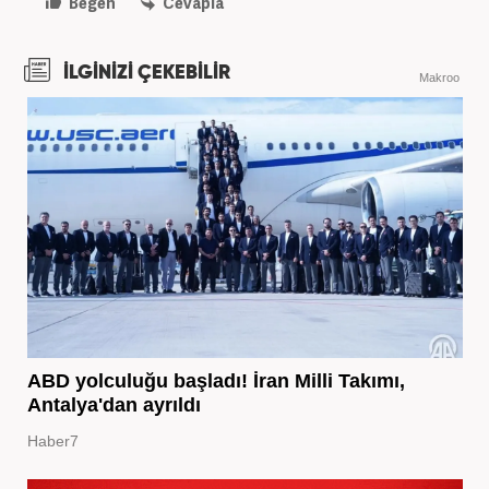
Beğen
Cevapla
İLGİNİZİ ÇEKEBİLİR
Makroo
ABD yolculuğu başladı! İran Milli Takımı,
Antalya'dan ayrıldı
Haber7