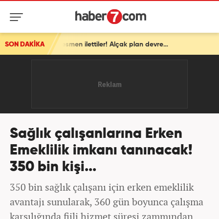
SON DAKİKA
İsrail'den ortalığı karıştıracak Gazze kararı! ABD'ye resmen ilettiler! Alçak plan devrede
Sağlık çalışanlarına Erken
Emeklilik imkanı tanınacak!
350 bin kişi...
350 bin sağlık çalışanı için erken emeklilik
avantajı sunularak, 360 gün boyunca çalışma
karşılığında fiili hizmet süresi zammından