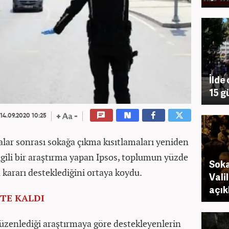
İlde
15 g
14.09.2020 10:25
lar sonrası sokağa çıkma kısıtlamaları yeniden
ilgili bir araştırma yapan Ipsos, toplumun yüzde
Soka
kararı desteklediğini ortaya koydu.
Vali
açık
'TE KALDI
 düzenlediği araştırmaya göre destekleyenlerin