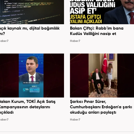
Açık kaynak mı, dijital bağımlılık
Bakan Çiftçi: Rabb'im bana
mı?
Kudüs Valiliğini nasip et
aber7
Haber7
Bakan Kurum, TOKİ Açık Satış
Şarkıcı Pınar Sürer,
Kampanyasının detaylarını
Cumhurbaşkanı Erdoğan'a şarkı
açıkladı
okuduğu anları paylaştı
aber7
Haber7