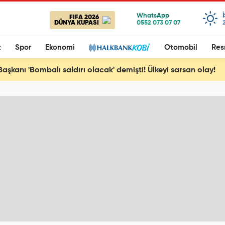
FIFA 2026
DÜNYA KUPASI
t
Spor
Ekonomi
Otomobil
Res
Başkanı 'Bombalı saldırı olacak' demişti! Ülkeyi sarsan olay!