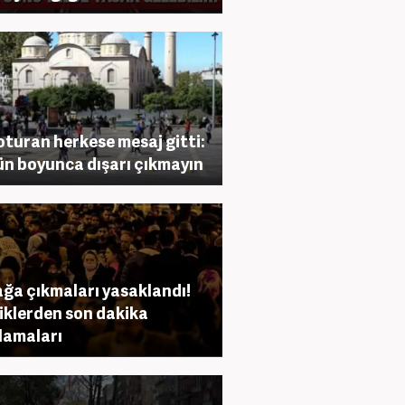
 oturan herkese mesaj gitti:
ün boyunca dışarı çıkmayın
ğa çıkmaları yasaklandı!
liklerden son dakika
lamaları