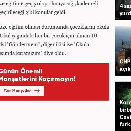
üze eğitime geçiş olup olmayacağı, kademeli
4 sa
çirileceği gibi konular geldi.
yurd
üze eğitim olması durumunda çocuklarını okula
kul çağındaki her bir çocuk için alınan 10
kisi "Göndermem" , diğer ikisi ise "Okula
unda kararsızım" diye oldu.
CHP'
açık
Koro
birbi
Covi
fark.