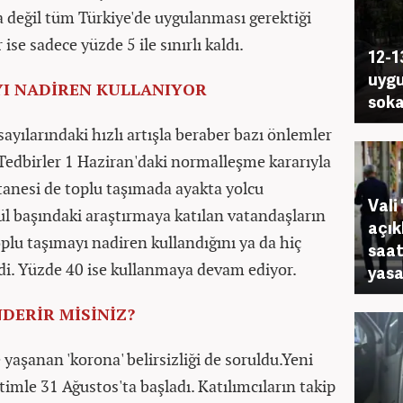
 değil tüm Türkiye'de uygulanması gerektiği
ise sadece yüzde 5 ile sınırlı kaldı.
12-1
uygu
YI NADİREN KULLANIYOR
soka
yılarındaki hızlı artışla beraber bazı önlemler
edbirler 1 Haziran'daki normalleşme kararıyla
tanesi de toplu taşımada ayakta yolcu
Vali
l başındaki araştırmaya katılan vatandaşların
açık
oplu taşımayı nadiren kullandığını ya da hiç
saat
di. Yüzde 40 ise kullanmaya devam ediyor.
yasa
ERİR MİSİNİZ?
yaşanan 'korona' belirsizliği de soruldu.Yeni
timle 31 Ağustos'ta başladı. Katılımcıların takip