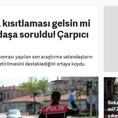
kısıtlaması gelsin mi
aşa soruldu! Çarpıcı
sonrası yapılan son araştırma vatandaşların
tirilmesini desteklediğini ortaya koydu.
Soka
mi? 
çıkm