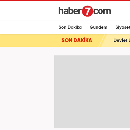
Son Dakika
Gündem
Siyase
SON DAKİKA
Devlet 