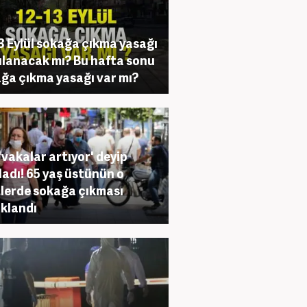
3 Eylül sokağa çıkma yasağı
lanacak mı? Bu hafta sonu
ğa çıkma yasağı var mı?
 'vakalar artıyor' deyip
ladı! 65 yaş üstünün o
lerde sokağa çıkması
klandı