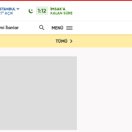
ISTANBUL
İMSAK'A
1:12
27°
AÇIK
KALAN SÜRE
mi İlanlar
MENÜ
TÜMÜ