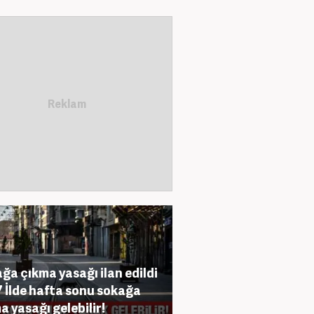
ğa çıkma yasağı ilan edildi
7 İlde hafta sonu sokağa
a yasağı gelebilir!