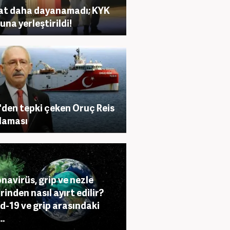
at daha dayanamadı; KYK
una yerleştirildi!
den tepki çeken Oruç Reis
laması
navirüs, grip ve nezle
rinden nasıl ayırt edilir?
d-19 ve grip arasındaki
..