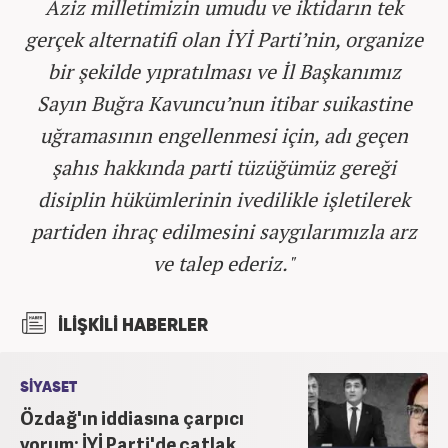
Aziz milletimizin umudu ve iktidarın tek
gerçek alternatifi olan İYİ Parti’nin, organize
bir şekilde yıpratılması ve İl Başkanımız
Sayın Buğra Kavuncu’nun itibar suikastine
uğramasının engellenmesi için, adı geçen
şahıs hakkında parti tüzüğümüz gereği
disiplin hükümlerinin ivedilikle işletilerek
partiden ihraç edilmesini saygılarımızla arz
ve talep ederiz."
İLİŞKİLİ HABERLER
SİYASET
Özdağ'ın iddiasına çarpıcı
yorum: İYİ Parti'de çatlak