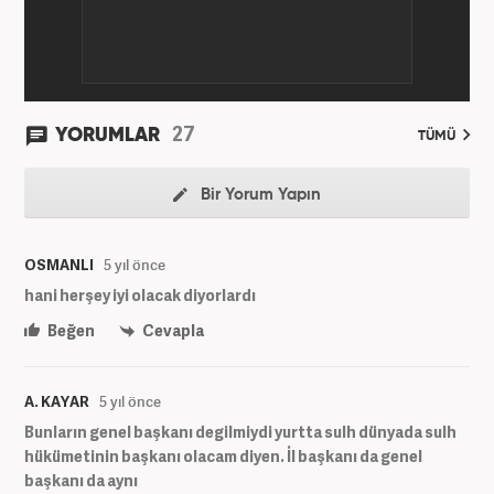
27
YORUMLAR
TÜMÜ
Bir Yorum Yapın
OSMANLI
5 yıl önce
hani herşey iyi olacak diyorlardı
Beğen
Cevapla
A. KAYAR
5 yıl önce
Bunların genel başkanı degilmiydi yurtta sulh dünyada sulh
hükümetinin başkanı olacam diyen. İl başkanı da genel
başkanı da aynı