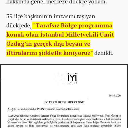
hakkında genel merkeze dilekçe yolladı.
39 ilçe başkanının imzasını taşıyan
dilekçede,
"Tarafsız Bölge programına
konuk olan İstanbul Milletvekili Ümit
Özdağ’ın gerçek dışı beyan ve
iftiralarını şiddetle kınıyoruz"
denildi.