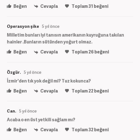
Beğen
Cevapla
Toplam
31
beğeni
Operasyon şike
5 yıl önce
Milletim bunları iyi tanısın amerikanın kuyruğuna takılan
hainler .Bunların sütünden yoğurt olmaz.
Beğen
Cevapla
Toplam
26
beğeni
Özgür.
5 yıl önce
İzmir'den tık yok değil mi? Tuz kokunca?
Beğen
Cevapla
Toplam
22
beğeni
Can.
5 yıl önce
Acaba o en üst yetkili sağlam mı?
Beğen
Cevapla
Toplam
32
beğeni