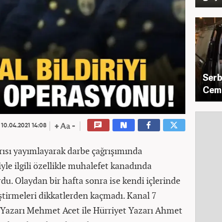
Serb
Cem 
10.04.2021 14:08
arısı yayımlayarak darbe çağrışımında
yle ilgili özellikle muhalefet kanadında
du. Olaydan bir hafta sonra ise kendi içlerinde
iştirmeleri dikkatlerden kaçmadı. Kanal 7
 Yazarı Mehmet Acet ile Hürriyet Yazarı Ahmet