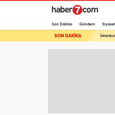
Son Dakika
Gündem
Siyase
SON DAKİKA
İstanbu