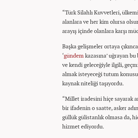
“Türk Silahlı Kuvvetleri, ülkem
alanlara ve her kim olursa olsu
arayış içinde olanlara karşı mü
Başka gelişmeler ortaya çıkınc
‘
gündem
kazasına’ uğrayan bu b
ve kendi geleceğiyle ilgili, geçm
almak isteyeceği tutum konusund
kaynak niteliği taşıyordu.
“Millet iradesini hiçe sayarak 
bir ifadenin o saatte, asker adı
güllük gülistanlık olmasa da, h
hizmet ediyordu.