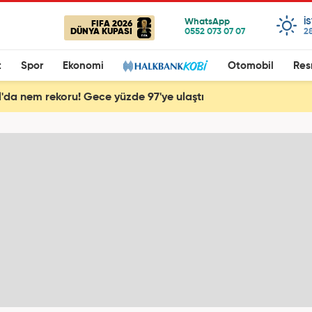
I
FIFA 2026
DÜNYA KUPASI
28
t
Spor
Ekonomi
Otomobil
Res
l'da nem rekoru! Gece yüzde 97'ye ulaştı