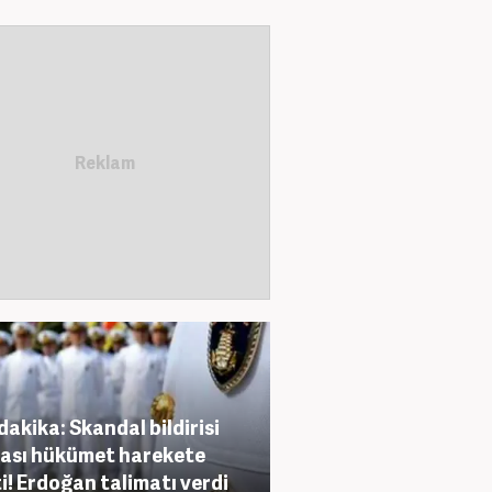
dakika: Skandal bildirisi
ası hükümet harekete
i! Erdoğan talimatı verdi