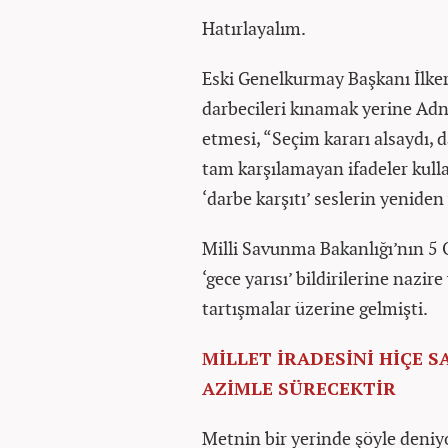
Hatırlayalım.
Eski Genelkurmay Başkanı İlker 
darbecileri kınamak yerine Adn
etmesi, “Seçim kararı alsaydı, d
tam karşılamayan ifadeler kull
‘darbe karşıtı’ seslerin yenide
Milli Savunma Bakanlığı’nın 5 O
‘gece yarısı’ bildirilerine nazir
tartışmalar üzerine gelmişti.
MİLLET İRADESİNİ HİÇE 
AZİMLE SÜRECEKTİR
Metnin bir yerinde şöyle deniy