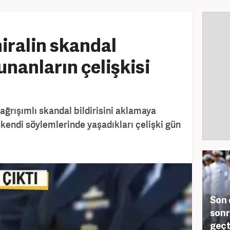
iralin skandal
vunanların çelişkisi
ağrışımlı skandal bildirisini aklamaya
 kendi söylemlerinde yaşadıkları çelişki gün
Son 
sonr
geçt