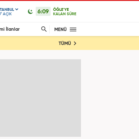
STANBUL
ÖĞLE'YE
6:09
°
AÇIK
KALAN SÜRE
mi İlanlar
MENÜ
TÜMÜ