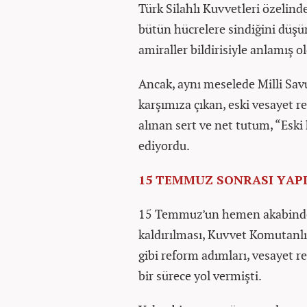
Türk Silahlı Kuvvetleri özelind
bütün hücrelere sindiğini düş
amiraller bildirisiyle anlamış o
Ancak, aynı meselede Milli Savu
karşımıza çıkan, eski vesayet r
alınan sert ve net tutum, “Eski
ediyordu.
15 TEMMUZ SONRASI YAP
15 Temmuz’un hemen akabinde Y
kaldırılması, Kuvvet Komutanl
gibi reform adımları, vesayet r
bir sürece yol vermişti.