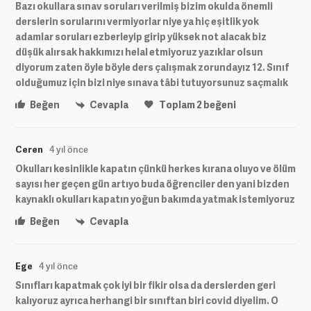
Bazı okullara sınav soruları verilmiş bizim okulda önemli
derslerin sorularını vermiyorlar niye ya hiç eşitlik yok
adamlar soruları ezberleyip girip yüksek not alacak biz
düşük alırsak hakkımızı helal etmiyoruz yazıklar olsun
diyorum zaten öyle böyle ders çalışmak zorundayız 12. Sınıf
olduğumuz için bizi niye sınava tâbi tutuyorsunuz saçmalık
Beğen
Cevapla
Toplam
2
beğeni
Ceren
4 yıl önce
Okulları kesinlikle kapatın çünkü herkes kırana oluyo ve ölüm
sayısı her geçen gün artıyo buda öğrenciler den yani bizden
kaynaklı okulları kapatın yoğun bakımda yatmak istemiyoruz
Beğen
Cevapla
Ege
4 yıl önce
Sınıfları kapatmak çok iyi bir fikir olsa da derslerden geri
kalıyoruz ayrıca herhangi bir sınıftan biri covid diyelim. O