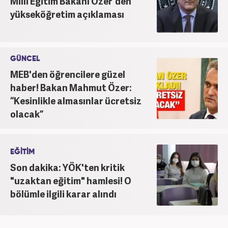
Milli Eğitim Bakanı Özer'den
yükseköğretim açıklaması
GÜNCEL
MEB'den öğrencilere güzel
haber! Bakan Mahmut Özer:
“Kesinlikle almasınlar ücretsiz
olacak”
EĞİTİM
Son dakika: YÖK'ten kritik
"uzaktan eğitim" hamlesi! O
bölümle ilgili karar alındı