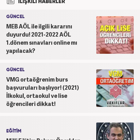
İLİŞKİLİ HABERLER
GÜNCEL
MEB AÖL ile ilgili kararını
duyurdu! 2021-2022 AÖL
1.dönem sınavları online mı
yapılacak?
GÜNCEL
VMG ortaöğrenim burs
başvuruları başlıyor! (2021)
İlkokul, ortaokul ve lise
öğrencileri dikkat!
EĞİTİM