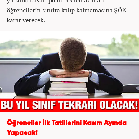
yıl sonu başarı puanı 45'ten az olan
öğrencilerin sınıfta kalıp kalmamasına ŞÖK
karar verecek.
Öğrenciler İlk Tatillerini Kasım Ayında
Yapacak!