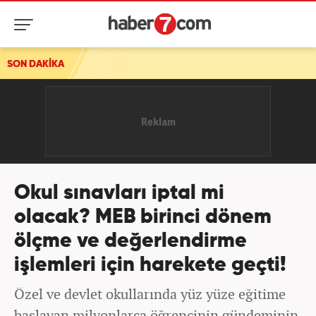
SON DAKİKA
Okul sınavları iptal mi
olacak? MEB birinci dönem
ölçme ve değerlendirme
işlemleri için harekete geçti!
Özel ve devlet okullarında yüz yüze eğitime
başlayan milyonlarca öğrencinin gündeminin