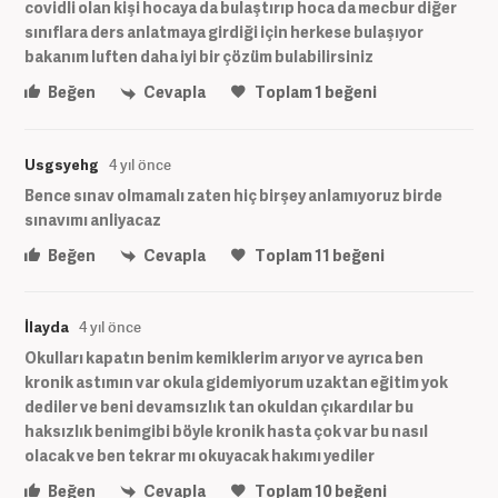
covidli olan kişi hocaya da bulaştırıp hoca da mecbur diğer
sınıflara ders anlatmaya girdiği için herkese bulaşıyor
bakanım luften daha iyi bir çözüm bulabilirsiniz
Beğen
Cevapla
Toplam
1
beğeni
Usgsyehg
4 yıl önce
Bence sınav olmamalı zaten hiç birşey anlamıyoruz birde
sınavımı anliyacaz
Beğen
Cevapla
Toplam
11
beğeni
İlayda
4 yıl önce
Okulları kapatın benim kemiklerim arıyor ve ayrıca ben
kronik astımın var okula gidemiyorum uzaktan eğitim yok
dediler ve beni devamsızlık tan okuldan çıkardılar bu
haksızlık benimgibi böyle kronik hasta çok var bu nasıl
olacak ve ben tekrar mı okuyacak hakımı yediler
Beğen
Cevapla
Toplam
10
beğeni